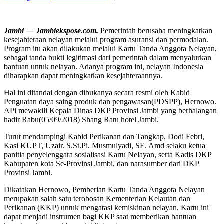
Jambi — Jambiekspose.com.
Pemerintah berusaha meningkatkan
kesejahteraan nelayan melalui program asuransi dan permodalan.
Program itu akan dilakukan melalui Kartu Tanda Anggota Nelayan,
sebagai tanda bukti legitimasi dari pemerintah dalam menyalurkan
bantuan untuk nelayan. Adanya program ini, nelayan Indonesia
diharapkan dapat meningkatkan kesejahteraannya.
Hal ini ditandai dengan dibukanya secara resmi oleh Kabid
Penguatan daya saing produk dan pengawasan(PDSPP), Hernowo.
APi mewakili Kepala Dinas DKP Provinsi Jambi yang berhalangan
hadir Rabu(05/09/2018) Shang Ratu hotel Jambi.
Turut mendampingi Kabid Perikanan dan Tangkap, Dodi Febri,
Kasi KUPT, Uzair. S.St.Pi, Musmulyadi, SE. Amd selaku ketua
panitia penyelenggara sosialisasi Kartu Nelayan, serta Kadis DKP
Kabupaten kota Se-Provinsi Jambi, dan narasumber dari DKP
Provinsi Jambi.
Dikatakan Hernowo, Pemberian Kartu Tanda Anggota Nelayan
merupakan salah satu terobosan Kementerian Kelautan dan
Perikanan (KKP) untuk mengatasi kemiskinan nelayan, Kartu ini
dapat menjadi instrumen bagi KKP saat memberikan bantuan