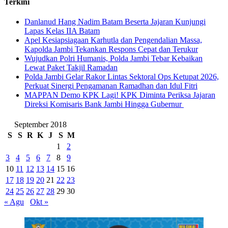
Terkini
Danlanud Hang Nadim Batam Beserta Jajaran Kunjungi
Lapas Kelas IIA Batam
Apel Kesiapsiagaan Karhutla dan Pengendalian Massa,
Kapolda Jambi Tekankan Respons Cepat dan Terukur
Wujudkan Polri Humanis, Polda Jambi Tebar Kebaikan
Lewat Paket Takjil Ramadan
Polda Jambi Gelar Rakor Lintas Sektoral Ops Ketupat 2026,
Perkuat Sinergi Pengamanan Ramadhan dan Idul Fitri
‎MAPPAN Demo KPK Lagi! KPK Diminta Periksa Jajaran
Direksi Komisaris Bank Jambi Hingga Gubernur ‎
September 2018
S
S
R
K
J
S
M
1
2
3
4
5
6
7
8
9
10
11
12
13
14
15
16
17
18
19
20
21
22
23
24
25
26
27
28
29
30
« Agu
Okt »