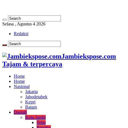
Selasa , Agustus 4 2026
Redaksi
Jambiekspose.com
Tajam & terpercaya
Home
Home
Nasional
Jakarta
Jabodetabek
Kepri
Batam
Daerah
Kota Jambi
Tebo
Bangko