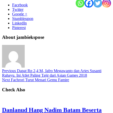
Facebook
Twitter
Google +
Stumbleupon
LinkedIn
Pinterest
About jambiekspose
Previous
Dapat Rp 2,4 M, Jafro Megawanto dan Aries Susanti
Rahayu. Ini Atlet Paling Tajir dari Asian Games 2018
Next
Fachrori Turut Menari Gemu Famire
Check Also
Danlanud Hang Nadim Batam Beserta