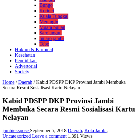
Bungo
Kerinci
Kuala Tungkal
Merangin
Muara bulian
Sarolangun
muaro jambi
Tebo
Hukum & Kriminal
Kesehatan
Pendidikan
Advertorial
Society
Home
/
Daerah
/
Kabid PDSPP DKP Provinsi Jambi Membuka
Secara Resmi Sosialisasi Kartu Nelayan
Kabid PDSPP DKP Provinsi Jambi
Membuka Secara Resmi Sosialisasi Kartu
Nelayan
jambiekspose
September 5, 2018
Daerah
,
Kota Jambi
,
Uncategorized
Leave a comment
1,391 Views