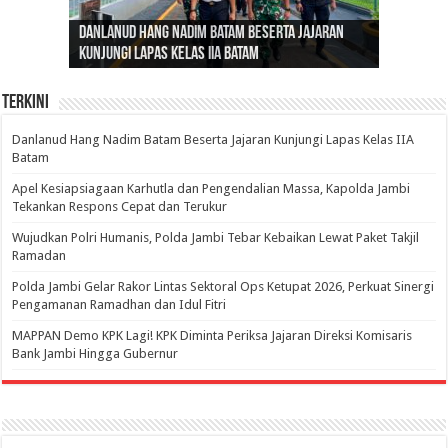
Gubernur Al Haris: Lomba Cerdas Cermat Sarana
Gubernur Al Haris Dorong Koperasi Merah Putih
Sosok Fenomenal yang Menggetarkan
Danlanud Hang Nadim Batam Beserta Jajaran
Silaturahmi dan Reses Komite I DPD RI di Polda
Edukasi Pembentukan Karakter Generasi
Cepat Beroperasi Agar Bisa Layani Masyarakat
Nusantara: Ratu Wangsa, Wanita Berkelas
Kunjungi Lapas Kelas IIA Batam
Jambi Bahas Sinergitas Penanganan Narkotika
Penerus
Penuhi Kebutuhannya
dengan Pengaruh Internasional
Terkini
Danlanud Hang Nadim Batam Beserta Jajaran Kunjungi Lapas Kelas IIA
Batam
Apel Kesiapsiagaan Karhutla dan Pengendalian Massa, Kapolda Jambi
Tekankan Respons Cepat dan Terukur
Wujudkan Polri Humanis, Polda Jambi Tebar Kebaikan Lewat Paket Takjil
Ramadan
Polda Jambi Gelar Rakor Lintas Sektoral Ops Ketupat 2026, Perkuat Sinergi
Pengamanan Ramadhan dan Idul Fitri
‎MAPPAN Demo KPK Lagi! KPK Diminta Periksa Jajaran Direksi Komisaris
Bank Jambi Hingga Gubernur ‎