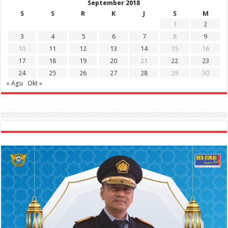
September 2018
S
S
R
K
J
S
M
1
2
3
4
5
6
7
8
9
10
11
12
13
14
15
16
17
18
19
20
21
22
23
24
25
26
27
28
29
30
« Agu
Okt »