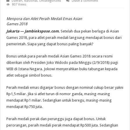
Daerah
,
Nasional
,
Uncategorized
Leave a comment
807 Views
Menpora dan Atlet Peraih Medali Emas Asian
Games 2018
Jakarta — Jambiekspose.com.
Setelah dua pekan berlaga di Asian
Games 2018, para atlet peraih medali langsung mendapat bonus dari
pemerintah. Siapa yang dapat bonus paling banyak?
Bonus untuk para peraih medali Asian Games 2018 secara resmi
diberikan oleh Presiden Joko Widodo pada Minggu (2/9/2018) pagi
WIB di Istana Negara. Jokowi menyerahkan buku tabungan kepada
atlet sebagai simbol bonus.
Peraih medali emas diganjar bonus dengan nominal cukup besar yakni
Rp1,5 miliar. Jika si atlet turun di nomor ganda, masing-masing
mendapat Rp1 miliar. Sedangkan untuk beregu, masing-masing
mendapat Rp750 juta.
Peraih medali perak dan perunggu juga dapat bonus. Untuk
perorangan, peraih medali perak mendapat Rp500 juta. Sedangkan