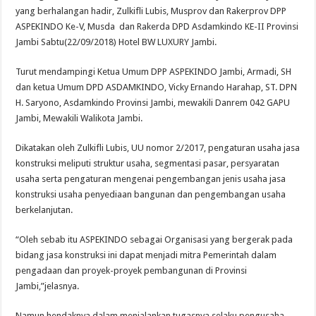
yang berhalangan hadir, Zulkifli Lubis, Musprov dan Rakerprov DPP
ASPEKINDO Ke-V, Musda dan Rakerda DPD Asdamkindo KE-II Provinsi
Jambi Sabtu(22/09/2018) Hotel BW LUXURY Jambi.
Turut mendampingi Ketua Umum DPP ASPEKINDO Jambi, Armadi, SH
dan ketua Umum DPD ASDAMKINDO, Vicky Ernando Harahap, ST. DPN
H. Saryono, Asdamkindo Provinsi Jambi, mewakili Danrem 042 GAPU
Jambi, Mewakili Walikota Jambi.
Dikatakan oleh Zulkifli Lubis, UU nomor 2/2017, pengaturan usaha jasa
konstruksi meliputi struktur usaha, segmentasi pasar, persyaratan
usaha serta pengaturan mengenai pengembangan jenis usaha jasa
konstruksi usaha penyediaan bangunan dan pengembangan usaha
berkelanjutan.
“Oleh sebab itu ASPEKINDO sebagai Organisasi yang bergerak pada
bidang jasa konstruksi ini dapat menjadi mitra Pemerintah dalam
pengadaan dan proyek-proyek pembangunan di Provinsi
Jambi,”jelasnya.
Namun hendaknya dalam menjalankan tugasnya selaku pengusaha