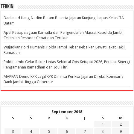
Terkini
Danlanud Hang Nadim Batam Beserta Jajaran Kunjungi Lapas Kelas IIA
Batam
Apel Kesiapsiagaan Karhutla dan Pengendalian Massa, Kapolda Jambi
Tekankan Respons Cepat dan Terukur
Wujudkan Polri Humanis, Polda Jambi Tebar Kebaikan Lewat Paket Takjil
Ramadan
Polda Jambi Gelar Rakor Lintas Sektoral Ops Ketupat 2026, Perkuat Sinergi
Pengamanan Ramadhan dan Idul Fitri
‎MAPPAN Demo KPK Lagi! KPK Diminta Periksa Jajaran Direksi Komisaris
Bank Jambi Hingga Gubernur ‎
September 2018
S
S
R
K
J
S
M
1
2
3
4
5
6
7
8
9