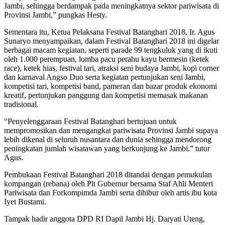
Jambi, sehingga berdampak pada meningkatnya sektor pariwisata di
Provinsi Jambi,” pungkas Hesty.
Sementara itu, Ketua Pelaksana Festival Batanghari 2018, Ir. Agus
Sunaryo menyampaikan, dalam Festival Batanghari 2018 ini digelar
berbagai macam kegiatan, seperti parade 99 tengkuluk yang di ikuti
oleh 1.000 perempuan, lomba pacu perahu kayu bermesin (ketek
race), ketek hias, festival tari, atraksi seni budaya Jambi, kopi corner
dan karnaval Angso Duo serta kegiatan pertunjukan seni Jambi,
kompetisi tari, kompetisi band, pameran dan bazar produk ekonomi
kreatif, pertunjukan panggung dan kompetisi memasak makanan
tradisional.
“Penyelenggaraan Festival Batanghari bertujuan untuk
mempromosikan dan mengangkat pariwisata Provinsi Jambi supaya
lebih dikenal di seluruh nusantara dan dunia sehingga mendorong
peningkatan jumlah wisatawan yang berkunjung ke Jambi.” tutur
Agus.
Pembukaan Festival Batanghari 2018 ditandai dengan pemukulan
kompangan (rebana) oleh Plt Gubernur bersama Staf Ahli Menteri
Pariwisata dan Forkompimda Jambi serta dihibur oleh artis ibu kota
Iyet Bustami.
Tampak hadir anggota DPD RI Dapil Jambi Hj. Daryati Uteng,