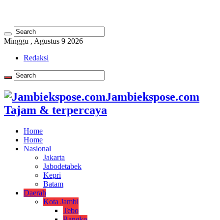
Minggu , Agustus 9 2026
Redaksi
Jambiekspose.com
Tajam & terpercaya
Home
Home
Nasional
Jakarta
Jabodetabek
Kepri
Batam
Daerah
Kota Jambi
Tebo
Bangko