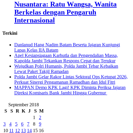
Nusantara: Ratu Wangsa, Wanita
Berkelas dengan Pengaruh
Internasional
Terkini
Danlanud Hang Nadim Batam Beserta Jajaran Kunjungi
Lapas Kelas IIA Batam
Apel Kesiapsiagaan Karhutla dan Pengendalian Massa,
Kapolda Jambi Tekankan Respons Cepat dan Terukur
Wujudkan Polri Humanis, Polda Jambi Tebar Kebaikan
Lewat Paket Takjil Ramadan
Polda Jambi Gelar Rakor Lintas Sektoral Ops Ketupat 2026,
Perkuat Sinergi Pengamanan Ramadhan dan Idul Fitri
‎MAPPAN Demo KPK Lagi! KPK Diminta Periksa Jajaran
Direksi Komisaris Bank Jambi Hingga Gubernur ‎
September 2018
S
S
R
K
J
S
M
1
2
3
4
5
6
7
8
9
10
11
12
13
14
15
16