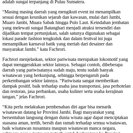
adalah sungai terpanjang di Pulau Sumatera.
“Masing masing daerah yang mengikuti event ini menampilkan
sesuai dengan keunikan sejarah dan kawasan, mulai dari Jambi,
Muaro Jambi, Muara Sabak hingga Pulo Laut. Keindahan jembatan
yang melewati sungai Batanghari menjadi atraksi tersendiri dan
dijadikan tempat pertunjukan, salah satunya digunakan sebagai
lokasi parade fashion tengkuluk dan dalam festival ini juga
menampilkan karnaval batik yang meriah dari desainer dan
masyarakat Jambi.” kata Fachrori.
Fachrori menjelaskan, sektor pariwisata merupakan lokomotif yang
dapat menggerakkan sektor lainnya. Sebagai contoh, dibeberapa
daerah yang pariwisatanya sudah maju, tentu sudah banyak
wisatawan yang berkunjung, sehingga berpengaruh pada
perkembangan sektor lainnya. “Pariwisata sangat memberikan
dampak positif, baik terhadap usaha jasa transportasi, jasa perhotelan
dan restoran, jasa perbankan, usaha kuliner serta usaha kerajinan
tangan,” jelas Fachrori.
“Kita perlu melakukan pembenahan diri agar bisa menarik
wisatawan datang ke Provinsi Jambi. Bagi masyarakat yang
bersentuhan langsung dengan dunia wisata agar dapat menciptakan
suasana aman, tertib, bersih dan ramah terhadap semua wisatawan,
baik wisatawan nusantara maupun wisatawan manca negara,