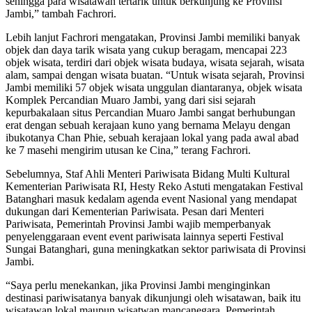
sehingga para wisatawan tertarik untuk berkunjung ke Provinsi
Jambi,” tambah Fachrori.
Lebih lanjut Fachrori mengatakan, Provinsi Jambi memiliki banyak
objek dan daya tarik wisata yang cukup beragam, mencapai 223
objek wisata, terdiri dari objek wisata budaya, wisata sejarah, wisata
alam, sampai dengan wisata buatan. “Untuk wisata sejarah, Provinsi
Jambi memiliki 57 objek wisata unggulan diantaranya, objek wisata
Komplek Percandian Muaro Jambi, yang dari sisi sejarah
kepurbakalaan situs Percandian Muaro Jambi sangat berhubungan
erat dengan sebuah kerajaan kuno yang bernama Melayu dengan
ibukotanya Chan Phie, sebuah kerajaan lokal yang pada awal abad
ke 7 masehi mengirim utusan ke Cina,” terang Fachrori.
Sebelumnya, Staf Ahli Menteri Pariwisata Bidang Multi Kultural
Kementerian Pariwisata RI, Hesty Reko Astuti mengatakan Festival
Batanghari masuk kedalam agenda event Nasional yang mendapat
dukungan dari Kementerian Pariwisata. Pesan dari Menteri
Pariwisata, Pemerintah Provinsi Jambi wajib memperbanyak
penyelenggaraan event event pariwisata lainnya seperti Festival
Sungai Batanghari, guna meningkatkan sektor pariwisata di Provinsi
Jambi.
“Saya perlu menekankan, jika Provinsi Jambi menginginkan
destinasi pariwisatanya banyak dikunjungi oleh wisatawan, baik itu
wisatawan lokal maupun wisatwan mancanegara, Pemerintah