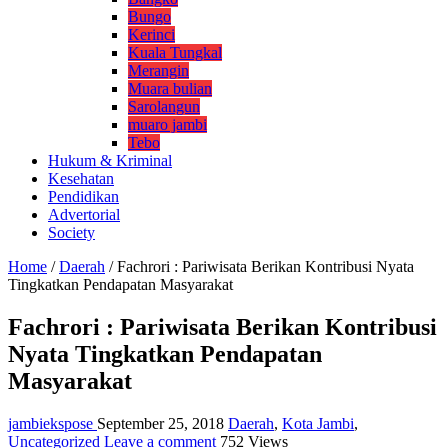
Bungo
Kerinci
Kuala Tungkal
Merangin
Muara bulian
Sarolangun
muaro jambi
Tebo
Hukum & Kriminal
Kesehatan
Pendidikan
Advertorial
Society
Home
/
Daerah
/
Fachrori : Pariwisata Berikan Kontribusi Nyata
Tingkatkan Pendapatan Masyarakat
Fachrori : Pariwisata Berikan Kontribusi
Nyata Tingkatkan Pendapatan
Masyarakat
jambiekspose
September 25, 2018
Daerah
,
Kota Jambi
,
Uncategorized
Leave a comment
752 Views