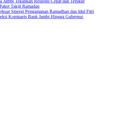
da Jambi Tekankan Respons Cepat dan Terukur
Paket Takjil Ramadan
erkuat Sinergi Pengamanan Ramadhan dan Idul Fitri
si Komisaris Bank Jambi Hingga Gubernur ‎