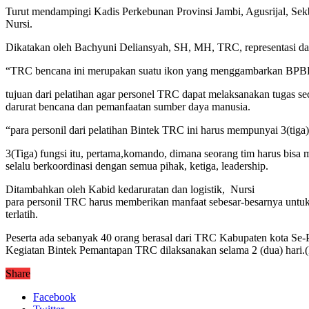
Turut mendampingi Kadis Perkebunan Provinsi Jambi, Agusrijal, Se
Nursi.
Dikatakan oleh Bachyuni Deliansyah, SH, MH, TRC, representasi dari
“TRC bencana ini merupakan suatu ikon yang menggambarkan BPBD b
tujuan dari pelatihan agar personel TRC dapat melaksanakan tugas se
darurat bencana dan pemanfaatan sumber daya manusia.
“para personil dari pelatihan Bintek TRC ini harus mempunyai 3(ti
3(Tiga) fungsi itu, pertama,komando, dimana seorang tim harus bi
selalu berkoordinasi dengan semua pihak, ketiga, leadership.
Ditambahkan oleh Kabid kedaruratan dan logistik, Nursi
para personil TRC harus memberikan manfaat sebesar-besarnya untuk ra
terlatih.
Peserta ada sebanyak 40 orang berasal dari TRC Kabupaten kota Se-P
Kegiatan Bintek Pemantapan TRC dilaksanakan selama 2 (dua) hari.(
Share
Facebook