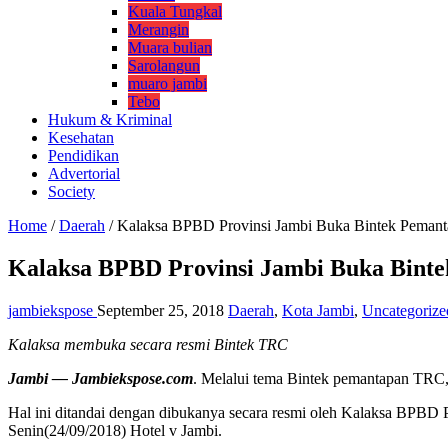
Kuala Tungkal
Merangin
Muara bulian
Sarolangun
muaro jambi
Tebo
Hukum & Kriminal
Kesehatan
Pendidikan
Advertorial
Society
Home
/
Daerah
/
Kalaksa BPBD Provinsi Jambi Buka Bintek Peman
Kalaksa BPBD Provinsi Jambi Buka Bint
jambiekspose
September 25, 2018
Daerah
,
Kota Jambi
,
Uncategorize
Kalaksa membuka secara resmi Bintek TRC
Jambi — Jambiekspose.com
. Melalui tema Bintek pemantapan TRC,
Hal ini ditandai dengan dibukanya secara resmi oleh Kalaksa BPBD
Senin(24/09/2018) Hotel v Jambi.