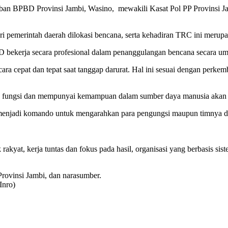
kban BPBD Provinsi Jambi, Wasino, mewakili Kasat Pol PP Provinsi J
 pemerintah daerah dilokasi bencana, serta kehadiran TRC ini merupa
ekerja secara profesional dalam penanggulangan bencana secara umum
cara cepat dan tepat saat tanggap darurat. Hal ini sesuai dengan perke
ga) fungsi dan mempunyai kemampuan dalam sumber daya manusia akan 
sa menjadi komando untuk mengarahkan para pengungsi maupun timnya 
kyat, kerja tuntas dan fokus pada hasil, organisasi yang berbasis sist
rovinsi Jambi, dan narasumber.
Inro)