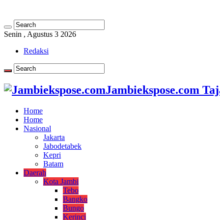
Senin , Agustus 3 2026
Redaksi
Jambiekspose.com Taj
Home
Home
Nasional
Jakarta
Jabodetabek
Kepri
Batam
Daerah
Kota Jambi
Tebo
Bangko
Bungo
Kerinci