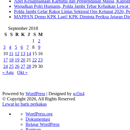
Apel Kesiapsiagaan Karhutla dan Pengendalian Massa, Kapol
Wujudkan Polri Humanis, Polda Jambi Tebar Kebaikan Lewat 
Polda Jambi Gelar Rakor Lintas Sektoral Ops Ketupat 2026, P
‎MAPPAN Demo KPK Lagi! KPK Diminta Periksa Jajaran Direk
September 2018
S
S
R
K
J
S
M
1
2
3
4
5
6
7
8
9
10
11
12
13
14
15
16
17
18
19
20
21
22
23
24
25
26
27
28
29
30
« Agu
Okt »
Powered by
WordPress
| Designed by
wi5n4
© Copyright 2026, All Rights Reserved
Lewat ke baris perkakas
Tentang
WordPress.org
WordPress
Dokumentasi
Belajar WordPress
Bantuan