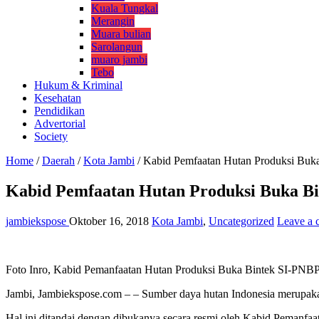
Kuala Tungkal
Merangin
Muara bulian
Sarolangun
muaro jambi
Tebo
Hukum & Kriminal
Kesehatan
Pendidikan
Advertorial
Society
Home
/
Daerah
/
Kota Jambi
/
Kabid Pemfaatan Hutan Produksi Buk
Kabid Pemfaatan Hutan Produksi Buka B
jambiekspose
Oktober 16, 2018
Kota Jambi
,
Uncategorized
Leave a
Foto Inro, Kabid Pemanfaatan Hutan Produksi Buka Bintek SI-PNBP
Jambi, Jambiekspose.com – – Sumber daya hutan Indonesia merupaka
Hal ini ditandai dengan dibukanya secara resmi oleh Kabid Peman