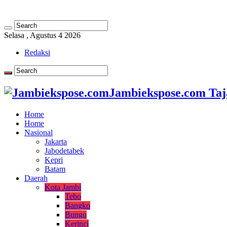
Selasa , Agustus 4 2026
Redaksi
Jambiekspose.com Taj
Home
Home
Nasional
Jakarta
Jabodetabek
Kepri
Batam
Daerah
Kota Jambi
Tebo
Bangko
Bungo
Kerinci