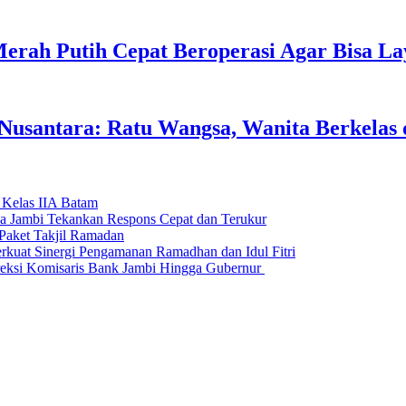
erah Putih Cepat Beroperasi Agar Bisa L
usantara: Ratu Wangsa, Wanita Berkelas 
 Kelas IIA Batam
da Jambi Tekankan Respons Cepat dan Terukur
Paket Takjil Ramadan
erkuat Sinergi Pengamanan Ramadhan dan Idul Fitri
si Komisaris Bank Jambi Hingga Gubernur ‎