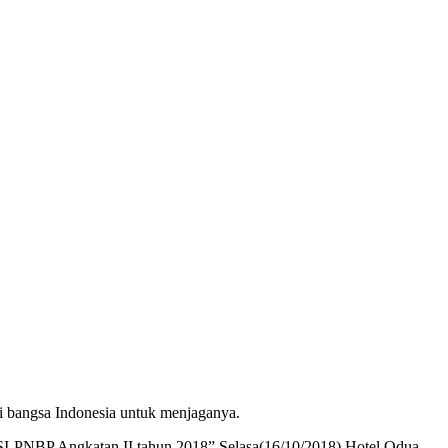
i bangsa Indonesia untuk menjaganya.
SI-PNBP Angkatan II tahun 2018” Selasa(16/10/2018) Hotel Odua