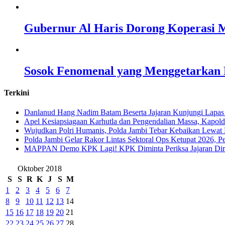
Gubernur Al Haris Dorong Koperasi M
Sosok Fenomenal yang Menggetarkan N
Terkini
Danlanud Hang Nadim Batam Beserta Jajaran Kunjungi Lapas
Apel Kesiapsiagaan Karhutla dan Pengendalian Massa, Kapol
Wujudkan Polri Humanis, Polda Jambi Tebar Kebaikan Lewat 
Polda Jambi Gelar Rakor Lintas Sektoral Ops Ketupat 2026, P
‎MAPPAN Demo KPK Lagi! KPK Diminta Periksa Jajaran Direk
Oktober 2018
S
S
R
K
J
S
M
1
2
3
4
5
6
7
8
9
10
11
12
13
14
15
16
17
18
19
20
21
22
23
24
25
26
27
28