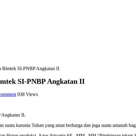
a Bimtek SI-PNBP Angkatan II
imtek SI-PNBP Angkatan II
 comment
938 Views
 Angkatan II.
n suatu karunia Tuhan yang amat berharga dan juga suatu amanah bag
faatan Hutan produksi, Agus Sriyanta SE, MM, MH “Bimbingan teknis 