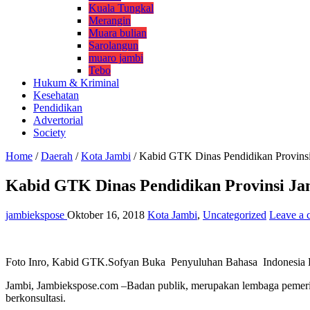
Kuala Tungkal
Merangin
Muara bulian
Sarolangun
muaro jambi
Tebo
Hukum & Kriminal
Kesehatan
Pendidikan
Advertorial
Society
Home
/
Daerah
/
Kota Jambi
/
Kabid GTK Dinas Pendidikan Provins
Kabid GTK Dinas Pendidikan Provinsi Ja
jambiekspose
Oktober 16, 2018
Kota Jambi
,
Uncategorized
Leave a
Foto Inro, Kabid GTK.Sofyan Buka Penyuluhan Bahasa Indonesia B
Jambi, Jambiekspose.com –Badan publik, merupakan lembaga pemerint
berkonsultasi.