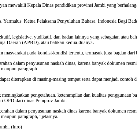
ofyan mewakili Kepala Dinas pendidikan provinsi Jambi yang berhala
s, Yarmalus, Ketua Pelaksana Penyuluhan Bahasa Indonesia Bagi Bad
utif, legislative, yudikatif, dan badan lainnya yang sebagaian atau 
nja Daerah (APBD), atau bahkan kedua-duanya.
masyarakat pada kondisi-kondisi tertentu, termasuk juga bagian dari 
cerahan dalam penyusunan naskah dinas, karena banyak dokumen resmi
t maupun paragraph.
h dapat diterapkan di masing-masing tempat serta dapat menjadi contoh
tuk meningkatkan pengetahuan, keterampilan dan kualitas penggunaan ba
ri OPD dari dinas Pemprov Jambi.
ncerahan dalam penyusunan naskah dinas,karena banyak dokumen resmi
 maupun paragraph, “jelasnya.
ambi. (Inro)