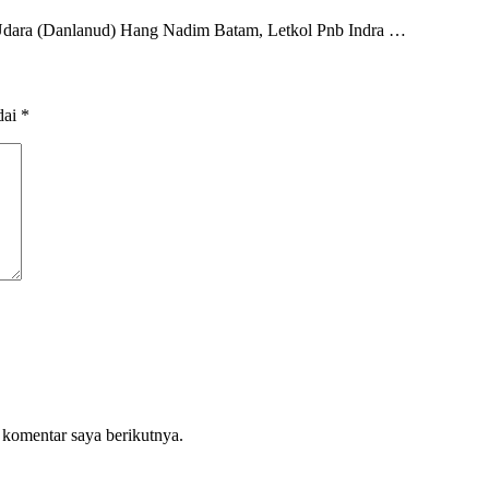
ara (Danlanud) Hang Nadim Batam, Letkol Pnb Indra …
dai
*
 komentar saya berikutnya.