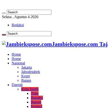
Selasa , Agustus 4 2026
Redaksi
Jambiekspose.com Taj
Home
Home
Nasional
Jakarta
Jabodetabek
Kepri
Batam
Daerah
Kota Jambi
Tebo
Bangko
Bungo
Kerinci