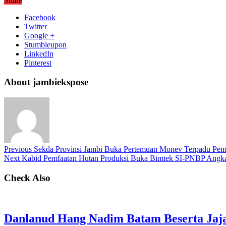
Share
Facebook
Twitter
Google +
Stumbleupon
LinkedIn
Pinterest
About jambiekspose
Previous
Sekda Provinsi Jambi Buka Pertemuan Monev Terpadu Pemb
Next
Kabid Pemfaatan Hutan Produksi Buka Bimtek SI-PNBP Angka
Check Also
Danlanud Hang Nadim Batam Beserta Jaja