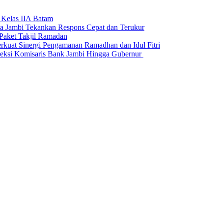
 Kelas IIA Batam
da Jambi Tekankan Respons Cepat dan Terukur
Paket Takjil Ramadan
erkuat Sinergi Pengamanan Ramadhan dan Idul Fitri
si Komisaris Bank Jambi Hingga Gubernur ‎