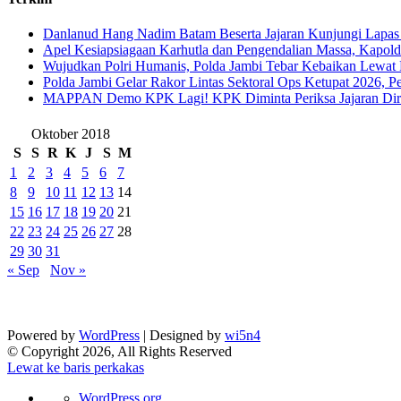
Danlanud Hang Nadim Batam Beserta Jajaran Kunjungi Lapas
Apel Kesiapsiagaan Karhutla dan Pengendalian Massa, Kapol
Wujudkan Polri Humanis, Polda Jambi Tebar Kebaikan Lewat 
Polda Jambi Gelar Rakor Lintas Sektoral Ops Ketupat 2026, P
‎MAPPAN Demo KPK Lagi! KPK Diminta Periksa Jajaran Direk
Oktober 2018
S
S
R
K
J
S
M
1
2
3
4
5
6
7
8
9
10
11
12
13
14
15
16
17
18
19
20
21
22
23
24
25
26
27
28
29
30
31
« Sep
Nov »
Powered by
WordPress
| Designed by
wi5n4
© Copyright 2026, All Rights Reserved
Lewat ke baris perkakas
Tentang
WordPress.org