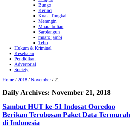
Bungo
Kerinci
Kuala Tungkal
Merangin
Muara bulian
Sarolangun
muaro jambi
Tebo
Hukum & Kriminal
Kesehatan
Pendidikan
Advertorial
Society
Home
/
2018
/
November
/
21
Daily Archives:
November 21, 2018
Sambut HUT ke-51 Indosat Ooredoo
Berikan Terobosan Paket Data Termurah
di Indonesia