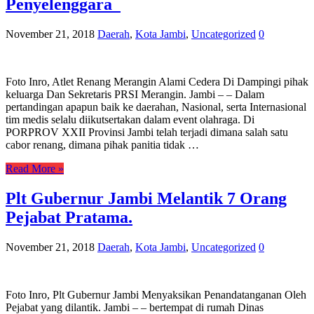
Penyelenggara
November 21, 2018
Daerah
,
Kota Jambi
,
Uncategorized
0
Foto Inro, Atlet Renang Merangin Alami Cedera Di Dampingi pihak
keluarga Dan Sekretaris PRSI Merangin. Jambi – – Dalam
pertandingan apapun baik ke daerahan, Nasional, serta Internasional
tim medis selalu diikutsertakan dalam event olahraga. Di
PORPROV XXII Provinsi Jambi telah terjadi dimana salah satu
cabor renang, dimana pihak panitia tidak …
Read More »
Plt Gubernur Jambi Melantik 7 Orang
Pejabat Pratama.
November 21, 2018
Daerah
,
Kota Jambi
,
Uncategorized
0
Foto Inro, Plt Gubernur Jambi Menyaksikan Penandatanganan Oleh
Pejabat yang dilantik. Jambi – – bertempat di rumah Dinas