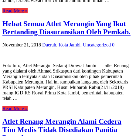
Jambi, Dr.Drs.H.Fachrori Umar di auditorium rumah …
Read More »
Hebat Semua Atlet Merangin Yang Ikut
Bertanding Diasuransikan Oleh Pemkab.
November 21, 2018
Daerah
,
Kota Jambi
,
Uncategorized
0
Foto Inro, Atlet Merangin Sedang Dirawat Jambi – – atlet Renang
yang dialami oleh Ahmad Srikaspun dari kontingen Kabupaten
Merangin ternyata sudah Diasuransikan oleh pihak pemerintah
Kabupaten Merangin. Hal ini sampaikan langsung oleh Sekretaris
PRSI Kabupaten Merangin, Husni Mubarok Rabu(21/11/2018)
ruang IGD RS Royal Prima Kota Jambi, pemerintah kabupaten
telah …
Read More »
Atlet Renang Merangin Alami Cedera
Tim Medis Tidak Disediakan Panitia