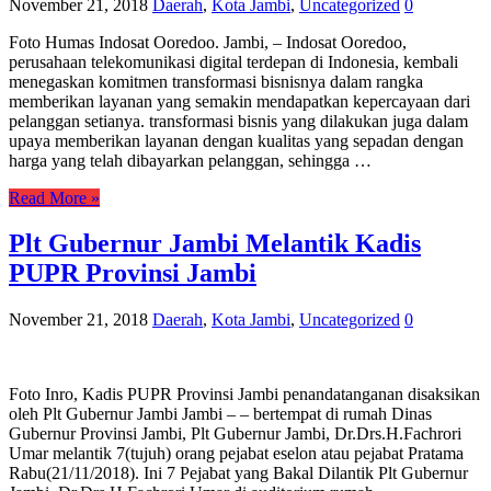
November 21, 2018
Daerah
,
Kota Jambi
,
Uncategorized
0
Foto Humas Indosat Ooredoo. Jambi, – Indosat Ooredoo,
perusahaan telekomunikasi digital terdepan di Indonesia, kembali
menegaskan komitmen transformasi bisnisnya dalam rangka
memberikan layanan yang semakin mendapatkan kepercayaan dari
pelanggan setianya. transformasi bisnis yang dilakukan juga dalam
upaya memberikan layanan dengan kualitas yang sepadan dengan
harga yang telah dibayarkan pelanggan, sehingga …
Read More »
Plt Gubernur Jambi Melantik Kadis
PUPR Provinsi Jambi
November 21, 2018
Daerah
,
Kota Jambi
,
Uncategorized
0
Foto Inro, Kadis PUPR Provinsi Jambi penandatanganan disaksikan
oleh Plt Gubernur Jambi Jambi – – bertempat di rumah Dinas
Gubernur Provinsi Jambi, Plt Gubernur Jambi, Dr.Drs.H.Fachrori
Umar melantik 7(tujuh) orang pejabat eselon atau pejabat Pratama
Rabu(21/11/2018). Ini 7 Pejabat yang Bakal Dilantik Plt Gubernur