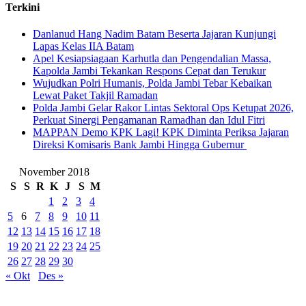
Terkini
Danlanud Hang Nadim Batam Beserta Jajaran Kunjungi
Lapas Kelas IIA Batam
Apel Kesiapsiagaan Karhutla dan Pengendalian Massa,
Kapolda Jambi Tekankan Respons Cepat dan Terukur
Wujudkan Polri Humanis, Polda Jambi Tebar Kebaikan
Lewat Paket Takjil Ramadan
Polda Jambi Gelar Rakor Lintas Sektoral Ops Ketupat 2026,
Perkuat Sinergi Pengamanan Ramadhan dan Idul Fitri
‎MAPPAN Demo KPK Lagi! KPK Diminta Periksa Jajaran
Direksi Komisaris Bank Jambi Hingga Gubernur ‎
November 2018
S
S
R
K
J
S
M
1
2
3
4
5
6
7
8
9
10
11
12
13
14
15
16
17
18
19
20
21
22
23
24
25
26
27
28
29
30
« Okt
Des »