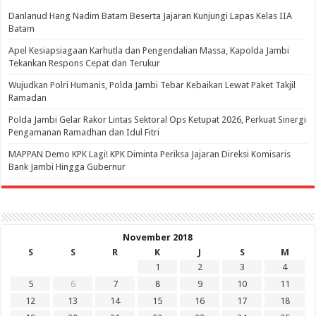
Danlanud Hang Nadim Batam Beserta Jajaran Kunjungi Lapas Kelas IIA
Batam
Apel Kesiapsiagaan Karhutla dan Pengendalian Massa, Kapolda Jambi
Tekankan Respons Cepat dan Terukur
Wujudkan Polri Humanis, Polda Jambi Tebar Kebaikan Lewat Paket Takjil
Ramadan
Polda Jambi Gelar Rakor Lintas Sektoral Ops Ketupat 2026, Perkuat Sinergi
Pengamanan Ramadhan dan Idul Fitri
‎MAPPAN Demo KPK Lagi! KPK Diminta Periksa Jajaran Direksi Komisaris
Bank Jambi Hingga Gubernur ‎
November 2018
S
S
R
K
J
S
M
1
2
3
4
5
6
7
8
9
10
11
12
13
14
15
16
17
18