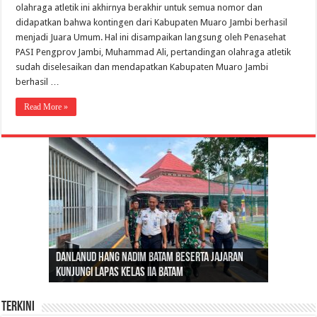
olahraga atletik ini akhirnya berakhir untuk semua nomor dan
didapatkan bahwa kontingen dari Kabupaten Muaro Jambi berhasil
menjadi Juara Umum. Hal ini disampaikan langsung oleh Penasehat
PASI Pengprov Jambi, Muhammad Ali, pertandingan olahraga atletik
sudah diselesaikan dan mendapatkan Kabupaten Muaro Jambi
berhasil …
Read More »
Gubernur Al Haris: Lomba Cerdas Cermat Sarana
Gubernur Al Haris Dorong Koperasi Merah Putih
Sosok Fenomenal yang Menggetarkan
Danlanud Hang Nadim Batam Beserta Jajaran
Silaturahmi dan Reses Komite I DPD RI di Polda
Edukasi Pembentukan Karakter Generasi
Cepat Beroperasi Agar Bisa Layani Masyarakat
Nusantara: Ratu Wangsa, Wanita Berkelas
Kunjungi Lapas Kelas IIA Batam
Jambi Bahas Sinergitas Penanganan Narkotika
Penerus
Penuhi Kebutuhannya
dengan Pengaruh Internasional
Terkini