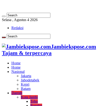
Selasa , Agustus 4 2026
Redaksi
Jambiekspose.com
Tajam & terpercaya
Home
Home
Nasional
Jakarta
Jabodetabek
Kepri
Batam
Daerah
Kota Jambi
Tebo
Bangko