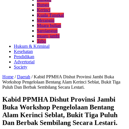
Bungo
Kerinci
Kuala Tungkal
Merangin
Muara bulian
Sarolangun
muaro jambi
Tebo
Hukum & Kriminal
Kesehatan
Pendidikan
Advertorial
Society
Home
/
Daerah
/
Kabid PPMHA Dishut Provinsi Jambi Buka
Workshop Pengelolaan Bentang Alam Kerinci Seblat, Bukit Tiga
Puluh Dan Berbak Sembilang Secara Lestari.
Kabid PPMHA Dishut Provinsi Jambi
Buka Workshop Pengelolaan Bentang
Alam Kerinci Seblat, Bukit Tiga Puluh
Dan Berbak Sembilang Secara Lestari.