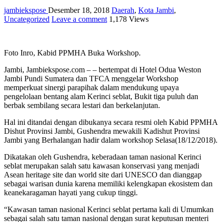
jambiekspose
Desember 18, 2018
Daerah
,
Kota Jambi
,
Uncategorized
Leave a comment
1,178 Views
Foto Inro, Kabid PPMHA Buka Workshop.
Jambi, Jambiekspose.com – – bertempat di Hotel Odua Weston
Jambi Pundi Sumatera dan TFCA menggelar Workshop
memperkuat sinergi parapihak dalam mendukung upaya
pengelolaan bentang alam Kerinci seblat, Bukit tiga puluh dan
berbak sembilang secara lestari dan berkelanjutan.
Hal ini ditandai dengan dibukanya secara resmi oleh Kabid PPMHA
Dishut Provinsi Jambi, Gushendra mewakili Kadishut Provinsi
Jambi yang Berhalangan hadir dalam workshop Selasa(18/12/2018).
Dikatakan oleh Gushendra, keberadaan taman nasional Kerinci
seblat merupakan salah satu kawasan konservasi yang menjadi
Asean heritage site dan world site dari UNESCO dan dianggap
sebagai warisan dunia karena memiliki kelengkapan ekosistem dan
keanekaragaman hayati yang cukup tinggi.
“Kawasan taman nasional Kerinci seblat pertama kali di Umumkan
sebagai salah satu taman nasional dengan surat keputusan menteri