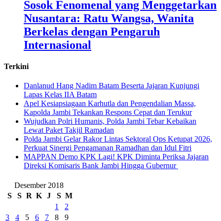
Sosok Fenomenal yang Menggetarkan
Nusantara: Ratu Wangsa, Wanita
Berkelas dengan Pengaruh
Internasional
Terkini
Danlanud Hang Nadim Batam Beserta Jajaran Kunjungi
Lapas Kelas IIA Batam
Apel Kesiapsiagaan Karhutla dan Pengendalian Massa,
Kapolda Jambi Tekankan Respons Cepat dan Terukur
Wujudkan Polri Humanis, Polda Jambi Tebar Kebaikan
Lewat Paket Takjil Ramadan
Polda Jambi Gelar Rakor Lintas Sektoral Ops Ketupat 2026,
Perkuat Sinergi Pengamanan Ramadhan dan Idul Fitri
‎MAPPAN Demo KPK Lagi! KPK Diminta Periksa Jajaran
Direksi Komisaris Bank Jambi Hingga Gubernur ‎
Desember 2018
S
S
R
K
J
S
M
1
2
3
4
5
6
7
8
9