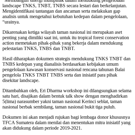
“Membangun sinergi multipihak dalam mendukung pengelolaan
landscape TNKS, TNBT, TNBS secara lestari dan berkelanjutan.
Mengidentifikasi tantangan dan ancaman serta melakukan gap
analisis untuk mengetahui kebutuhan kedepan dalam pengelolaan,
“urainya.
Dikarenakan ketiga wilayah taman nasional ini merupakan aset
penting yang dimiliki saat ini, untuk itu tropical forest conservation
action memetakan pihak-pihak yang bekerja dalam mendukung
pelestarian TNKS, TNBS dan TNBT.
Hasil diharapkan dokumen strategis mendukung TNKS TNBT dan
TNBS kedepan yang dianalisis berdasarkan kebijakan umum
pengelolaan kawasan konservasi nasional rencana tahunan Balai
pengelola TNKS TNBT TNBS serta dan inisiatif para pihak
disekitar landscape.
Ditambahkan oleh, Eri Dharma workshop ini dilangsungkan selama
satu hari, disajikan dalam bentuk talk show dengan menghadirkan
5(lima) narasumber yakni taman nasional Kerinci seblat, taman
nasional berbak sembilang, taman nasional bukit tiga puluh.
Dokumen ini akan menjadi rujukan bagi lembaga donor khususnya
TFCA Sumatera dalam menilai dan menentukan mitra inisiatif yang
akan didukung dalam periode 2019-2021.