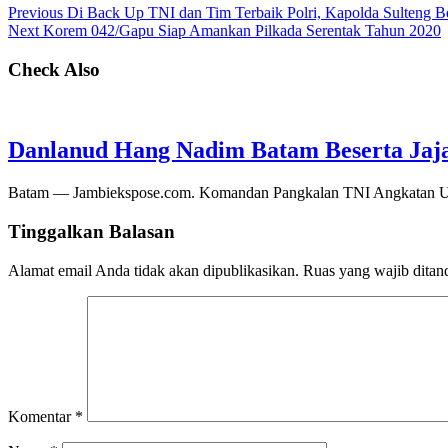
Previous
Di Back Up TNI dan Tim Terbaik Polri, Kapolda Sulteng 
Next
Korem 042/Gapu Siap Amankan Pilkada Serentak Tahun 2020
Check Also
Danlanud Hang Nadim Batam Beserta Jaja
Batam — Jambiekspose.com. Komandan Pangkalan TNI Angkatan Ud
Tinggalkan Balasan
Alamat email Anda tidak akan dipublikasikan.
Ruas yang wajib ditan
Komentar
*