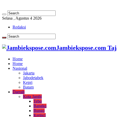
Selasa , Agustus 4 2026
Redaksi
Jambiekspose.com Taj
Home
Home
Nasional
Jakarta
Jabodetabek
Kepri
Batam
Daerah
Kota Jambi
Tebo
Bangko
Bungo
Kerinci