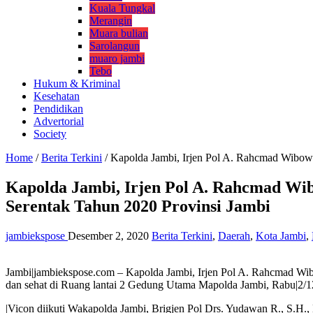
Kuala Tungkal
Merangin
Muara bulian
Sarolangun
muaro jambi
Tebo
Hukum & Kriminal
Kesehatan
Pendidikan
Advertorial
Society
Home
/
Berita Terkini
/
Kapolda Jambi, Irjen Pol A. Rahcmad Wibow
Kapolda Jambi, Irjen Pol A. Rahcmad Wi
Serentak Tahun 2020 Provinsi Jambi
jambiekspose
Desember 2, 2020
Berita Terkini
,
Daerah
,
Kota Jambi
,
Jambi|jambiekspose.com – Kapolda Jambi, Irjen Pol A. Rahcmad Wi
dan sehat di Ruang lantai 2 Gedung Utama Mapolda Jambi, Rabu|2/1
|Vicon diikuti Wakapolda Jambi, Brigjen Pol Drs. Yudawan R., S.H.,