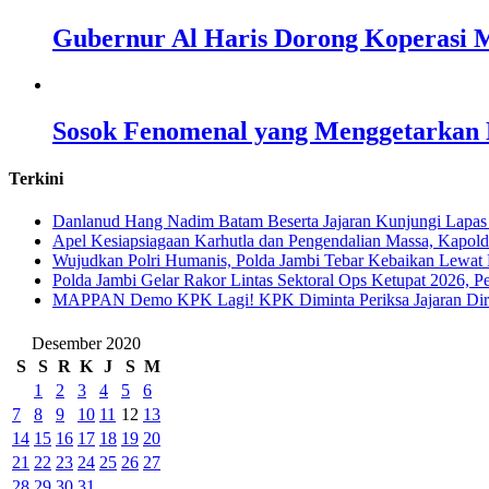
Gubernur Al Haris Dorong Koperasi M
Sosok Fenomenal yang Menggetarkan N
Terkini
Danlanud Hang Nadim Batam Beserta Jajaran Kunjungi Lapas
Apel Kesiapsiagaan Karhutla dan Pengendalian Massa, Kapol
Wujudkan Polri Humanis, Polda Jambi Tebar Kebaikan Lewat 
Polda Jambi Gelar Rakor Lintas Sektoral Ops Ketupat 2026, P
‎MAPPAN Demo KPK Lagi! KPK Diminta Periksa Jajaran Direk
Desember 2020
S
S
R
K
J
S
M
1
2
3
4
5
6
7
8
9
10
11
12
13
14
15
16
17
18
19
20
21
22
23
24
25
26
27
28
29
30
31