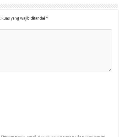
.
Ruas yang wajib ditandai
*
Simpan nama, email, dan situs web saya pada peramban ini