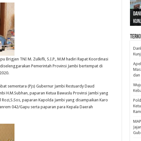
Gub
Gube
Sos
Dan
Sila
Edu
Cepa
Nusa
Kunj
Jamb
Pen
Pen
den
Terki
Danl
Kunj
rigjen TNI M. Zulkifli, S.I.P., M.M hadiri Rapat Koordinasi
Apel
 diselenggarakan Pemerintah Provinsi Jambi bertempat di
Mass
2020.
dan 
Wuju
bat sementara (Pjs) Gubernur Jambi Restuardy Daud
Keba
ambi H.M.Subhan, paparan Ketua Bawaslu Provinsi Jambi yang
ul Rozi,S.Sos, paparan Kapolda Jambi yang disampaikan Karo
Pold
Ketu
Danrem 042/Gapu serta paparan para Kepala Daerah
Rama
‎MAP
Jaja
Gube