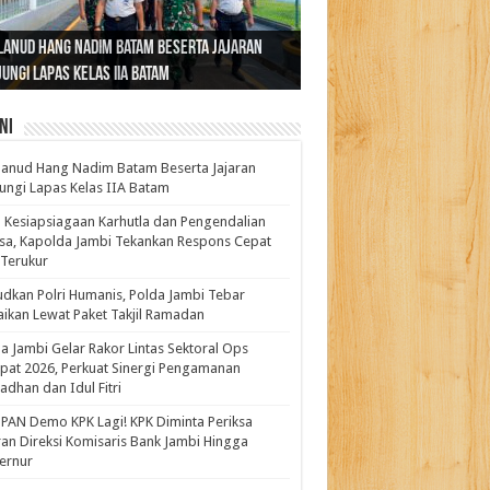
ernur Al Haris: Lomba Cerdas Cermat Sarana
rnur Al Haris Dorong Koperasi Merah Putih
ok Fenomenal yang Menggetarkan
lanud Hang Nadim Batam Beserta Jajaran
turahmi dan Reses Komite I DPD RI di Polda
kasi Pembentukan Karakter Generasi
t Beroperasi Agar Bisa Layani Masyarakat
ntara: Ratu Wangsa, Wanita Berkelas
ungi Lapas Kelas IIA Batam
i Bahas Sinergitas Penanganan Narkotika
erus
uhi Kebutuhannya
gan Pengaruh Internasional
ni
anud Hang Nadim Batam Beserta Jajaran
ungi Lapas Kelas IIA Batam
 Kesiapsiagaan Karhutla dan Pengendalian
a, Kapolda Jambi Tekankan Respons Cepat
Terukur
dkan Polri Humanis, Polda Jambi Tebar
ikan Lewat Paket Takjil Ramadan
a Jambi Gelar Rakor Lintas Sektoral Ops
pat 2026, Perkuat Sinergi Pengamanan
dhan dan Idul Fitri
PAN Demo KPK Lagi! KPK Diminta Periksa
ran Direksi Komisaris Bank Jambi Hingga
rnur ‎