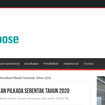
kum & Kriminal
Kesehatan
Pendidikan
Advertorial
Society
Amankan Pilkada Serentak Tahun 2020
an Pilkada Serentak Tahun 2020
Berita Terkini
,
Daerah
,
Kota Jambi
,
Kota Jambi
,
POLRI
,
TNI