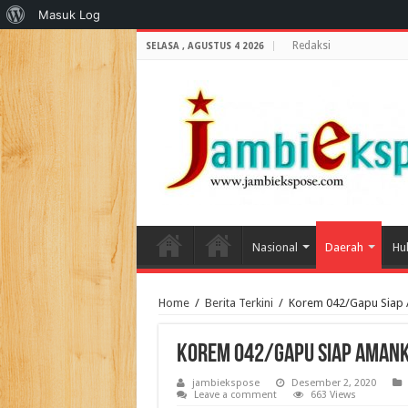
Tentang
Masuk Log
WordPress
Redaksi
SELASA , AGUSTUS 4 2026
Nasional
Daerah
Hu
Home
/
Berita Terkini
/
Korem 042/Gapu Siap 
Korem 042/Gapu Siap Amank
jambiekspose
Desember 2, 2020
Leave a comment
663 Views