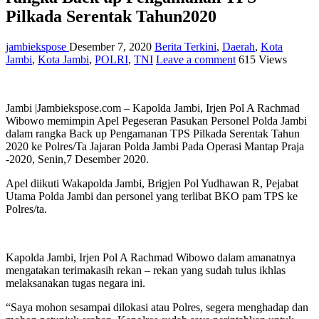
Pilkada Serentak Tahun2020
jambiekspose
Desember 7, 2020
Berita Terkini
,
Daerah
,
Kota
Jambi
,
Kota Jambi
,
POLRI
,
TNI
Leave a comment
615 Views
Jambi |Jambiekspose.com – Kapolda Jambi, Irjen Pol A Rachmad
Wibowo memimpin Apel Pegeseran Pasukan Personel Polda Jambi
dalam rangka Back up Pengamanan TPS Pilkada Serentak Tahun
2020 ke Polres/Ta Jajaran Polda Jambi Pada Operasi Mantap Praja
-2020, Senin,7 Desember 2020.
Apel diikuti Wakapolda Jambi, Brigjen Pol Yudhawan R, Pejabat
Utama Polda Jambi dan personel yang terlibat BKO pam TPS ke
Polres/ta.
Kapolda Jambi, Irjen Pol A Rachmad Wibowo dalam amanatnya
mengatakan terimakasih rekan – rekan yang sudah tulus ikhlas
melaksanakan tugas negara ini.
“Saya mohon sesampai dilokasi atau Polres, segera menghadap dan