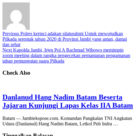
Previous
Polres kerinci adakan silaturahmi Untuk mewujudkan
Pilkada serentak tahun 2020 di Provinsi Jambi yang aman, damai
dan sehat
Next
Kapolda Jambi, Irjen Pol A Rachmad Wibowo memimpin
zoom meeting dalam rangka pengecekan pemantapan pengamanan
tahap pemungutan suara Pilkada
Check Also
Danlanud Hang Nadim Batam Beserta
Jajaran Kunjungi Lapas Kelas IIA Batam
Batam — Jambiekspose.com. Komandan Pangkalan TNI Angkatan
Udara (Danlanud) Hang Nadim Batam, Letkol Pnb Indra …
Tinggalkan Balasan