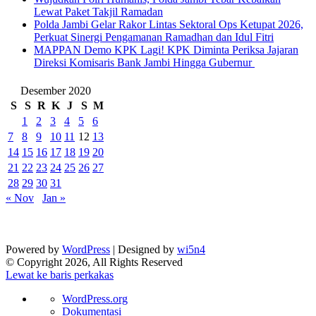
Lewat Paket Takjil Ramadan
Polda Jambi Gelar Rakor Lintas Sektoral Ops Ketupat 2026,
Perkuat Sinergi Pengamanan Ramadhan dan Idul Fitri
‎MAPPAN Demo KPK Lagi! KPK Diminta Periksa Jajaran
Direksi Komisaris Bank Jambi Hingga Gubernur ‎
Desember 2020
S
S
R
K
J
S
M
1
2
3
4
5
6
7
8
9
10
11
12
13
14
15
16
17
18
19
20
21
22
23
24
25
26
27
28
29
30
31
« Nov
Jan »
Powered by
WordPress
| Designed by
wi5n4
© Copyright 2026, All Rights Reserved
Lewat ke baris perkakas
Tentang
WordPress.org
WordPress
Dokumentasi