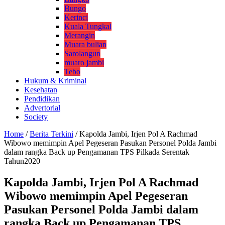
Bungo
Kerinci
Kuala Tungkal
Merangin
Muara bulian
Sarolangun
muaro jambi
Tebo
Hukum & Kriminal
Kesehatan
Pendidikan
Advertorial
Society
Home
/
Berita Terkini
/
Kapolda Jambi, Irjen Pol A Rachmad
Wibowo memimpin Apel Pegeseran Pasukan Personel Polda Jambi
dalam rangka Back up Pengamanan TPS Pilkada Serentak
Tahun2020
Kapolda Jambi, Irjen Pol A Rachmad
Wibowo memimpin Apel Pegeseran
Pasukan Personel Polda Jambi dalam
rangka Back up Pengamanan TPS