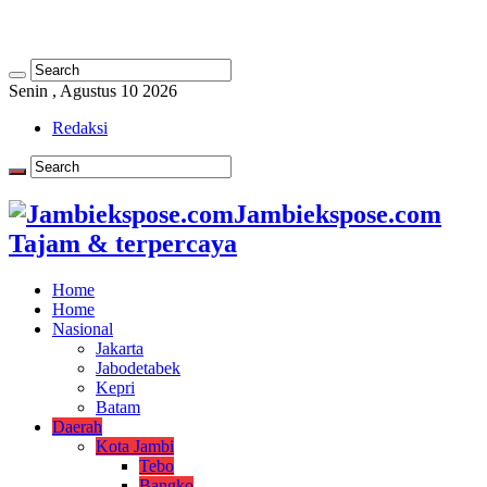
Senin , Agustus 10 2026
Redaksi
Jambiekspose.com
Tajam & terpercaya
Home
Home
Nasional
Jakarta
Jabodetabek
Kepri
Batam
Daerah
Kota Jambi
Tebo
Bangko