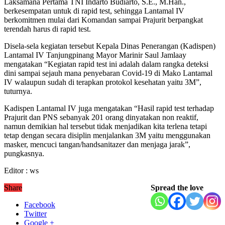
Laksamana Pertama TNI Indarto Budiarto, S.E., M.Han.,
berkesempatan untuk di rapid test, sehingga Lantamal IV
berkomitmen mulai dari Komandan sampai Prajurit berpangkat
terendah harus di rapid test.
Disela-sela kegiatan tersebut Kepala Dinas Penerangan (Kadispen)
Lantamal IV Tanjungpinang Mayor Marinir Saul Jamlaay
mengatakan “Kegiatan rapid test ini adalah dalam rangka deteksi
dini sampai sejauh mana penyebaran Covid-19 di Mako Lantamal
IV walaupun sudah di terapkan protokol kesehatan yaitu 3M”,
tuturnya.
Kadispen Lantamal IV juga mengatakan “Hasil rapid test terhadap
Prajurit dan PNS sebanyak 201 orang dinyatakan non reaktif,
namun demikian hal tersebut tidak menjadikan kita terlena tetapi
tetap dengan secara disiplin menjalankan 3M yaitu menggunakan
masker, mencuci tangan/handsanitazer dan menjaga jarak”,
pungkasnya.
Editor : ws
Share
Spread the love
Facebook
Twitter
Google +