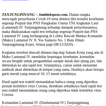
TANJUNGPINANG – Jambiekspose.com.
Dalam rangka
mencegah penyebaran Covid-19 serta deteksi dini kondisi kesehatan
segenap Prajurit dan PNS Pangkalan Utama TNI Angkatan Laut
(Lantamal) IV Tanjungpinang terhadap dampak penyebarannya,
maka dilaksanakan rapid test terhadap segenap Prajurit dan PNS
Lantamal IV yang berlangsung di Lobby Bawah Markas Komando
(Mako) Lantamal IV Jl. Yos Sudarso No. 1 Batu Hitam
Tanjungpinang Kepri, Selasa pagi (08/12/2020).
Kegiatan tersebut diawali dimana tiap-tiap Satuan Kerja yang ada di
Mako Lantamal IV mendaftar kepetugas kesehatan, kemudian
secara bergilir untuk pengambilan sample darah dari ujung jari, lalu
diteteskan ke alat rapid test. Selanjutnya, cairan untuk menandai
antibodi akan diteteskan di tempat yang sama. Hasilnya akan berupa
garis merah yang muncul 10–15 menit setelahnya.
Hasil rapid test reaktif menandakan bahwa orang yang diperiksa
pernah terinfeksi virus Corona, demikian sebaliknya hasil rapid test
non reaktif menandakan orang yang diperiksa tidak terinfeksi virus
Corona.
Komandan Lantamal IV (Danlantamal IV) Tanjungpinang