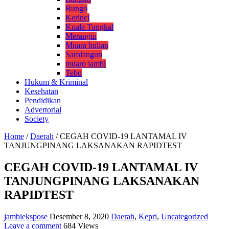
Bungo
Kerinci
Kuala Tungkal
Merangin
Muara bulian
Sarolangun
muaro jambi
Tebo
Hukum & Kriminal
Kesehatan
Pendidikan
Advertorial
Society
Home
/
Daerah
/
CEGAH COVID-19 LANTAMAL IV
TANJUNGPINANG LAKSANAKAN RAPIDTEST
CEGAH COVID-19 LANTAMAL IV
TANJUNGPINANG LAKSANAKAN
RAPIDTEST
jambiekspose
Desember 8, 2020
Daerah
,
Kepri
,
Uncategorized
Leave a comment
684 Views