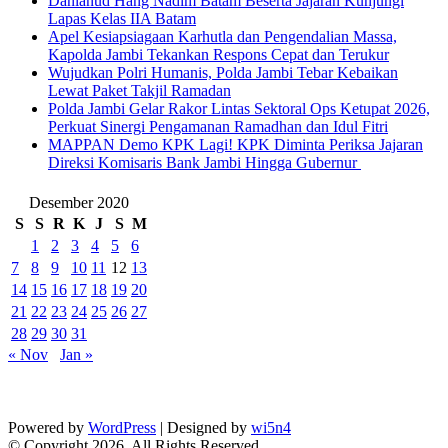
Danlanud Hang Nadim Batam Beserta Jajaran Kunjungi
Lapas Kelas IIA Batam
Apel Kesiapsiagaan Karhutla dan Pengendalian Massa,
Kapolda Jambi Tekankan Respons Cepat dan Terukur
Wujudkan Polri Humanis, Polda Jambi Tebar Kebaikan
Lewat Paket Takjil Ramadan
Polda Jambi Gelar Rakor Lintas Sektoral Ops Ketupat 2026,
Perkuat Sinergi Pengamanan Ramadhan dan Idul Fitri
‎MAPPAN Demo KPK Lagi! KPK Diminta Periksa Jajaran
Direksi Komisaris Bank Jambi Hingga Gubernur ‎
Desember 2020
S
S
R
K
J
S
M
1
2
3
4
5
6
7
8
9
10
11
12
13
14
15
16
17
18
19
20
21
22
23
24
25
26
27
28
29
30
31
« Nov
Jan »
Powered by
WordPress
| Designed by
wi5n4
© Copyright 2026, All Rights Reserved