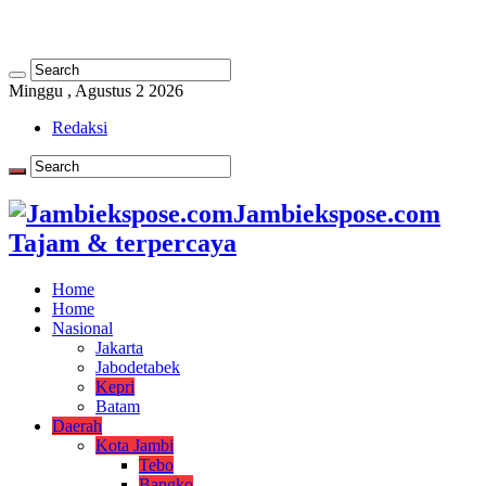
Minggu , Agustus 2 2026
Redaksi
Jambiekspose.com
Tajam & terpercaya
Home
Home
Nasional
Jakarta
Jabodetabek
Kepri
Batam
Daerah
Kota Jambi
Tebo
Bangko