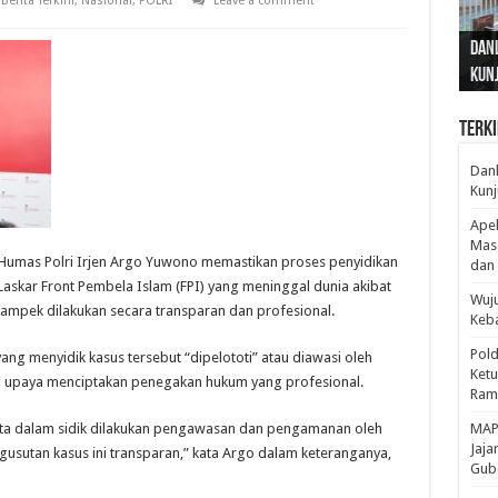
Berita Terkini
,
Nasional
,
POLRI
Leave a comment
Gub
Gube
Sos
Dan
Sila
Edu
Cepa
Nusa
Kunj
Jamb
Pen
Pen
den
Terki
Danl
Kunj
Apel
Mass
Humas Polri Irjen Argo Yuwono memastikan proses penyidikan
dan 
skar Front Pembela Islam (FPI) yang meninggal dunia akibat
Wuju
kampek dilakukan secara transparan dan profesional.
Keba
Pold
ng menyidik kasus tersebut “dipelototi” atau diawasi oleh
Ketu
agai upaya menciptakan penegakan hukum yang profesional.
Rama
ota dalam sidik dilakukan pengawasan dan pengamanan oleh
‎MAP
Jaja
gusutan kasus ini transparan,” kata Argo dalam keteranganya,
Gube