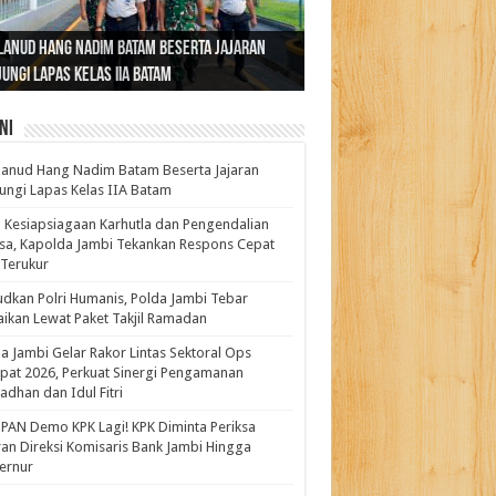
ernur Al Haris: Lomba Cerdas Cermat Sarana
rnur Al Haris Dorong Koperasi Merah Putih
ok Fenomenal yang Menggetarkan
lanud Hang Nadim Batam Beserta Jajaran
turahmi dan Reses Komite I DPD RI di Polda
kasi Pembentukan Karakter Generasi
t Beroperasi Agar Bisa Layani Masyarakat
ntara: Ratu Wangsa, Wanita Berkelas
ungi Lapas Kelas IIA Batam
i Bahas Sinergitas Penanganan Narkotika
erus
uhi Kebutuhannya
gan Pengaruh Internasional
ni
anud Hang Nadim Batam Beserta Jajaran
ungi Lapas Kelas IIA Batam
 Kesiapsiagaan Karhutla dan Pengendalian
a, Kapolda Jambi Tekankan Respons Cepat
Terukur
dkan Polri Humanis, Polda Jambi Tebar
ikan Lewat Paket Takjil Ramadan
a Jambi Gelar Rakor Lintas Sektoral Ops
pat 2026, Perkuat Sinergi Pengamanan
dhan dan Idul Fitri
PAN Demo KPK Lagi! KPK Diminta Periksa
ran Direksi Komisaris Bank Jambi Hingga
rnur ‎