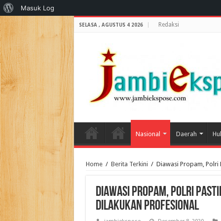
Tentang
Masuk Log
WordPress
Redaksi
SELASA , AGUSTUS 4 2026
Nasional
Daerah
Hu
Home
/
Berita Terkini
/
Diawasi Propam, Polri
Diawasi Propam, Polri Past
Dilakukan Profesional