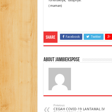
forensiknya,” tutupnya.
( maman)
Facebook
Twitter
Share
About jambiekspose
Previous
CEGAH COVID-19 LANTAMAL IV