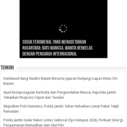
Gubernur Al Haris: Lomba Cerdas Cermat Sarana
Gubernur Al Haris Dorong Koperasi Merah Putih
Sosok Fenomenal yang Menggetarkan
Danlanud Hang Nadim Batam Beserta Jajaran
Silaturahmi dan Reses Komite I DPD RI di Polda
Edukasi Pembentukan Karakter Generasi
Cepat Beroperasi Agar Bisa Layani Masyarakat
Nusantara: Ratu Wangsa, Wanita Berkelas
Kunjungi Lapas Kelas IIA Batam
Jambi Bahas Sinergitas Penanganan Narkotika
Penerus
Penuhi Kebutuhannya
dengan Pengaruh Internasional
Terkini
Danlanud Hang Nadim Batam Beserta Jajaran Kunjungi Lapas Kelas IIA
Batam
Apel Kesiapsiagaan Karhutla dan Pengendalian Massa, Kapolda Jambi
Tekankan Respons Cepat dan Terukur
Wujudkan Polri Humanis, Polda Jambi Tebar Kebaikan Lewat Paket Takjil
Ramadan
Polda Jambi Gelar Rakor Lintas Sektoral Ops Ketupat 2026, Perkuat Sinergi
Pengamanan Ramadhan dan Idul Fitri