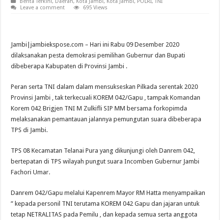
Berita Terkini
,
Daerah
,
Kota Jambi
,
Kota Jambi
,
POLRI
,
TNI
Leave a comment
695 Views
Jambi|jambiekspose.com – Hari ini Rabu 09 Desember 2020
dilaksanakan pesta demokrasi pemilihan Gubernur dan Bupati
dibeberapa Kabupaten di Provinsi Jambi .
Peran serta TNI dalam dalam mensukseskan Pilkada serentak 2020
Provinsi Jambi , tak terkecuali KOREM 042/Gapu , tampak Komandan
Korem 042 Brigjen TNI M Zulkifli SIP MM bersama forkopimda
melaksanakan pemantauan jalannya pemungutan suara dibeberapa
TPS di Jambi.
TPS 08 Kecamatan Telanai Pura yang dikunjungi oleh Danrem 042,
bertepatan di TPS wilayah pungut suara Incomben Gubernur Jambi
Fachori Umar.
Danrem 042/Gapu melalui Kapenrem Mayor RM Hatta menyampaikan
” kepada personil TNI terutama KOREM 042 Gapu dan jajaran untuk
tetap NETRALITAS pada Pemilu , dan kepada semua serta anggota