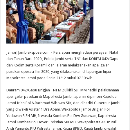
Jambi|Jambiekspose.com – Persiapan menghadapi perayaan Natal
dan Tahun Baru 2020 , Polda Jambi serta TNI dari KOREM 042/Gapu
dan Kodim serta Koramil dan Jajaran melaksanakan apel gelar
pasukan operasi lilin 2020, yang dilaksanakan di lapangan hijau
Mapolresta Jambi pada Senin 21/12 pukul 07.30 wib.
Danrem 042/Gapu Brigjen TNI M Zulkifli SIP MM hadiri pelaksanaan
apel gelar pasukan di Mapolresta Jambi, apel ini dipimpin Kapolda
Jambi Irjen Pol A.Rachmad Wibowo SIK, dan dihadiri Gubernur Jambi
yang diwakili Asisten1 Drs Apani, Wakapolda Jambi Brigjen Pol
Yudawan R SH MH, Irwasda Kombes Pol Dwi Gunawan, Kapolresta
Jambi Kombes Pol Dover Christian SIK MH, Wakapolresta AKBP Ruli
Andi Yunianto,PJU Polresta Jambi, Ketua BPBD, Kajati Jambi diwakili