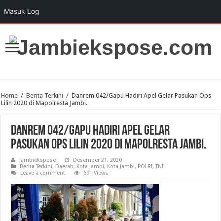
Masuk Log
Home
/
Berita Terkini
/
Danrem 042/Gapu Hadiri Apel Gelar Pasukan Ops
Lilin 2020 di Mapolresta Jambi.
Danrem 042/Gapu Hadiri Apel Gelar
Pasukan Ops Lilin 2020 di Mapolresta Jambi.
jambiekspose
Desember 21, 2020
Berita Terkini
,
Daerah
,
Kota Jambi
,
Kota Jambi
,
POLRI
,
TNI
Leave a comment
691 Views