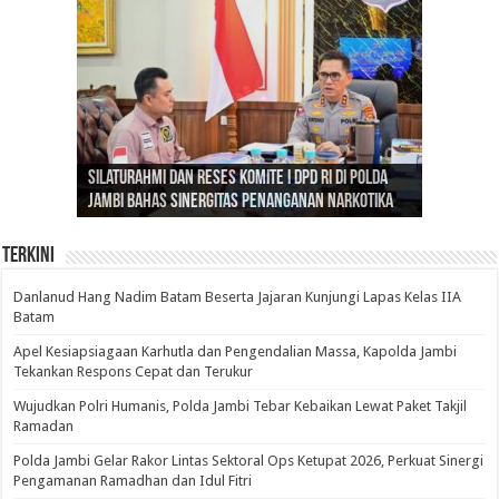
Gubernur Al Haris: Lomba Cerdas Cermat Sarana
Gubernur Al Haris Dorong Koperasi Merah Putih
Sosok Fenomenal yang Menggetarkan
Danlanud Hang Nadim Batam Beserta Jajaran
Silaturahmi dan Reses Komite I DPD RI di Polda
Edukasi Pembentukan Karakter Generasi
Cepat Beroperasi Agar Bisa Layani Masyarakat
Nusantara: Ratu Wangsa, Wanita Berkelas
Kunjungi Lapas Kelas IIA Batam
Jambi Bahas Sinergitas Penanganan Narkotika
Penerus
Penuhi Kebutuhannya
dengan Pengaruh Internasional
Terkini
Danlanud Hang Nadim Batam Beserta Jajaran Kunjungi Lapas Kelas IIA
Batam
Apel Kesiapsiagaan Karhutla dan Pengendalian Massa, Kapolda Jambi
Tekankan Respons Cepat dan Terukur
Wujudkan Polri Humanis, Polda Jambi Tebar Kebaikan Lewat Paket Takjil
Ramadan
Polda Jambi Gelar Rakor Lintas Sektoral Ops Ketupat 2026, Perkuat Sinergi
Pengamanan Ramadhan dan Idul Fitri