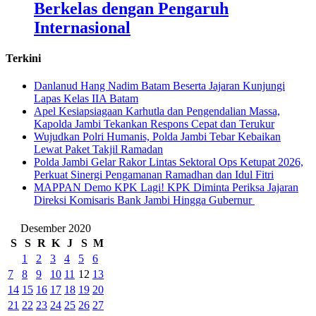
Berkelas dengan Pengaruh
Internasional
Terkini
Danlanud Hang Nadim Batam Beserta Jajaran Kunjungi
Lapas Kelas IIA Batam
Apel Kesiapsiagaan Karhutla dan Pengendalian Massa,
Kapolda Jambi Tekankan Respons Cepat dan Terukur
Wujudkan Polri Humanis, Polda Jambi Tebar Kebaikan
Lewat Paket Takjil Ramadan
Polda Jambi Gelar Rakor Lintas Sektoral Ops Ketupat 2026,
Perkuat Sinergi Pengamanan Ramadhan dan Idul Fitri
‎MAPPAN Demo KPK Lagi! KPK Diminta Periksa Jajaran
Direksi Komisaris Bank Jambi Hingga Gubernur ‎
Desember 2020
S
S
R
K
J
S
M
1
2
3
4
5
6
7
8
9
10
11
12
13
14
15
16
17
18
19
20
21
22
23
24
25
26
27