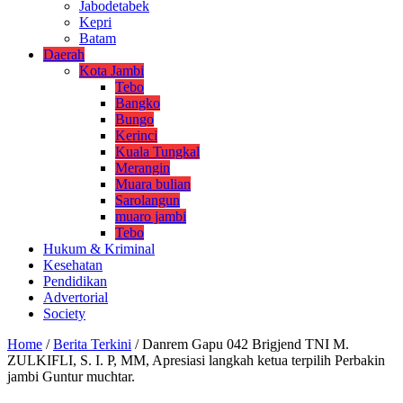
Jabodetabek
Kepri
Batam
Daerah
Kota Jambi
Tebo
Bangko
Bungo
Kerinci
Kuala Tungkal
Merangin
Muara bulian
Sarolangun
muaro jambi
Tebo
Hukum & Kriminal
Kesehatan
Pendidikan
Advertorial
Society
Home
/
Berita Terkini
/
Danrem Gapu 042 Brigjend TNI M.
ZULKIFLI, S. I. P, MM, Apresiasi langkah ketua terpilih Perbakin
jambi Guntur muchtar.