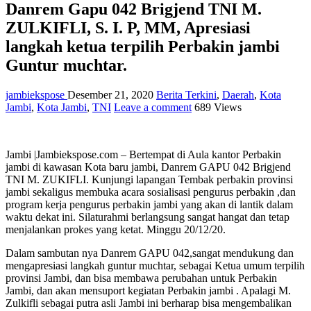
Danrem Gapu 042 Brigjend TNI M.
ZULKIFLI, S. I. P, MM, Apresiasi
langkah ketua terpilih Perbakin jambi
Guntur muchtar.
jambiekspose
Desember 21, 2020
Berita Terkini
,
Daerah
,
Kota
Jambi
,
Kota Jambi
,
TNI
Leave a comment
689 Views
Jambi |Jambiekspose.com – Bertempat di Aula kantor Perbakin
jambi di kawasan Kota baru jambi, Danrem GAPU 042 Brigjend
TNI M. ZUKIFLI. Kunjungi lapangan Tembak perbakin provinsi
jambi sekaligus membuka acara sosialisasi pengurus perbakin ,dan
program kerja pengurus perbakin jambi yang akan di lantik dalam
waktu dekat ini. Silaturahmi berlangsung sangat hangat dan tetap
menjalankan prokes yang ketat. Minggu 20/12/20.
Dalam sambutan nya Danrem GAPU 042,sangat mendukung dan
mengapresiasi langkah guntur muchtar, sebagai Ketua umum terpilih
provinsi Jambi, dan bisa membawa perubahan untuk Perbakin
Jambi, dan akan mensuport kegiatan Perbakin jambi . Apalagi M.
Zulkifli sebagai putra asli Jambi ini berharap bisa mengembalikan