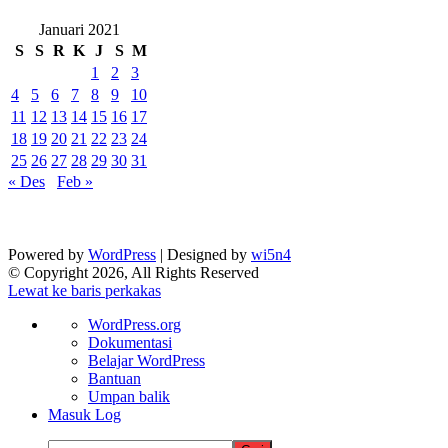
Januari 2021
S
S
R
K
J
S
M
1
2
3
4
5
6
7
8
9
10
11
12
13
14
15
16
17
18
19
20
21
22
23
24
25
26
27
28
29
30
31
« Des
Feb »
Powered by
WordPress
| Designed by
wi5n4
© Copyright 2026, All Rights Reserved
Lewat ke baris perkakas
Tentang
WordPress.org
WordPress
Dokumentasi
Belajar WordPress
Bantuan
Umpan balik
Masuk Log
Cari