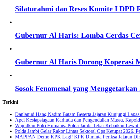
Silaturahmi dan Reses Komite I DPD R
Gubernur Al Haris: Lomba Cerdas Ce
Gubernur Al Haris Dorong Koperasi M
Sosok Fenomenal yang Menggetarkan N
Terkini
Danlanud Hang Nadim Batam Beserta Jajaran Kunjungi Lapas
Apel Kesiapsiagaan Karhutla dan Pengendalian Massa, Kapol
Wujudkan Polri Humanis, Polda Jambi Tebar Kebaikan Lewat 
Polda Jambi Gelar Rakor Lintas Sektoral Ops Ketupat 2026, P
‎MAPPAN Demo KPK Lagi! KPK Diminta Periksa Jajaran Direk