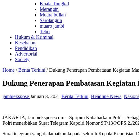
Kuala Tungkal
Merangin
Muara bulian
Sarolangun
muaro jambi
Tebo
Hukum & Kriminal
Kesehatan
Pendidikan
Advertorial
Society
Home
/
Berita Terkini
/
Dukung Penerapan Pembatasan Kegiatan Masya
Dukung Penerapan Pembatasan Kegiatan M
jambiekspose
Januari 8, 2021
Berita Terkini
,
Headline News
,
Nasiona
JAKARTA, Jambiekspose.com – Spripim Kabaharkam Polri – Sebagai 
Polri menerbitkan Surat Telegram Kapolri Nomor ST/13/I/OPS.2./2021
Surat telegram yang dialamatkan kepada seluruh Kepala Kepolisian D