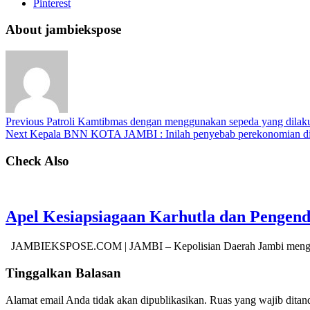
Pinterest
About jambiekspose
Previous
Patroli Kamtibmas dengan menggunakan sepeda yang dilaku
Next
Kepala BNN KOTA JAMBI : Inilah penyebab perekonomia
Check Also
Apel Kesiapsiagaan Karhutla dan Pengen
JAMBIEKSPOSE.COM | JAMBI – Kepolisian Daerah Jambi menggel
Tinggalkan Balasan
Alamat email Anda tidak akan dipublikasikan.
Ruas yang wajib ditan