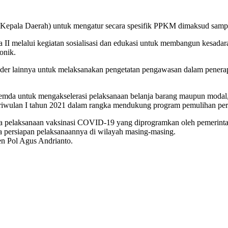
Kepala Daerah) untuk mengatur secara spesifik PPKM dimaksud sampa
II melalui kegiatan sosialisasi dan edukasi untuk membangun kesadar
onik.
older lainnya untuk melaksanakan pengetatan pengawasan dalam penera
da untuk mengakselerasi pelaksanaan belanja barang maupun modal, p
triwulan I tahun 2021 dalam rangka mendukung program pemulihan pe
a pelaksanaan vaksinasi COVID-19 yang diprogramkan oleh pemerintah
a persiapan pelaksanaannya di wilayah masing-masing.
jen Pol Agus Andrianto.