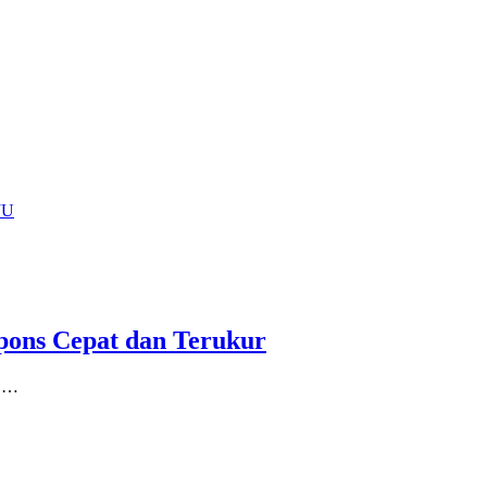
JU
pons Cepat dan Terukur
n …