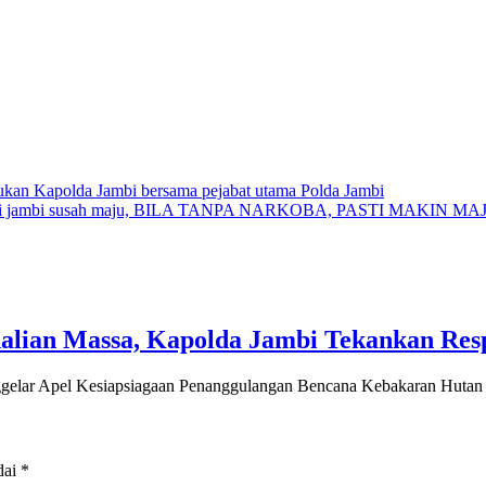
kan Kapolda Jambi bersama pejabat utama Polda Jambi
n di jambi susah maju, BILA TANPA NARKOBA, PASTI MAKIN MA
dalian Massa, Kapolda Jambi Tekankan Res
ar Apel Kesiapsiagaan Penanggulangan Bencana Kebakaran Huta
dai
*