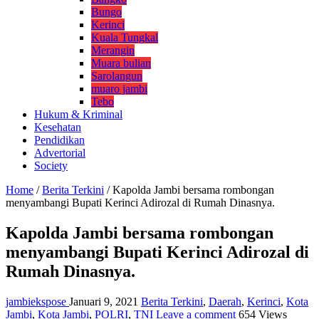
Bungo
Kerinci
Kuala Tungkal
Merangin
Muara bulian
Sarolangun
muaro jambi
Tebo
Hukum & Kriminal
Kesehatan
Pendidikan
Advertorial
Society
Home
/
Berita Terkini
/
Kapolda Jambi bersama rombongan
menyambangi Bupati Kerinci Adirozal di Rumah Dinasnya.
Kapolda Jambi bersama rombongan
menyambangi Bupati Kerinci Adirozal di
Rumah Dinasnya.
jambiekspose
Januari 9, 2021
Berita Terkini
,
Daerah
,
Kerinci
,
Kota
Jambi
,
Kota Jambi
,
POLRI
,
TNI
Leave a comment
654 Views