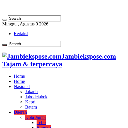
Minggu , Agustus 9 2026
Redaksi
Jambiekspose.com
Tajam & terpercaya
Home
Home
Nasional
Jakarta
Jabodetabek
Kepri
Batam
Daerah
Kota Jambi
Tebo
Bangko