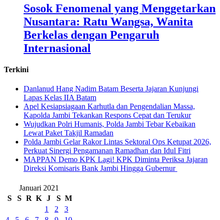
Sosok Fenomenal yang Menggetarkan
Nusantara: Ratu Wangsa, Wanita
Berkelas dengan Pengaruh
Internasional
Terkini
Danlanud Hang Nadim Batam Beserta Jajaran Kunjungi
Lapas Kelas IIA Batam
Apel Kesiapsiagaan Karhutla dan Pengendalian Massa,
Kapolda Jambi Tekankan Respons Cepat dan Terukur
Wujudkan Polri Humanis, Polda Jambi Tebar Kebaikan
Lewat Paket Takjil Ramadan
Polda Jambi Gelar Rakor Lintas Sektoral Ops Ketupat 2026,
Perkuat Sinergi Pengamanan Ramadhan dan Idul Fitri
‎MAPPAN Demo KPK Lagi! KPK Diminta Periksa Jajaran
Direksi Komisaris Bank Jambi Hingga Gubernur ‎
Januari 2021
S
S
R
K
J
S
M
1
2
3
4
5
6
7
8
9
10