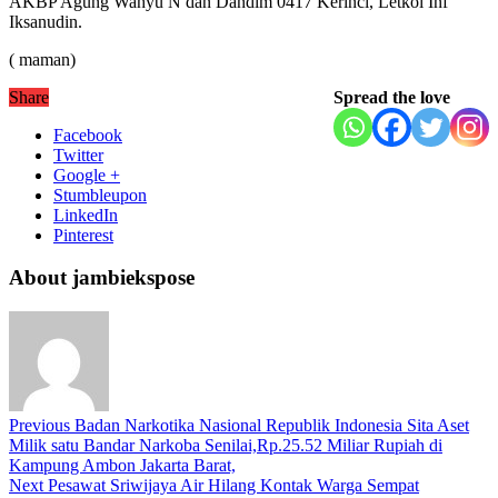
AKBP Agung Wahyu N dan Dandim 0417 Kerinci, Letkol Inf
Iksanudin.
( maman)
Share
Spread the love
Facebook
Twitter
Google +
Stumbleupon
LinkedIn
Pinterest
About jambiekspose
Previous
Badan Narkotika Nasional Republik Indonesia Sita Aset
Milik satu Bandar Narkoba Senilai,Rp.25.52 Miliar Rupiah di
Kampung Ambon Jakarta Barat,
Next
Pesawat Sriwijaya Air Hilang Kontak Warga Sempat