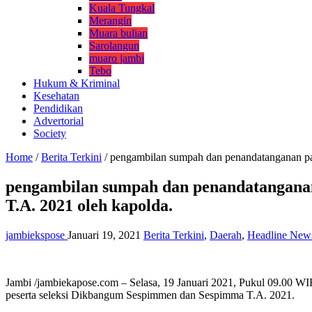
Kuala Tungkal
Merangin
Muara bulian
Sarolangun
muaro jambi
Tebo
Hukum & Kriminal
Kesehatan
Pendidikan
Advertorial
Society
Home
/
Berita Terkini
/
pengambilan sumpah dan penandatanganan pak
pengambilan sumpah dan penandatanganan 
T.A. 2021 oleh kapolda.
jambiekspose
Januari 19, 2021
Berita Terkini
,
Daerah
,
Headline New
Jambi /jambiekapose.com – Selasa, 19 Januari 2021, Pukul 09.00 WI
peserta seleksi Dikbangum Sespimmen dan Sespimma T.A. 2021.