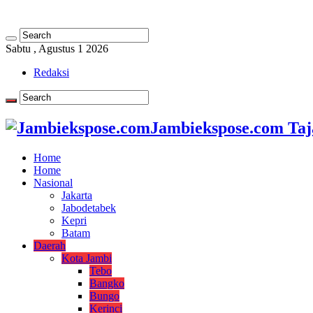
Sabtu , Agustus 1 2026
Redaksi
Jambiekspose.com Taj
Home
Home
Nasional
Jakarta
Jabodetabek
Kepri
Batam
Daerah
Kota Jambi
Tebo
Bangko
Bungo
Kerinci