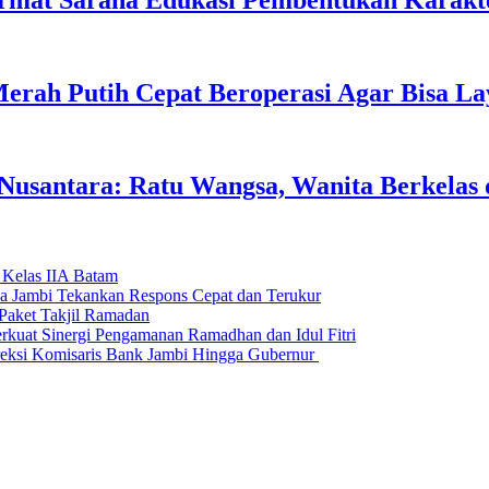
rmat Sarana Edukasi Pembentukan Karakte
erah Putih Cepat Beroperasi Agar Bisa L
usantara: Ratu Wangsa, Wanita Berkelas 
 Kelas IIA Batam
da Jambi Tekankan Respons Cepat dan Terukur
Paket Takjil Ramadan
erkuat Sinergi Pengamanan Ramadhan dan Idul Fitri
si Komisaris Bank Jambi Hingga Gubernur ‎