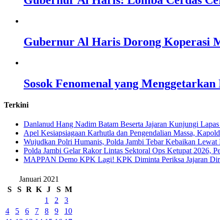
Gubernur Al Haris: Lomba Cerdas Ce
Gubernur Al Haris Dorong Koperasi M
Sosok Fenomenal yang Menggetarkan N
Terkini
Danlanud Hang Nadim Batam Beserta Jajaran Kunjungi Lapas
Apel Kesiapsiagaan Karhutla dan Pengendalian Massa, Kapol
Wujudkan Polri Humanis, Polda Jambi Tebar Kebaikan Lewat 
Polda Jambi Gelar Rakor Lintas Sektoral Ops Ketupat 2026, P
‎MAPPAN Demo KPK Lagi! KPK Diminta Periksa Jajaran Direk
Januari 2021
S
S
R
K
J
S
M
1
2
3
4
5
6
7
8
9
10