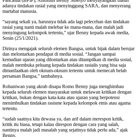
Pancasila (BPIP), Antonius Benny Susetyo menyayangkan masih
adanya tindakan rasial yang menyinggung SARA, dan menyerang
martabat manusia.
“sayang sekali ya, harusnya tidak ada lagi pelecehan dan tindakan
rasial yang nanti malah melebar ke mana-mana, dan malah jadi
menyingung kelompok tertentu,” ujar Benny kepada awak media,
Senin (25/1/2021).
Dirinya mengajak seluruh elemen Bangsa, untuk bijak dalam berujar
dan melontarkan pendapat di media sosial. “Jangan sampai
kemudian ujaran yang dilontarkan atau ditampilkan di media sosial,
malah membuka peluang kepada tindakan rasialis yang bisa saja
dimanfaatkan oleh oknum-oknum tertentu untuk memecah belah
persatuan Bangsa,” tambahnya.
Rohaniwan yang akrab disapa Romo Benny juga menghimbau
kepada seluruh elemen masyarakat untuk melawan kritikan dengan
kritikan, bukan dengan kata-kata atau ujaran yang berpotensi
menimbulkan tindakan rasisme kepada kelompok etnis atau agama
tertentu.
“sudah saatnya kita dewasa ya, dan arif dalam merespon kritik,
kritik itu biasa, tetapi kalau direspon dengan cara yang salah,
nantinya malah jadi masalah yang sejatinya tidak perlu ada,” ajak
Benny.