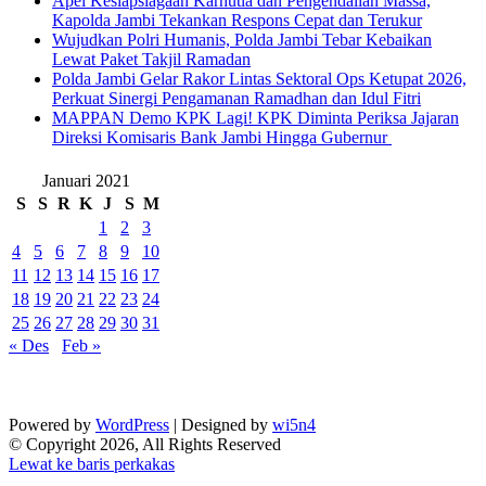
Apel Kesiapsiagaan Karhutla dan Pengendalian Massa,
Kapolda Jambi Tekankan Respons Cepat dan Terukur
Wujudkan Polri Humanis, Polda Jambi Tebar Kebaikan
Lewat Paket Takjil Ramadan
Polda Jambi Gelar Rakor Lintas Sektoral Ops Ketupat 2026,
Perkuat Sinergi Pengamanan Ramadhan dan Idul Fitri
‎MAPPAN Demo KPK Lagi! KPK Diminta Periksa Jajaran
Direksi Komisaris Bank Jambi Hingga Gubernur ‎
Januari 2021
S
S
R
K
J
S
M
1
2
3
4
5
6
7
8
9
10
11
12
13
14
15
16
17
18
19
20
21
22
23
24
25
26
27
28
29
30
31
« Des
Feb »
Powered by
WordPress
| Designed by
wi5n4
© Copyright 2026, All Rights Reserved
Lewat ke baris perkakas