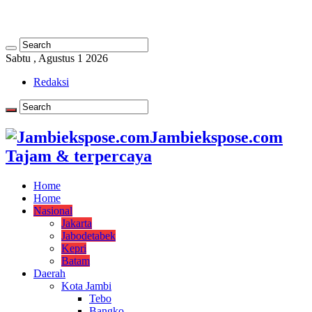
Sabtu , Agustus 1 2026
Redaksi
Jambiekspose.com
Tajam & terpercaya
Home
Home
Nasional
Jakarta
Jabodetabek
Kepri
Batam
Daerah
Kota Jambi
Tebo
Bangko