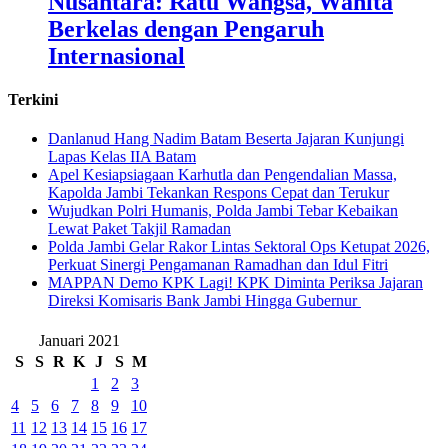
Nusantara: Ratu Wangsa, Wanita
Berkelas dengan Pengaruh
Internasional
Terkini
Danlanud Hang Nadim Batam Beserta Jajaran Kunjungi
Lapas Kelas IIA Batam
Apel Kesiapsiagaan Karhutla dan Pengendalian Massa,
Kapolda Jambi Tekankan Respons Cepat dan Terukur
Wujudkan Polri Humanis, Polda Jambi Tebar Kebaikan
Lewat Paket Takjil Ramadan
Polda Jambi Gelar Rakor Lintas Sektoral Ops Ketupat 2026,
Perkuat Sinergi Pengamanan Ramadhan dan Idul Fitri
‎MAPPAN Demo KPK Lagi! KPK Diminta Periksa Jajaran
Direksi Komisaris Bank Jambi Hingga Gubernur ‎
Januari 2021
S
S
R
K
J
S
M
1
2
3
4
5
6
7
8
9
10
11
12
13
14
15
16
17