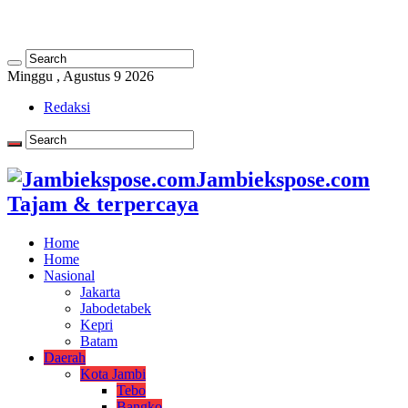
Minggu , Agustus 9 2026
Redaksi
Jambiekspose.com
Tajam & terpercaya
Home
Home
Nasional
Jakarta
Jabodetabek
Kepri
Batam
Daerah
Kota Jambi
Tebo
Bangko