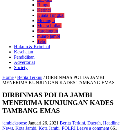
Bungo
Kerinci
Kuala Tungkal
Merangin
Muara bulian
Sarolangun
muaro jambi
Tebo
Hukum & Kriminal
Kesehatan
Pendidikan
Advertorial
Society
Home
/
Berita Terkini
/
DIRBINMAS POLDA JAMBI
MENERIMA KUNJUNGAN KADES TAMBANG EMAS
DIRBINMAS POLDA JAMBI
MENERIMA KUNJUNGAN KADES
TAMBANG EMAS
jambiekspose
Januari 26, 2021
Berita Terkini
,
Daerah
,
Headline
News
,
Kota Jambi
,
Kota Jambi
,
POLRI
Leave a comment
661