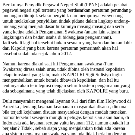
Berikutnya Penyidik Pegawai Negeri Sipil (PPNS) adalah pejabat
pegawai negeri sipil tertentu yang berdasarkan peraturan perundang-
undangan ditunjuk selaku penyidik dan mempunyai wewenang
untuk melakukan penyidikan tindak pidana dalam lingkup undang-
undang yang menjadi dasar hukumnya masing-masing dan serta
yang ketiga adalah Pengamanan Swakarsa (antara lain satpam
lingkungan dan badan usaha di bidang jasa pengamanan).
Jadi sekali lagi hal tersebut bukan sesuatu yang baru dan bukan lahir
dari Kapolri yang baru karena peraturan pemerintah akan hal
tersebut sudah ada sejak tahun 2012.
Namun karena diakui saat ini Pengamanan swakarsa (Pam
Swakarsa) dirasa salah urus, tidak dibina oleh instansi kepolisian
tetapi innstansi yang lain, maka KAPOLRI Sigit Sulistyo ingin
mengembalikan untuk berada dibawah kepolisian, dan hal itu
tentunya akan terintegrasi dengan seluruh sistem pengamanan yang
ada sebagaimana yang telah dijelaskan oleh KAPOLRI yang baru.
Dulu masyarakat mengenal layanan 911 dari film film Holywood di
Amerika , tentang layanan keamanan masyarakat disana , dimana
bila terjadi kejahatan disuatu masyarakat dengan mudah menekan
nomor tersebut sesegera mungkin petugas kepolisian akan hadir, di
Indonesia ada layanan serupa yaitu layanan 112, namun apakah itu
berjalan? Tidak , sebab siapa yang menjalankan tidak ada karena
apa sistem pengamanan swakarsa yang ada tidak berjalan dengan