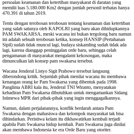
persoalan keamanan dan ketertiban masyakarat di daratan yang
memilii luas 5.180.000 Km2 dengan jumlah personil terbatas hanya
470.391 di tahun 2019.
Tentu dengan terobosan terobosan tentang keamanan dan ketertiban
yang salah satunya oleh KAPOLRI yang baru akan dihidupkannya
PAM SWAKARSA, meski wacana ini bukan tergolong baru namun
ini adalah sebuah terobosan ketika, konsep HANSIP (Pertahanan
Sipil) sudah tidak muncul lagi, budaya siskamling sudah tidak ada
lagi, karena dianggap peninggalan orde baru, sehingga celah
pengamanan di masyarakat mengalami kekosongan, maka
dimunculkan lah konsep pam swakarsa tersebut.
Wacana Jenderal Listyo Sigit Prabowo tersebut langsung
diberondong kritik. Sejumlah pihak menilai wacana itu membawa
kenangan orang ke Pam Swakarsa yang dibentuk pada 1998.
Panglima ABRI kala itu, Jenderal TNI Wiranto, menyatakan
kehadiran Pam Swakarsa dibutuhkan untuk mengamankan Sidang
Istimewa MPR dari pihak-pihak yang ingin menggagalkannya.
Namun, dalam perjalanannya, konflik berdarah antara Pam
Swakarsa dengan mahasiswa dan kelompok masyarakat tak bisa
dihindarkan. Peristiwa kelam itu dikhawatirkan kembali terjadi
apabila Pam Swakarsa hidup kembali. Pam Swakarsa juga dinilai
akan membawa Indonesia ke era Orde Baru yang otoriter.