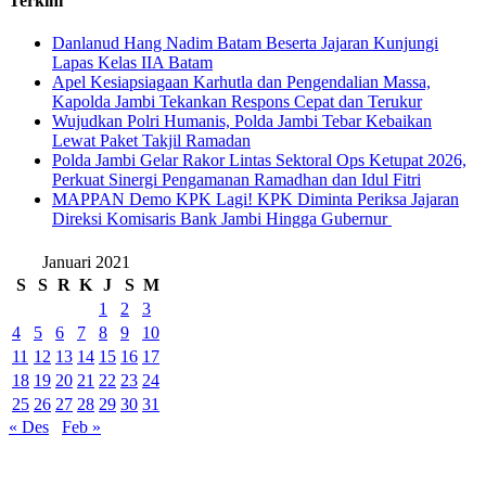
Terkini
Danlanud Hang Nadim Batam Beserta Jajaran Kunjungi
Lapas Kelas IIA Batam
Apel Kesiapsiagaan Karhutla dan Pengendalian Massa,
Kapolda Jambi Tekankan Respons Cepat dan Terukur
Wujudkan Polri Humanis, Polda Jambi Tebar Kebaikan
Lewat Paket Takjil Ramadan
Polda Jambi Gelar Rakor Lintas Sektoral Ops Ketupat 2026,
Perkuat Sinergi Pengamanan Ramadhan dan Idul Fitri
‎MAPPAN Demo KPK Lagi! KPK Diminta Periksa Jajaran
Direksi Komisaris Bank Jambi Hingga Gubernur ‎
Januari 2021
S
S
R
K
J
S
M
1
2
3
4
5
6
7
8
9
10
11
12
13
14
15
16
17
18
19
20
21
22
23
24
25
26
27
28
29
30
31
« Des
Feb »