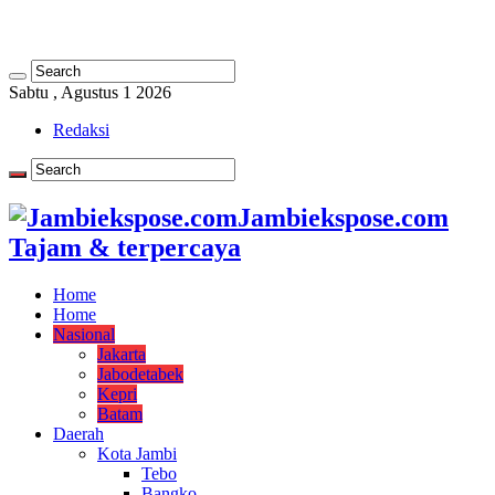
Sabtu , Agustus 1 2026
Redaksi
Jambiekspose.com
Tajam & terpercaya
Home
Home
Nasional
Jakarta
Jabodetabek
Kepri
Batam
Daerah
Kota Jambi
Tebo
Bangko