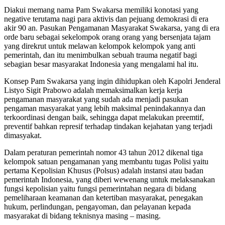
Diakui memang nama Pam Swakarsa memiliki konotasi yang
negative terutama nagi para aktivis dan pejuang demokrasi di era
akir 90 an. Pasukan Pengamanan Masyarakat Swakarsa, yang di era
orde baru sebagai sekelompok orang orang yang bersenjata tajam
yang direkrut untuk melawan kelompok kelompok yang anti
pemerintah, dan itu menimbulkan sebuah trauma negatif bagi
sebagian besar masyarakat Indonesia yang mengalami hal itu.
Konsep Pam Swakarsa yang ingin dihidupkan oleh Kapolri Jenderal
Listyo Sigit Prabowo adalah memaksimalkan kerja kerja
pengamanan masyarakat yang sudah ada menjadi pasukan
pengaman masyarakat yang lebih maksimal penindakannya dan
terkoordinasi dengan baik, sehingga dapat melakukan preemtif,
preventif bahkan represif terhadap tindakan kejahatan yang terjadi
dimasyakat.
Dalam peraturan pemerintah nomor 43 tahun 2012 dikenal tiga
kelompok satuan pengamanan yang membantu tugas Polisi yaitu
pertama Kepolisian Khusus (Polsus) adalah instansi atau badan
pemerintah Indonesia, yang diberi wewenang untuk melaksanakan
fungsi kepolisian yaitu fungsi pemerintahan negara di bidang
pemeliharaan keamanan dan ketertiban masyarakat, penegakan
hukum, perlindungan, pengayoman, dan pelayanan kepada
masyarakat di bidang teknisnya masing – masing.