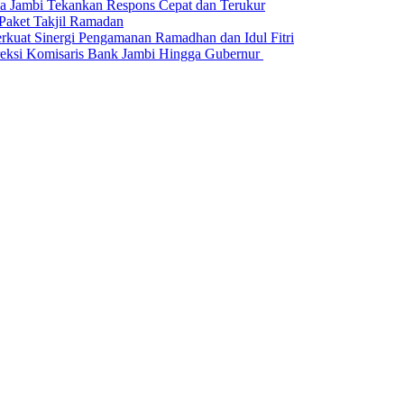
da Jambi Tekankan Respons Cepat dan Terukur
Paket Takjil Ramadan
erkuat Sinergi Pengamanan Ramadhan dan Idul Fitri
si Komisaris Bank Jambi Hingga Gubernur ‎