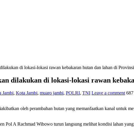
 dilakukan di lokasi-lokasi rawan kebakaran hutan dan lahan di Provins
akan dilakukan di lokasi-lokasi rawan kebak
a Jambi
,
Kota Jambi
,
muaro jambi
,
POLRI
,
TNI
Leave a comment
687
akibatkan oleh perambahan hutan yang memanfaatkan kanal untuk menge
i Irjen Pol A Rachmad Wibowo turun langsung melihat kondisi lahan ya