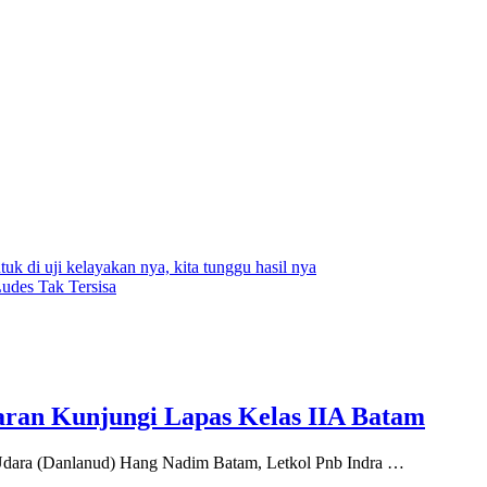
 di uji kelayakan nya, kita tunggu hasil nya
des Tak Tersisa
ran Kunjungi Lapas Kelas IIA Batam
ara (Danlanud) Hang Nadim Batam, Letkol Pnb Indra …