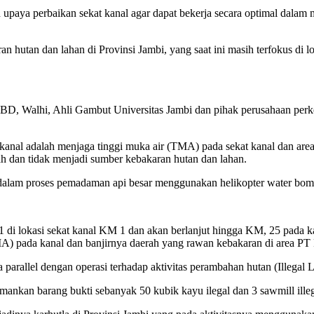
lah upaya perbaikan sekat kanal agar dapat bekerja secara optimal dal
aran hutan dan lahan di Provinsi Jambi, yang saat ini masih terfokus 
D, Walhi, Ahli Gambut Universitas Jambi dan pihak perusahaan perkeb
ekat kanal adalah menjaga tinggi muka air (TMA) pada sekat kanal dan 
ah dan tidak menjadi sumber kebakaran hutan dan lahan.
dalam proses pemadaman api besar menggunakan helikopter water bomb
2021 di lokasi sekat kanal KM 1 dan akan berlanjut hingga KM, 25 pada
(TMA) pada kanal dan banjirnya daerah yang rawan kebakaran di area PT
ra parallel dengan operasi terhadap aktivitas perambahan hutan (Illegal
iamankan barang bukti sebanyak 50 kubik kayu ilegal dan 3 sawmill ille