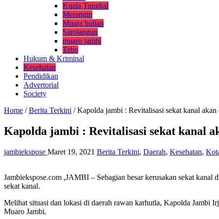
Kuala Tungkal
Merangin
Muara bulian
Sarolangun
muaro jambi
Tebo
Hukum & Kriminal
Kesehatan
Pendidikan
Advertorial
Society
Home
/
Berita Terkini
/
Kapolda jambi : Revitalisasi sekat kanal akan
Kapolda jambi : Revitalisasi sekat kanal 
jambiekspose
Maret 19, 2021
Berita Terkini
,
Daerah
,
Kesehatan
,
Kot
Jambiekspose.com ,JAMBI – Sebagian besar kerusakan sekat kanal di
sekat kanal.
Melihat situasi dan lokasi di daerah rawan karhutla, Kapolda Jamb
Muaro Jambi.