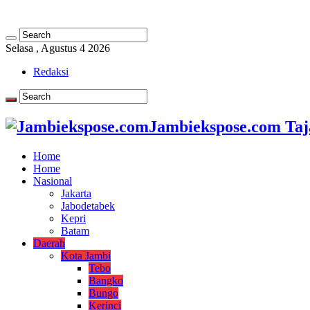
Selasa , Agustus 4 2026
Redaksi
Jambiekspose.com Taj
Home
Home
Nasional
Jakarta
Jabodetabek
Kepri
Batam
Daerah
Kota Jambi
Tebo
Bangko
Bungo
Kerinci