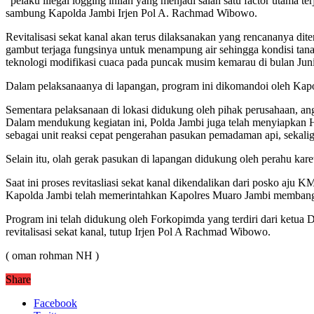
“pelaku illegal logging inilah yang menjadi salah satu factor utama
sambung Kapolda Jambi Irjen Pol A. Rachmad Wibowo.
Revitalisasi sekat kanal akan terus dilaksanakan yang rencananya di
gambut terjaga fungsinya untuk menampung air sehingga kondisi tan
teknologi modifikasi cuaca pada puncak musim kemarau di bulan Juni 
Dalam pelaksanaanya di lapangan, program ini dikomandoi oleh Kap
Sementara pelaksanaan di lokasi didukung oleh pihak perusahaan, a
Dalam mendukung kegiatan ini, Polda Jambi juga telah menyiapkan He
sebagai unit reaksi cepat pengerahan pasukan pemadaman api, sekal
Selain itu, olah gerak pasukan di lapangan didukung oleh perahu ka
Saat ini proses revitasliasi sekat kanal dikendalikan dari posko aj
Kapolda Jambi telah memerintahkan Kapolres Muaro Jambi membangu
Program ini telah didukung oleh Forkopimda yang terdiri dari ketu
revitalisasi sekat kanal, tutup Irjen Pol A Rachmad Wibowo.
( oman rohman NH )
Share
Facebook