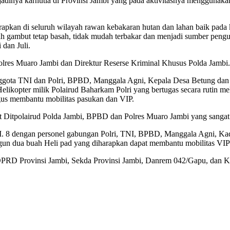
 terjadinya karhutla di Provinsi Jambi yang pada aktivitasnya menggun
terapkan di seluruh wilayah rawan kebakaran hutan dan lahan baik pada
ah gambut tetap basah, tidak mudah terbakar dan menjadi sumber pen
dan Juli.
olres Muaro Jambi dan Direktur Reserse Kriminal Khusus Polda Jambi.
nggota TNI dan Polri, BPBD, Manggala Agni, Kepala Desa Betung dan M
likopter milik Polairud Baharkam Polri yang bertugas secara rutin me
igus membantu mobilitas pasukan dan VIP.
ret Ditpolairud Polda Jambi, BPBD dan Polres Muaro Jambi yang sangat 
u KM. 8 dengan personel gabungan Polri, TNI, BPBD, Manggala Agni, Kade
n dua buah Heli pad yang diharapkan dapat membantu mobilitas VIP 
a DPRD Provinsi Jambi, Sekda Provinsi Jambi, Danrem 042/Gapu, dan Ka