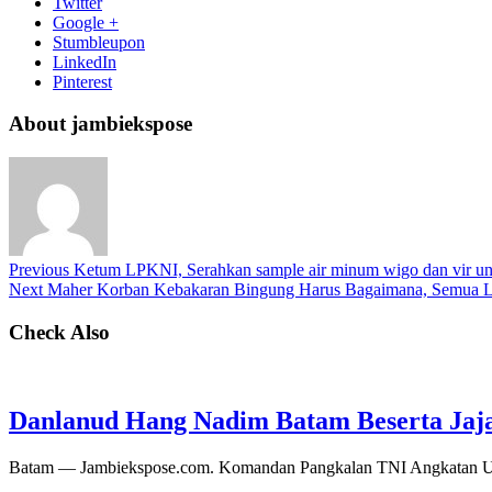
Twitter
Google +
Stumbleupon
LinkedIn
Pinterest
About jambiekspose
Previous
Ketum LPKNI, Serahkan sample air minum wigo dan vir untuk
Next
Maher Korban Kebakaran Bingung Harus Bagaimana, Semua Lu
Check Also
Danlanud Hang Nadim Batam Beserta Jaja
Batam — Jambiekspose.com. Komandan Pangkalan TNI Angkatan Ud