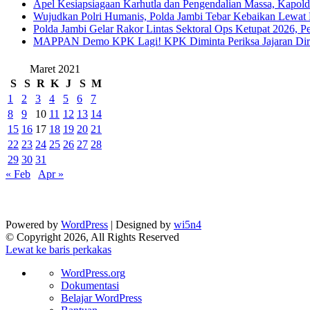
Apel Kesiapsiagaan Karhutla dan Pengendalian Massa, Kapol
Wujudkan Polri Humanis, Polda Jambi Tebar Kebaikan Lewat 
Polda Jambi Gelar Rakor Lintas Sektoral Ops Ketupat 2026, P
‎MAPPAN Demo KPK Lagi! KPK Diminta Periksa Jajaran Direk
Maret 2021
S
S
R
K
J
S
M
1
2
3
4
5
6
7
8
9
10
11
12
13
14
15
16
17
18
19
20
21
22
23
24
25
26
27
28
29
30
31
« Feb
Apr »
Powered by
WordPress
| Designed by
wi5n4
© Copyright 2026, All Rights Reserved
Lewat ke baris perkakas
Tentang
WordPress.org
WordPress
Dokumentasi
Belajar WordPress