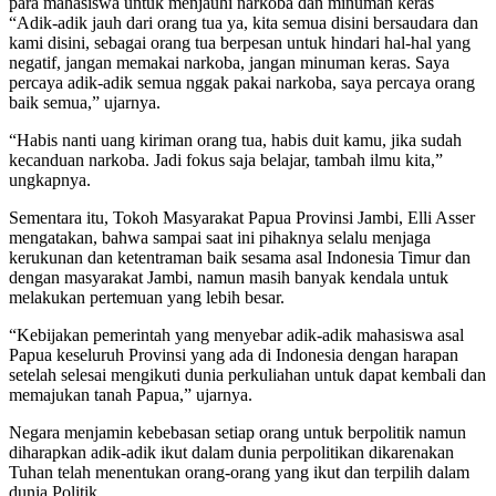
para mahasiswa untuk menjauhi narkoba dan minuman keras
“Adik-adik jauh dari orang tua ya, kita semua disini bersaudara dan
kami disini, sebagai orang tua berpesan untuk hindari hal-hal yang
negatif, jangan memakai narkoba, jangan minuman keras. Saya
percaya adik-adik semua nggak pakai narkoba, saya percaya orang
baik semua,” ujarnya.
“Habis nanti uang kiriman orang tua, habis duit kamu, jika sudah
kecanduan narkoba. Jadi fokus saja belajar, tambah ilmu kita,”
ungkapnya.
Sementara itu, Tokoh Masyarakat Papua Provinsi Jambi, Elli Asser
mengatakan, bahwa sampai saat ini pihaknya selalu menjaga
kerukunan dan ketentraman baik sesama asal Indonesia Timur dan
dengan masyarakat Jambi, namun masih banyak kendala untuk
melakukan pertemuan yang lebih besar.
“Kebijakan pemerintah yang menyebar adik-adik mahasiswa asal
Papua keseluruh Provinsi yang ada di Indonesia dengan harapan
setelah selesai mengikuti dunia perkuliahan untuk dapat kembali dan
memajukan tanah Papua,” ujarnya.
Negara menjamin kebebasan setiap orang untuk berpolitik namun
diharapkan adik-adik ikut dalam dunia perpolitikan dikarenakan
Tuhan telah menentukan orang-orang yang ikut dan terpilih dalam
dunia Politik.