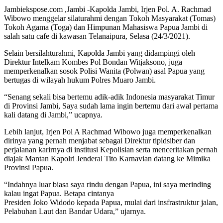
Jambiekspose.com ,Jambi -Kapolda Jambi, Irjen Pol. A. Rachmad
Wibowo menggelar silaturahmi dengan Tokoh Masyarakat (Tomas)
Tokoh Agama (Toga) dan Himpunan Mahasiswa Papua Jambi di
salah satu cafe di kawasan Telanaipura, Selasa (24/3/2021).
Selain bersilahturahmi, Kapolda Jambi yang didampingi oleh
Direktur Intelkam Kombes Pol Bondan Witjaksono, juga
memperkenalkan sosok Polisi Wanita (Polwan) asal Papua yang
bertugas di wilayah hukum Polres Muaro Jambi.
“Senang sekali bisa bertemu adik-adik Indonesia masyarakat Timur
di Provinsi Jambi, Saya sudah lama ingin bertemu dari awal pertama
kali datang di Jambi,” ucapnya.
Lebih lanjut, Irjen Pol A Rachmad Wibowo juga memperkenalkan
dirinya yang pernah menjabat sebagai Direktur tipidsiber dan
perjalanan karirnya di institusi Kepolisian serta menceritakan pernah
diajak Mantan Kapolri Jenderal Tito Karnavian datang ke Mimika
Provinsi Papua.
“Indahnya luar biasa saya rindu dengan Papua, ini saya merinding
kalau ingat Papua. Betapa cintanya
Presiden Joko Widodo kepada Papua, mulai dari insfrastruktur jalan,
Pelabuhan Laut dan Bandar Udara,” ujarnya.