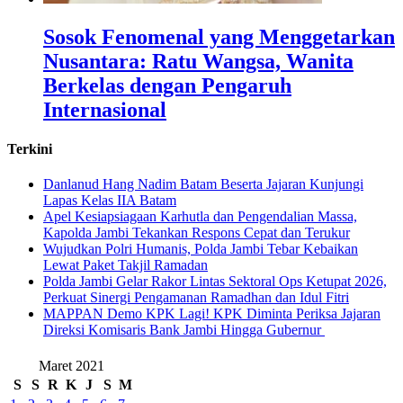
Sosok Fenomenal yang Menggetarkan
Nusantara: Ratu Wangsa, Wanita
Berkelas dengan Pengaruh
Internasional
Terkini
Danlanud Hang Nadim Batam Beserta Jajaran Kunjungi
Lapas Kelas IIA Batam
Apel Kesiapsiagaan Karhutla dan Pengendalian Massa,
Kapolda Jambi Tekankan Respons Cepat dan Terukur
Wujudkan Polri Humanis, Polda Jambi Tebar Kebaikan
Lewat Paket Takjil Ramadan
Polda Jambi Gelar Rakor Lintas Sektoral Ops Ketupat 2026,
Perkuat Sinergi Pengamanan Ramadhan dan Idul Fitri
‎MAPPAN Demo KPK Lagi! KPK Diminta Periksa Jajaran
Direksi Komisaris Bank Jambi Hingga Gubernur ‎
Maret 2021
S
S
R
K
J
S
M