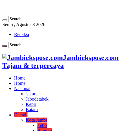
Senin , Agustus 3 2026
Redaksi
Jambiekspose.com
Tajam & terpercaya
Home
Home
Nasional
Jakarta
Jabodetabek
Kepri
Batam
Daerah
Kota Jambi
Tebo
Bangko