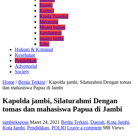
Bungo
Kerinci
Kuala Tungkal
Merangin
Muara bulian
Sarolangun
muaro jambi
Tebo
Hukum & Kriminal
Kesehatan
Pendidikan
Advertorial
Society
Home
/
Berita Terkini
/
Kapolda jambi, Silaturahmi Dengan tomas
dan mahasiswa Papua di Jambi
Kapolda jambi, Silaturahmi Dengan
tomas dan mahasiswa Papua di Jambi
jambiekspose
Maret 24, 2021
Berita Terkini
,
Daerah
,
Kota Jambi
,
Kota Jambi
,
Pendidikan
,
POLRI
Leave a comment
988 Views