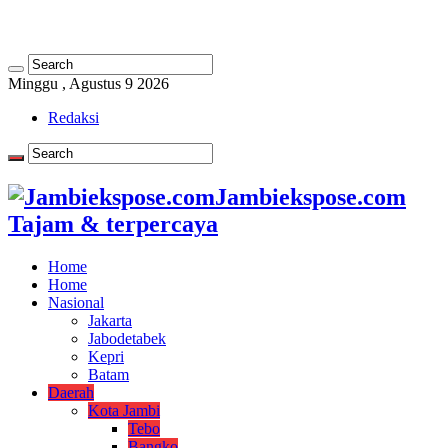
Minggu , Agustus 9 2026
Redaksi
Jambiekspose.com
Tajam & terpercaya
Home
Home
Nasional
Jakarta
Jabodetabek
Kepri
Batam
Daerah
Kota Jambi
Tebo
Bangko