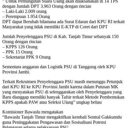
” Untuk Pemungutan Suara Ulang akan dilaksanakan di 14 TPS
dengan Jumlah DPT 3.963 Orang dengan rincian
– Laki-Laki 2.009 orang
– Perempuan 1.954 Orang
DPT dapat Berubah bilamana ada Surat Edaran dari KPU RI terkait
Masyarakat yang tidak memiliki E-KTP di Coret dari DPT
Jumlah Penyelenggara PSU di Kab. Tanjab Timur sebanyak 150
Orang dengan rincian
– KPPS 126 Orang
– PPK 15 Orang
– Sekretariat PPK 9 Orang
Sementara anggaran dan Logistik PSU di Tanggung oleh KPU
Provinsi Jambi.
Terkait Rekrutmen Penyelenggara PSU masih menunggu Petunjuk
dari KPU RI ke KPU Provinsi Jambi karena dalam Putusan MK
yang menyatakan PSU di selenggarakan oleh Penyelenggara yang
Baru dianggap memiliki banyak Tafsir terkait Metode Pembentukan
KPPS apakah PAW atau Seleksi Ulang” ungkap beliau
Komisioner Bawaslu mengatakan
“Bawaslu Tanjab Timur mengaktifkan kembali Sentral Gakkumdu
guna Peninggakatan Pengawasan dan Sosisalisasi Potensi
Pelangaran selama pelaksanaan PSU