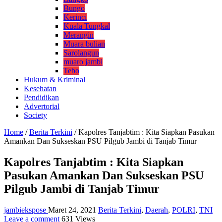
Bungo
Kerinci
Kuala Tungkal
Merangin
Muara bulian
Sarolangun
muaro jambi
Tebo
Hukum & Kriminal
Kesehatan
Pendidikan
Advertorial
Society
Home
/
Berita Terkini
/
Kapolres Tanjabtim : Kita Siapkan Pasukan
Amankan Dan Sukseskan PSU Pilgub Jambi di Tanjab Timur
Kapolres Tanjabtim : Kita Siapkan
Pasukan Amankan Dan Sukseskan PSU
Pilgub Jambi di Tanjab Timur
jambiekspose
Maret 24, 2021
Berita Terkini
,
Daerah
,
POLRI
,
TNI
Leave a comment
631 Views