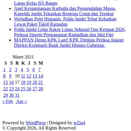
Lapas Kelas IIA Batam
Apel Kesiapsiagaan Karhutla dan Pengendalian Massa,
Kapolda Jambi Tekankan Respons Cepat dan Terukur
Wujudkan Polri Humanis, Polda Jambi Tebar Kebaikan
Lewat Paket Takjil Ramadan
Polda Jambi Gelar Rakor Lintas Sektoral Ops Ketupat 2026,
Perkuat Sinergi Pengamanan Ramadhan dan Idul Fitri
‎MAPPAN Demo KPK Lagi! KPK Diminta Periksa Jajaran
Direksi Komisaris Bank Jambi Hingga Gubernur ‎
Maret 2021
S
S
R
K
J
S
M
1
2
3
4
5
6
7
8
9
10
11
12
13
14
15
16
17
18
19
20
21
22
23
24
25
26
27
28
29
30
31
« Feb
Apr »
Powered by
WordPress
| Designed by
wi5n4
© Copyright 2026, All Rights Reserved