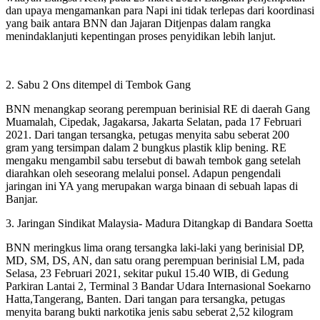
dan upaya mengamankan para Napi ini tidak terlepas dari koordinasi
yang baik antara BNN dan Jajaran Ditjenpas dalam rangka
menindaklanjuti kepentingan proses penyidikan lebih lanjut.
2. Sabu 2 Ons ditempel di Tembok Gang
BNN menangkap seorang perempuan berinisial RE di daerah Gang
Muamalah, Cipedak, Jagakarsa, Jakarta Selatan, pada 17 Februari
2021. Dari tangan tersangka, petugas menyita sabu seberat 200
gram yang tersimpan dalam 2 bungkus plastik klip bening. RE
mengaku mengambil sabu tersebut di bawah tembok gang setelah
diarahkan oleh seseorang melalui ponsel. Adapun pengendali
jaringan ini YA yang merupakan warga binaan di sebuah lapas di
Banjar.
3. Jaringan Sindikat Malaysia- Madura Ditangkap di Bandara Soetta
BNN meringkus lima orang tersangka laki-laki yang berinisial DP,
MD, SM, DS, AN, dan satu orang perempuan berinisial LM, pada
Selasa, 23 Februari 2021, sekitar pukul 15.40 WIB, di Gedung
Parkiran Lantai 2, Terminal 3 Bandar Udara Internasional Soekarno
Hatta,Tangerang, Banten. Dari tangan para tersangka, petugas
menyita barang bukti narkotika jenis sabu seberat 2,52 kilogram