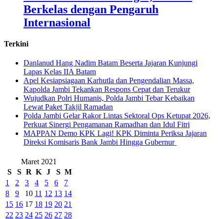
Berkelas dengan Pengaruh
Internasional
Terkini
Danlanud Hang Nadim Batam Beserta Jajaran Kunjungi
Lapas Kelas IIA Batam
Apel Kesiapsiagaan Karhutla dan Pengendalian Massa,
Kapolda Jambi Tekankan Respons Cepat dan Terukur
Wujudkan Polri Humanis, Polda Jambi Tebar Kebaikan
Lewat Paket Takjil Ramadan
Polda Jambi Gelar Rakor Lintas Sektoral Ops Ketupat 2026,
Perkuat Sinergi Pengamanan Ramadhan dan Idul Fitri
‎MAPPAN Demo KPK Lagi! KPK Diminta Periksa Jajaran
Direksi Komisaris Bank Jambi Hingga Gubernur ‎
Maret 2021
S
S
R
K
J
S
M
1
2
3
4
5
6
7
8
9
10
11
12
13
14
15
16
17
18
19
20
21
22
23
24
25
26
27
28