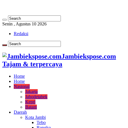
Senin , Agustus 10 2026
Redaksi
Jambiekspose.com
Tajam & terpercaya
Home
Home
Nasional
Jakarta
Jabodetabek
Kepri
Batam
Daerah
Kota Jambi
Tebo
Bangko