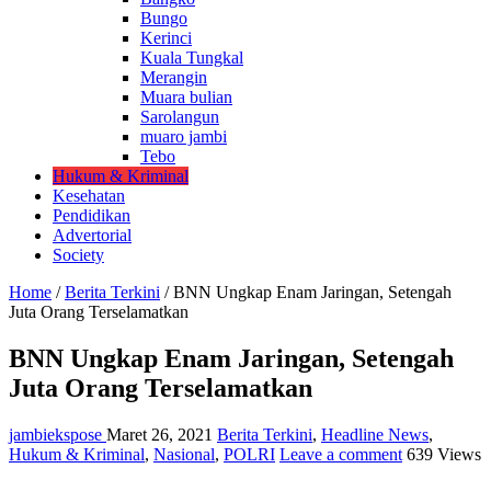
Bungo
Kerinci
Kuala Tungkal
Merangin
Muara bulian
Sarolangun
muaro jambi
Tebo
Hukum & Kriminal
Kesehatan
Pendidikan
Advertorial
Society
Home
/
Berita Terkini
/
BNN Ungkap Enam Jaringan, Setengah
Juta Orang Terselamatkan
BNN Ungkap Enam Jaringan, Setengah
Juta Orang Terselamatkan
jambiekspose
Maret 26, 2021
Berita Terkini
,
Headline News
,
Hukum & Kriminal
,
Nasional
,
POLRI
Leave a comment
639 Views