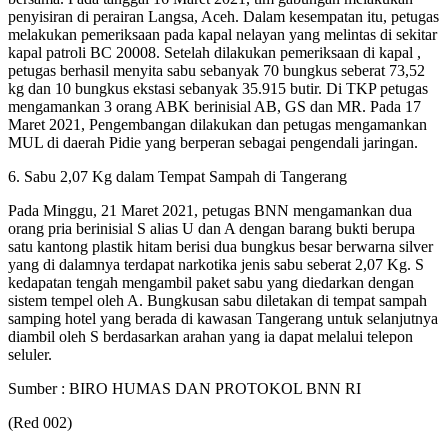
penyisiran di perairan Langsa, Aceh. Dalam kesempatan itu, petugas
melakukan pemeriksaan pada kapal nelayan yang melintas di sekitar
kapal patroli BC 20008. Setelah dilakukan pemeriksaan di kapal ,
petugas berhasil menyita sabu sebanyak 70 bungkus seberat 73,52
kg dan 10 bungkus ekstasi sebanyak 35.915 butir. Di TKP petugas
mengamankan 3 orang ABK berinisial AB, GS dan MR. Pada 17
Maret 2021, Pengembangan dilakukan dan petugas mengamankan
MUL di daerah Pidie yang berperan sebagai pengendali jaringan.
6. Sabu 2,07 Kg dalam Tempat Sampah di Tangerang
Pada Minggu, 21 Maret 2021, petugas BNN mengamankan dua
orang pria berinisial S alias U dan A dengan barang bukti berupa
satu kantong plastik hitam berisi dua bungkus besar berwarna silver
yang di dalamnya terdapat narkotika jenis sabu seberat 2,07 Kg. S
kedapatan tengah mengambil paket sabu yang diedarkan dengan
sistem tempel oleh A. Bungkusan sabu diletakan di tempat sampah
samping hotel yang berada di kawasan Tangerang untuk selanjutnya
diambil oleh S berdasarkan arahan yang ia dapat melalui telepon
seluler.
Sumber : BIRO HUMAS DAN PROTOKOL BNN RI
(Red 002)