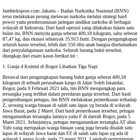
Jambiekspose.com ,Jakarta – Badan Narkotika Nasional (BNN)
terus melakukan perang melawan narkoba melalui strategi hard
power yaitu pemberantasan jaringan sindikat narkoba di berbagai
wilayah di Indonesia. Dari hasil operasi yang dilakukan dalam satu
bulan ini, BNN menyita ganja seberat 400,18 kilogram, sabu seberat
87,47 kg, dan ekstasi sebanyak 35.915 butir. Dengan pengungkapan
seluruh kasus tersebut, lebih dari 550 ribu anak bangsa diselamatkan
dari penyalahgunaan narkoba. Seluruh barang bukti tersebut,
diungkap dari enam kasus berikut ini :
1. Ganja 4 Kuintal di Bogor Libatkan Tiga Napi
Berawal dari pengungkapan barang bukti ganja seberat 400,18
kilogram di sebuah perusahaan kargo di Jalan Soleh Iskandar,
Bogor, pada 9 Februari 2021 lalu, tim BNN mengungkap para
tersangka yang terlibat dalam peredaran ganja tersebut. Dari hasil
pengembangan petugas, tim BNN melakukan pemeriksaan terhadap
Z, seorang warga binaan di salah satu lapas yg berada di wilayah
Jawa Barat, pada 2 Maret. Dari hasil pemeriksaan tersebut, petugas
mengamankan tersangka lainnya yaitu F di daerah Bogor, pada 5
Maret 2021. Selanjutnya, petugas mengamankan tersangka AT alias
Tubi yang merupakan warga binaan yang juga berada disalah satu
lapas di wilayah Jawa barat dan FZ di salah satu lapas yg ada di
wilayah Langsa Aceh, pada 23 maret 2021. Langkah penjemputan