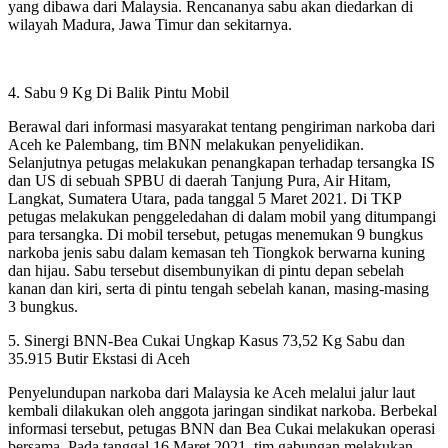
yang dibawa dari Malaysia. Rencananya sabu akan diedarkan di
wilayah Madura, Jawa Timur dan sekitarnya.
4. Sabu 9 Kg Di Balik Pintu Mobil
Berawal dari informasi masyarakat tentang pengiriman narkoba dari
Aceh ke Palembang, tim BNN melakukan penyelidikan.
Selanjutnya petugas melakukan penangkapan terhadap tersangka IS
dan US di sebuah SPBU di daerah Tanjung Pura, Air Hitam,
Langkat, Sumatera Utara, pada tanggal 5 Maret 2021. Di TKP
petugas melakukan penggeledahan di dalam mobil yang ditumpangi
para tersangka. Di mobil tersebut, petugas menemukan 9 bungkus
narkoba jenis sabu dalam kemasan teh Tiongkok berwarna kuning
dan hijau. Sabu tersebut disembunyikan di pintu depan sebelah
kanan dan kiri, serta di pintu tengah sebelah kanan, masing-masing
3 bungkus.
5. Sinergi BNN-Bea Cukai Ungkap Kasus 73,52 Kg Sabu dan
35.915 Butir Ekstasi di Aceh
Penyelundupan narkoba dari Malaysia ke Aceh melalui jalur laut
kembali dilakukan oleh anggota jaringan sindikat narkoba. Berbekal
informasi tersebut, petugas BNN dan Bea Cukai melakukan operasi
bersama. Pada tanggal 16 Maret 2021, tim gabungan melakukan