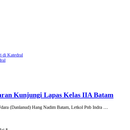
 di Katedral
ral
ran Kunjungi Lapas Kelas IIA Batam
ara (Danlanud) Hang Nadim Batam, Letkol Pnb Indra …
dai
*