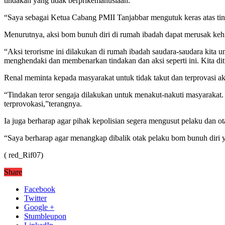
tindakan yang tidak berprikemanusiaan.
“Saya sebagai Ketua Cabang PMII Tanjabbar mengutuk keras atas tin
Menurutnya, aksi bom bunuh diri di rumah ibadah dapat merusak keh
“Aksi terorisme ini dilakukan di rumah ibadah saudara-saudara kita 
menghendaki dan membenarkan tindakan dan aksi seperti ini. Kita di
Renal meminta kepada masyarakat untuk tidak takut dan terprovasi aki
“Tindakan teror sengaja dilakukan untuk menakut-nakuti masyarakat. 
terprovokasi,”terangnya.
Ia juga berharap agar pihak kepolisian segera mengusut pelaku dan ota
“Saya berharap agar menangkap dibalik otak pelaku bom bunuh diri ya
( red_Rif07)
Share
Facebook
Twitter
Google +
Stumbleupon