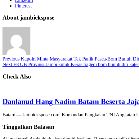
LinkedIn
Pinterest
About jambiekspose
Previous
Kapolri Minta Masyarakat Tak Panik Pasca-Bom Bunuh Diri
Next
FKUB Provinsi Jambi kutuk Keras tragedi bom bunuh diri kated
Check Also
Danlanud Hang Nadim Batam Beserta Jaja
Batam — Jambiekspose.com. Komandan Pangkalan TNI Angkatan Ud
Tinggalkan Balasan
Alamat email Anda tidak akan dipublikasikan.
Ruas yang wajib ditan