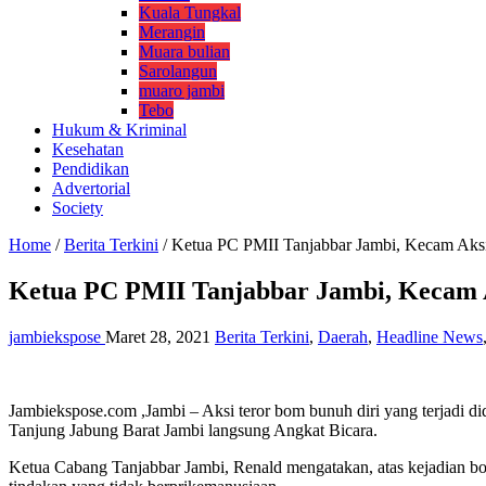
Kuala Tungkal
Merangin
Muara bulian
Sarolangun
muaro jambi
Tebo
Hukum & Kriminal
Kesehatan
Pendidikan
Advertorial
Society
Home
/
Berita Terkini
/
Ketua PC PMII Tanjabbar Jambi, Kecam Aks
Ketua PC PMII Tanjabbar Jambi, Kecam 
jambiekspose
Maret 28, 2021
Berita Terkini
,
Daerah
,
Headline News
Jambiekspose.com ,Jambi – Aksi teror bom bunuh diri yang terjadi
Tanjung Jabung Barat Jambi langsung Angkat Bicara.
Ketua Cabang Tanjabbar Jambi, Renald mengatakan, atas kejadian bom