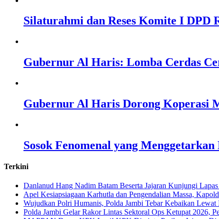
Silaturahmi dan Reses Komite I DPD R
Gubernur Al Haris: Lomba Cerdas Ce
Gubernur Al Haris Dorong Koperasi M
Sosok Fenomenal yang Menggetarkan N
Terkini
Danlanud Hang Nadim Batam Beserta Jajaran Kunjungi Lapas
Apel Kesiapsiagaan Karhutla dan Pengendalian Massa, Kapol
Wujudkan Polri Humanis, Polda Jambi Tebar Kebaikan Lewat 
Polda Jambi Gelar Rakor Lintas Sektoral Ops Ketupat 2026, P