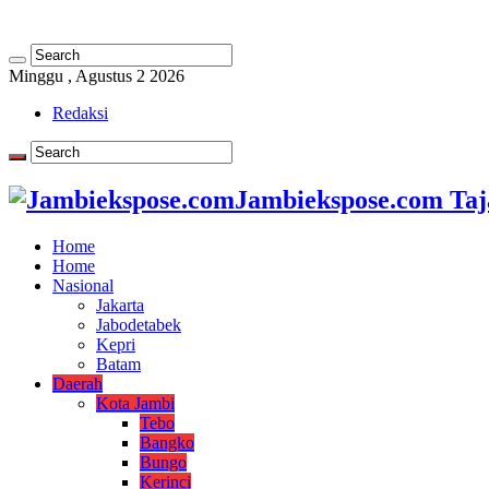
Minggu , Agustus 2 2026
Redaksi
Jambiekspose.com Taj
Home
Home
Nasional
Jakarta
Jabodetabek
Kepri
Batam
Daerah
Kota Jambi
Tebo
Bangko
Bungo
Kerinci