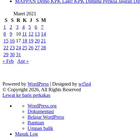
‎MAPPAN Demo KPK Lagi! KPK Diminta Periksa Jajaran Direk
Maret 2021
S
S
R
K
J
S
M
1
2
3
4
5
6
7
8
9
10
11
12
13
14
15
16
17
18
19
20
21
22
23
24
25
26
27
28
29
30
31
« Feb
Apr »
Powered by
WordPress
| Designed by
wi5n4
© Copyright 2026, All Rights Reserved
Lewat ke baris perkakas
Tentang
WordPress.org
WordPress
Dokumentasi
Belajar WordPress
Bantuan
Umpan balik
Masuk Log