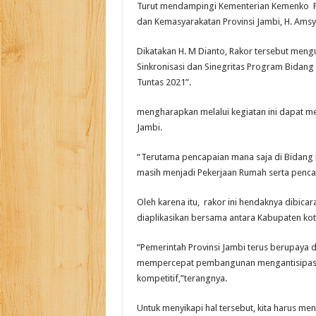
Turut mendampingi Kementerian Kemenko P
dan Kemasyarakatan Provinsi Jambi, H. Amsy
Dikatakan H. M Dianto, Rakor tersebut meng
Sinkronisasi dan Sinegritas Program Bida
Tuntas 2021”.
mengharapkan melalui kegiatan ini dapat m
Jambi.
“Terutama pencapaian mana saja di Bidang K
masih menjadi Pekerjaan Rumah serta penc
Oleh karena itu, rakor ini hendaknya dibic
diaplikasikan bersama antara Kabupaten kot
“Pemerintah Provinsi Jambi terus berupaya
mempercepat pembangunan mengantisipasi 
kompetitif,”terangnya.
Untuk menyikapi hal tersebut, kita harus me