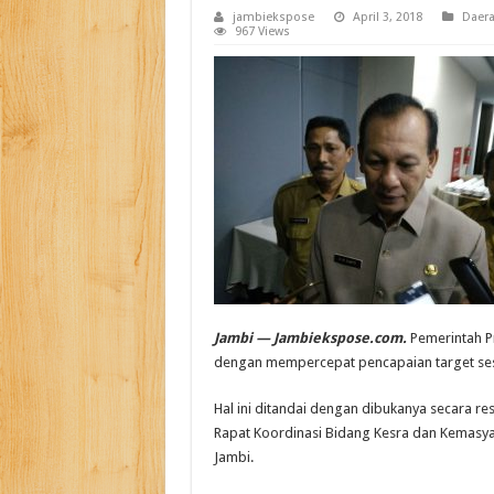
jambiekspose
April 3, 2018
Daer
967 Views
Jambi — Jambiekspose.com.
Pemerintah P
dengan mempercepat pencapaian target se
Hal ini ditandai dengan dibukanya secara res
Rapat Koordinasi Bidang Kesra dan Kemasyar
Jambi.