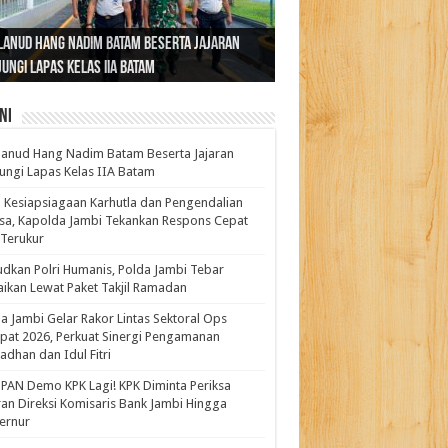
ernur Al Haris: Lomba Cerdas Cermat Sarana
rnur Al Haris Dorong Koperasi Merah Putih
ok Fenomenal yang Menggetarkan
lanud Hang Nadim Batam Beserta Jajaran
turahmi dan Reses Komite I DPD RI di Polda
kasi Pembentukan Karakter Generasi
t Beroperasi Agar Bisa Layani Masyarakat
ntara: Ratu Wangsa, Wanita Berkelas
ungi Lapas Kelas IIA Batam
i Bahas Sinergitas Penanganan Narkotika
erus
uhi Kebutuhannya
gan Pengaruh Internasional
ni
anud Hang Nadim Batam Beserta Jajaran
ungi Lapas Kelas IIA Batam
 Kesiapsiagaan Karhutla dan Pengendalian
a, Kapolda Jambi Tekankan Respons Cepat
Terukur
dkan Polri Humanis, Polda Jambi Tebar
ikan Lewat Paket Takjil Ramadan
a Jambi Gelar Rakor Lintas Sektoral Ops
pat 2026, Perkuat Sinergi Pengamanan
dhan dan Idul Fitri
PAN Demo KPK Lagi! KPK Diminta Periksa
ran Direksi Komisaris Bank Jambi Hingga
rnur ‎