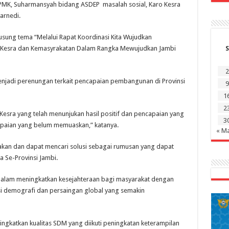
MK, Suharmansyah bidang ASDEP masalah sosial, Karo Kesra
arnedi.
usung tema “Melalui Rapat Koordinasi Kita Wujudkan
ng Kesra dan Kemasyrakatan Dalam Rangka Mewujudkan Jambi
S
2
enjadi perenungan terkait pencapaian pembangunan di Provinsi
9
1
2
esra yang telah menunjukan hasil positif dan pencapaian yang
3
apaian yang belum memuaskan,” katanya.
« M
arakan dan dapat mencari solusi sebagai rumusan yang dapat
a Se-Provinsi Jambi.
 dalam meningkatkan kesejahteraan bagi masyarakat dengan
demografi dan persaingan global yang semakin
ningkatkan kualitas SDM yang diikuti peningkatan keterampilan