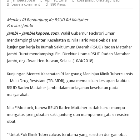
jambiekspose
April 10, 2018
Kota Jambi
,
Uncategorized
Leave a comment
880 Views
Menkes RI Berkunjung Ke RSUD Rd Mattaher
Provinsi Jambi
Jambi – Jambiekspose.com.
Wakil Gubernur Fachrori Umar
mendampingi Menteri Kesehatan RI Nila Farid Moeloek dalam
kunjungan kerja ke Rumah Sakit Umum Daerah (RSUD) Raden Mattaher
Jambi. Turut mendampingi Plt . Direktur Utama RSUD Raden Mattaher
Jambi, drg. Iwan Hendrawan, Selasa (10/4/2018).
Kunjungan Menteri Kesehatan RI langsung Meninjau Klinik Tuberculosis
– Multi Drug Resistant (TB. MDR), guna memastikan kesiapan fasilitas
RSUD Raden Mattaher Jambi dalam pelayanan kesehatan pada
masyarakat.
Nila F Moeloek, bahwa RSUD Raden Mattaher sudah harus mampu
mengatasi pengobatan sakit jantung dan mampu mengatasi resisten
obat.
” Untuk Poli Klinik Tuberculosis terutama yang resisten dengan obat