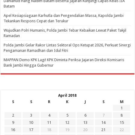
Danlanud Hang Nadim Batam Beserta Jajaran Kunjungi Lapas Kelas IIA
Batam
Apel Kesiapsiagaan Karhutla dan Pengendalian Massa, Kapolda Jambi
Tekankan Respons Cepat dan Terukur
Wujudkan Polri Humanis, Polda Jambi Tebar Kebaikan Lewat Paket Takjil
Ramadan
Polda Jambi Gelar Rakor Lintas Sektoral Ops Ketupat 2026, Perkuat Sinergi
Pengamanan Ramadhan dan Idul Fitri
‎MAPPAN Demo KPK Lagi! KPK Diminta Periksa Jajaran Direksi Komisaris
Bank Jambi Hingga Gubernur ‎
April 2018
S
S
R
K
J
S
M
1
2
3
4
5
6
7
8
9
10
11
12
13
14
15
16
17
18
19
20
21
22