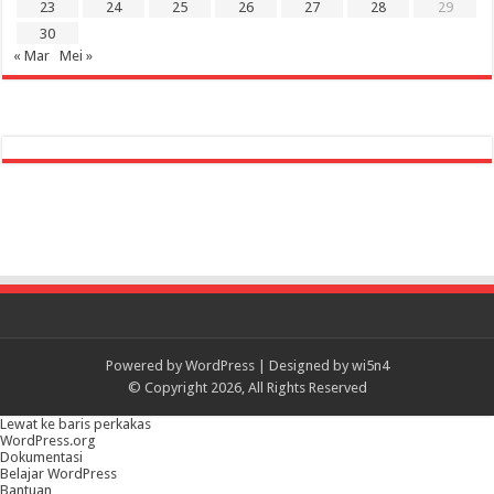
23
24
25
26
27
28
29
30
« Mar
Mei »
Powered by
WordPress
| Designed by
wi5n4
© Copyright 2026, All Rights Reserved
Lewat ke baris perkakas
Tentang
WordPress.org
WordPress
Dokumentasi
Belajar WordPress
Bantuan