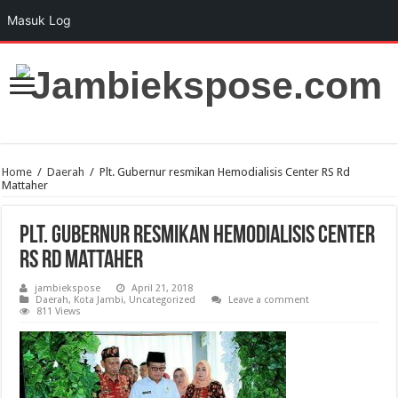
Masuk Log
Home
/
Daerah
/
Plt. Gubernur resmikan Hemodialisis Center RS Rd
Mattaher
Plt. Gubernur resmikan Hemodialisis Center
RS Rd Mattaher
jambiekspose
April 21, 2018
Daerah
,
Kota Jambi
,
Uncategorized
Leave a comment
811 Views