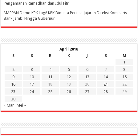
Pengamanan Ramadhan dan Idul Fitri
‎MAPPAN Demo KPK Lagi! KPK Diminta Periksa Jajaran Direksi Komisaris
Bank Jambi Hingga Gubernur ‎
April 2018
S
S
R
K
J
S
M
1
2
3
4
5
6
7
8
9
10
11
12
13
14
15
16
17
18
19
20
21
22
23
24
25
26
27
28
29
30
« Mar
Mei »