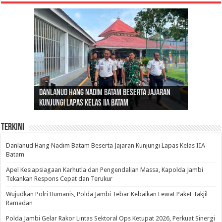
Gubernur Al Haris: Lomba Cerdas Cermat Sarana
Gubernur Al Haris Dorong Koperasi Merah Putih
Sosok Fenomenal yang Menggetarkan
Danlanud Hang Nadim Batam Beserta Jajaran
Silaturahmi dan Reses Komite I DPD RI di Polda
Edukasi Pembentukan Karakter Generasi
Cepat Beroperasi Agar Bisa Layani Masyarakat
Nusantara: Ratu Wangsa, Wanita Berkelas
Kunjungi Lapas Kelas IIA Batam
Jambi Bahas Sinergitas Penanganan Narkotika
Penerus
Penuhi Kebutuhannya
dengan Pengaruh Internasional
Terkini
Danlanud Hang Nadim Batam Beserta Jajaran Kunjungi Lapas Kelas IIA
Batam
Apel Kesiapsiagaan Karhutla dan Pengendalian Massa, Kapolda Jambi
Tekankan Respons Cepat dan Terukur
Wujudkan Polri Humanis, Polda Jambi Tebar Kebaikan Lewat Paket Takjil
Ramadan
Polda Jambi Gelar Rakor Lintas Sektoral Ops Ketupat 2026, Perkuat Sinergi