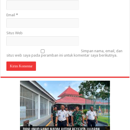
Email
*
Situs Web
Simpan nama, email, dan
situs web saya pada peramban ini untuk komentar saya berikutnya.
Gubernur Al Haris: Lomba Cerdas Cermat Sarana
Gubernur Al Haris Dorong Koperasi Merah Putih
Sosok Fenomenal yang Menggetarkan