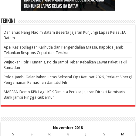
Danlanud Hang Nadim Batam Beserta Jajaran
Silaturahmi dan Reses Komite I DPD RI di Polda
Edukasi Pembentukan Karakter Generasi
Cepat Beroperasi Agar Bisa Layani Masyarakat
Nusantara: Ratu Wangsa, Wanita Berkelas
Kunjungi Lapas Kelas IIA Batam
Jambi Bahas Sinergitas Penanganan Narkotika
Penerus
Penuhi Kebutuhannya
dengan Pengaruh Internasional
Terkini
Danlanud Hang Nadim Batam Beserta Jajaran Kunjungi Lapas Kelas IIA
Batam
Apel Kesiapsiagaan Karhutla dan Pengendalian Massa, Kapolda Jambi
Tekankan Respons Cepat dan Terukur
Wujudkan Polri Humanis, Polda Jambi Tebar Kebaikan Lewat Paket Takjil
Ramadan
Polda Jambi Gelar Rakor Lintas Sektoral Ops Ketupat 2026, Perkuat Sinergi
Pengamanan Ramadhan dan Idul Fitri
‎MAPPAN Demo KPK Lagi! KPK Diminta Periksa Jajaran Direksi Komisaris
Bank Jambi Hingga Gubernur ‎
November 2018
S
S
R
K
J
S
M