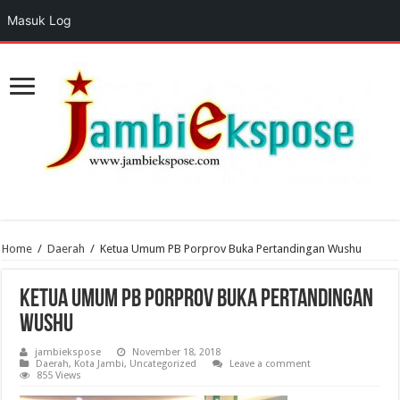
Masuk Log
Home
/
Daerah
/
Ketua Umum PB Porprov Buka Pertandingan Wushu
Ketua Umum PB Porprov Buka Pertandingan
Wushu
jambiekspose
November 18, 2018
Daerah
,
Kota Jambi
,
Uncategorized
Leave a comment
855 Views