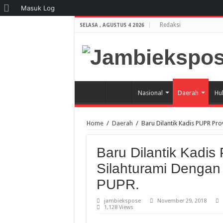
Tentang
Masuk Log
WordPress
Redaksi
SELASA , AGUSTUS 4 2026
Nasional
Daerah
Hu
Home
/
Daerah
/
Baru Dilantik Kadis PUPR Pro
Baru Dilantik Kadis
Silahturami Dengan
PUPR.
jambiekspose
November 29, 2018
1,128 Views