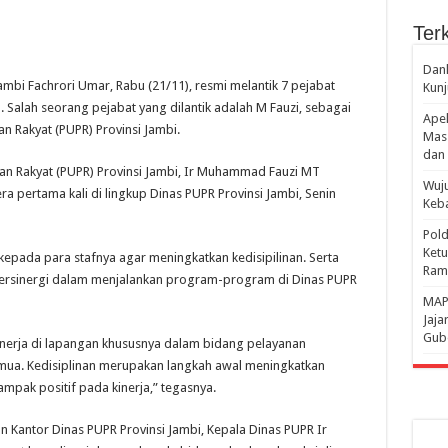
Terk
Danl
mbi Fachrori Umar, Rabu (21/11), resmi melantik 7 pejabat
Kunj
. Salah seorang pejabat yang dilantik adalah M Fauzi, sebagai
Apel
 Rakyat (PUPR) Provinsi Jambi.
Mass
dan 
n Rakyat (PUPR) Provinsi Jambi, Ir Muhammad Fauzi MT
Wuju
pertama kali di lingkup Dinas PUPR Provinsi Jambi, Senin
Keba
Pold
Ketu
pada para stafnya agar meningkatkan kedisipilinan. Serta
Rama
 bersinergi dalam menjalankan program-program di Dinas PUPR
‎MAP
Jaja
Gube
kinerja di lapangan khususnya dalam bidang pelayanan
emua. Kedisiplinan merupakan langkah awal meningkatkan
mpak positif pada kinerja,” tegasnya.
Kantor Dinas PUPR Provinsi Jambi, Kepala Dinas PUPR Ir