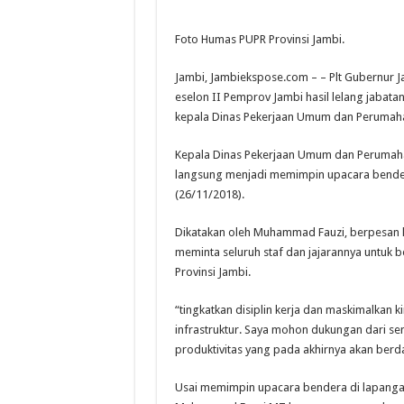
Foto Humas PUPR Provinsi Jambi.
Jambi, Jambiekspose.com – – Plt Gubernur Ja
eselon II Pemprov Jambi hasil lelang jabatan
kepala Dinas Pekerjaan Umum dan Perumahan
Kepala Dinas Pekerjaan Umum dan Perumaha
langsung menjadi memimpin upacara bendera 
(26/11/2018).
Dikatakan oleh Muhammad Fauzi, berpesan ke
meminta seluruh staf dan jajarannya untuk
Provinsi Jambi.
“tingkatkan disiplin kerja dan maskimalkan 
infrastruktur. Saya mohon dukungan dari s
produktivitas yang pada akhirnya akan berda
Usai memimpin upacara bendera di lapangan 