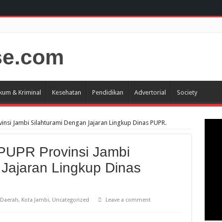
kum & Kriminal
Kesehatan
Pendidikan
Advertorial
Society
vinsi Jambi Silahturami Dengan Jajaran Lingkup Dinas PUPR.
 PUPR Provinsi Jambi
 Jajaran Lingkup Dinas
Daerah
,
Kota Jambi
,
Uncategorized
Leave a comment