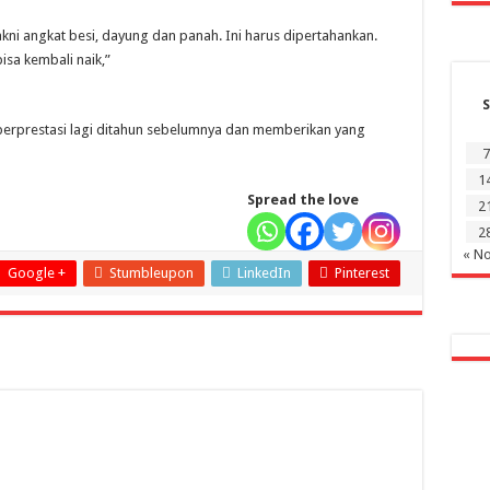
yakni angkat besi, dayung dan panah. Ini harus dipertahankan.
bisa kembali naik,”
S
n berprestasi lagi ditahun sebelumnya dan memberikan yang
7
1
Spread the love
2
2
« N
Google +
Stumbleupon
LinkedIn
Pinterest