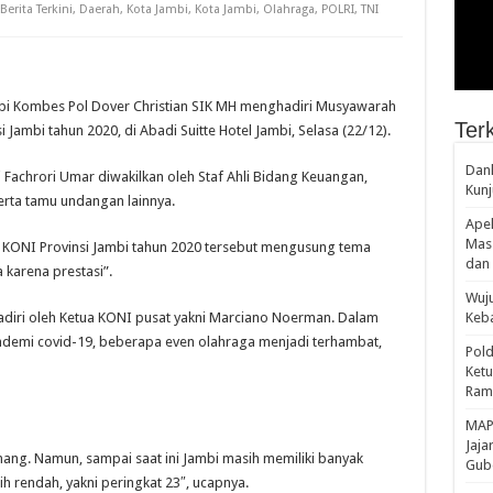
Berita Terkini
,
Daerah
,
Kota Jambi
,
Kota Jambi
,
Olahraga
,
POLRI
,
TNI
bi Kombes Pol Dover Christian SIK MH menghadiri Musyawarah
Terk
Jambi tahun 2020, di Abadi Suitte Hotel Jambi, Selasa (22/12).
Danl
i Fachrori Umar diwakilkan oleh Staf Ahli Bidang Keuangan,
Kunj
erta tamu undangan lainnya.
Apel
Mass
 KONI Provinsi Jambi tahun 2020 tersebut mengusung tema
dan 
 karena prestasi”.
Wuju
adiri oleh Ketua KONI pusat yakni Marciano Noerman. Dalam
Keba
demi covid-19, beberapa even olahraga menjadi terhambat,
Pold
Ketu
Rama
‎MAP
Jaja
nang. Namun, sampai saat ini Jambi masih memiliki banyak
Gube
ih rendah, yakni peringkat 23″, ucapnya.