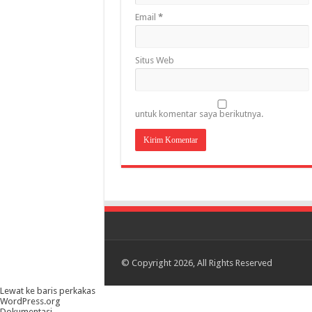
Email
*
Situs Web
untuk komentar saya berikutnya.
© Copyright 2026, All Rights Reserved
Lewat ke baris perkakas
Tentang
WordPress.org
WordPress
Dokumentasi