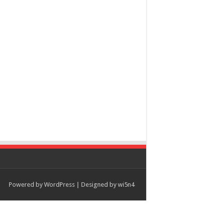
Powered by
WordPress
| Designed by
wi5n4