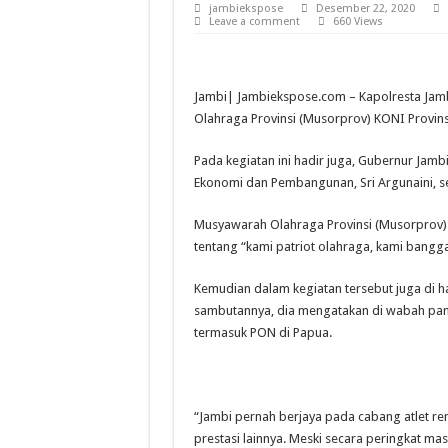
jambiekspose
Desember 22, 2020
Leave a comment
660 Views
Jambi| Jambiekspose.com – Kapolresta Jam
Olahraga Provinsi (Musorprov) KONI Provinsi 
Pada kegiatan ini hadir juga, Gubernur Jamb
Ekonomi dan Pembangunan, Sri Argunaini, s
Musyawarah Olahraga Provinsi (Musorprov)
tentang “kami patriot olahraga, kami bangga
Kemudian dalam kegiatan tersebut juga di h
sambutannya, dia mengatakan di wabah pan
termasuk PON di Papua.
“Jambi pernah berjaya pada cabang atlet re
prestasi lainnya. Meski secara peringkat mas