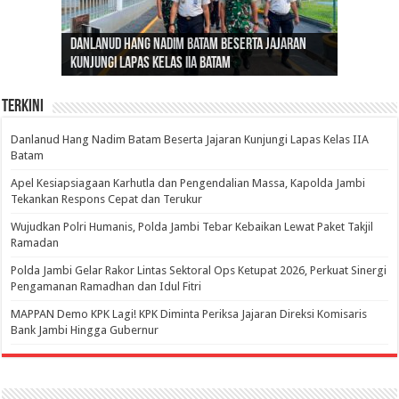
Gubernur Al Haris: Lomba Cerdas Cermat Sarana
Gubernur Al Haris Dorong Koperasi Merah Putih
Sosok Fenomenal yang Menggetarkan
Danlanud Hang Nadim Batam Beserta Jajaran
Silaturahmi dan Reses Komite I DPD RI di Polda
Edukasi Pembentukan Karakter Generasi
Cepat Beroperasi Agar Bisa Layani Masyarakat
Nusantara: Ratu Wangsa, Wanita Berkelas
Kunjungi Lapas Kelas IIA Batam
Jambi Bahas Sinergitas Penanganan Narkotika
Penerus
Penuhi Kebutuhannya
dengan Pengaruh Internasional
Terkini
Danlanud Hang Nadim Batam Beserta Jajaran Kunjungi Lapas Kelas IIA
Batam
Apel Kesiapsiagaan Karhutla dan Pengendalian Massa, Kapolda Jambi
Tekankan Respons Cepat dan Terukur
Wujudkan Polri Humanis, Polda Jambi Tebar Kebaikan Lewat Paket Takjil
Ramadan
Polda Jambi Gelar Rakor Lintas Sektoral Ops Ketupat 2026, Perkuat Sinergi
Pengamanan Ramadhan dan Idul Fitri
‎MAPPAN Demo KPK Lagi! KPK Diminta Periksa Jajaran Direksi Komisaris
Bank Jambi Hingga Gubernur ‎