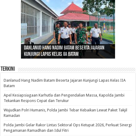
Gubernur Al Haris: Lomba Cerdas Cermat Sarana
Gubernur Al Haris Dorong Koperasi Merah Putih
Sosok Fenomenal yang Menggetarkan
Danlanud Hang Nadim Batam Beserta Jajaran
Silaturahmi dan Reses Komite I DPD RI di Polda
Edukasi Pembentukan Karakter Generasi
Cepat Beroperasi Agar Bisa Layani Masyarakat
Nusantara: Ratu Wangsa, Wanita Berkelas
Kunjungi Lapas Kelas IIA Batam
Jambi Bahas Sinergitas Penanganan Narkotika
Penerus
Penuhi Kebutuhannya
dengan Pengaruh Internasional
Terkini
Danlanud Hang Nadim Batam Beserta Jajaran Kunjungi Lapas Kelas IIA
Batam
Apel Kesiapsiagaan Karhutla dan Pengendalian Massa, Kapolda Jambi
Tekankan Respons Cepat dan Terukur
Wujudkan Polri Humanis, Polda Jambi Tebar Kebaikan Lewat Paket Takjil
Ramadan
Polda Jambi Gelar Rakor Lintas Sektoral Ops Ketupat 2026, Perkuat Sinergi
Pengamanan Ramadhan dan Idul Fitri