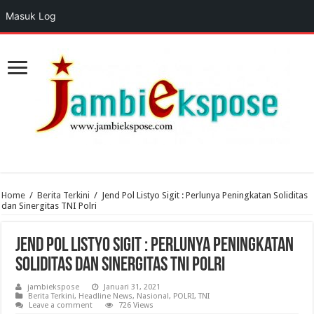
Masuk Log
Home
/
Berita Terkini
/
Jend Pol Listyo Sigit : Perlunya Peningkatan Soliditas
dan Sinergitas TNI Polri
Jend Pol Listyo Sigit : Perlunya Peningkatan
Soliditas dan Sinergitas TNI Polri
jambiekspose
Januari 31, 2021
Berita Terkini
,
Headline News
,
Nasional
,
POLRI
,
TNI
Leave a comment
726 Views