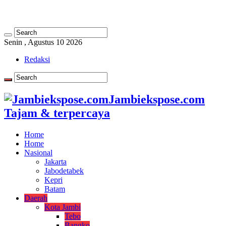
Senin , Agustus 10 2026
Redaksi
Jambiekspose.com
Tajam & terpercaya
Home
Home
Nasional
Jakarta
Jabodetabek
Kepri
Batam
Daerah
Kota Jambi
Tebo
Bangko