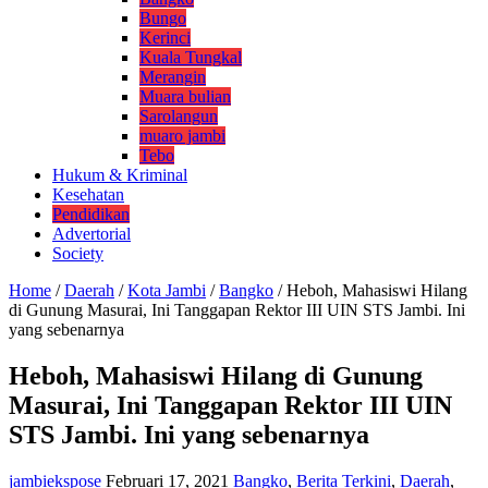
Bungo
Kerinci
Kuala Tungkal
Merangin
Muara bulian
Sarolangun
muaro jambi
Tebo
Hukum & Kriminal
Kesehatan
Pendidikan
Advertorial
Society
Home
/
Daerah
/
Kota Jambi
/
Bangko
/
Heboh, Mahasiswi Hilang
di Gunung Masurai, Ini Tanggapan Rektor III UIN STS Jambi. Ini
yang sebenarnya
Heboh, Mahasiswi Hilang di Gunung
Masurai, Ini Tanggapan Rektor III UIN
STS Jambi. Ini yang sebenarnya
jambiekspose
Februari 17, 2021
Bangko
,
Berita Terkini
,
Daerah
,