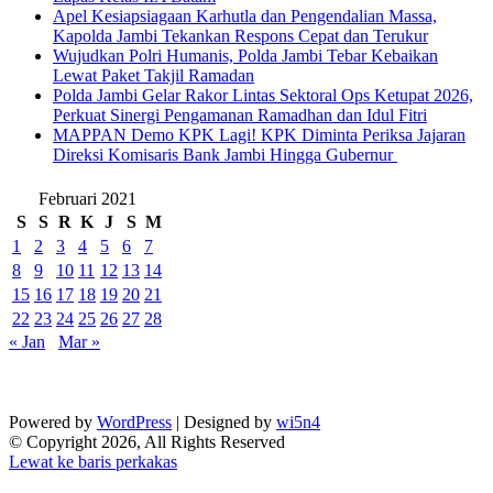
Apel Kesiapsiagaan Karhutla dan Pengendalian Massa,
Kapolda Jambi Tekankan Respons Cepat dan Terukur
Wujudkan Polri Humanis, Polda Jambi Tebar Kebaikan
Lewat Paket Takjil Ramadan
Polda Jambi Gelar Rakor Lintas Sektoral Ops Ketupat 2026,
Perkuat Sinergi Pengamanan Ramadhan dan Idul Fitri
‎MAPPAN Demo KPK Lagi! KPK Diminta Periksa Jajaran
Direksi Komisaris Bank Jambi Hingga Gubernur ‎
Februari 2021
S
S
R
K
J
S
M
1
2
3
4
5
6
7
8
9
10
11
12
13
14
15
16
17
18
19
20
21
22
23
24
25
26
27
28
« Jan
Mar »
Powered by
WordPress
| Designed by
wi5n4
© Copyright 2026, All Rights Reserved
Lewat ke baris perkakas