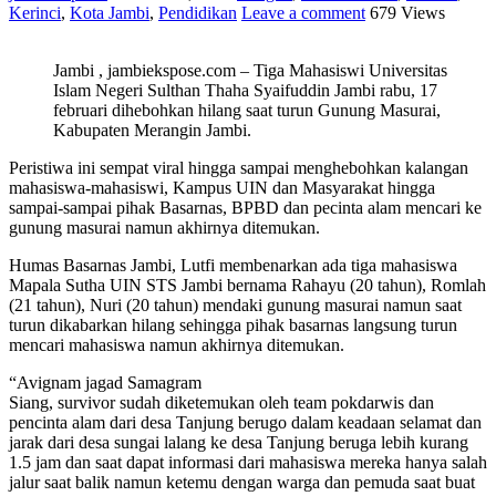
Kerinci
,
Kota Jambi
,
Pendidikan
Leave a comment
679 Views
Jambi , jambiekspose.com – Tiga Mahasiswi Universitas
Islam Negeri Sulthan Thaha Syaifuddin Jambi rabu, 17
februari dihebohkan hilang saat turun Gunung Masurai,
Kabupaten Merangin Jambi.
Peristiwa ini sempat viral hingga sampai menghebohkan kalangan
mahasiswa-mahasiswi, Kampus UIN dan Masyarakat hingga
sampai-sampai pihak Basarnas, BPBD dan pecinta alam mencari ke
gunung masurai namun akhirnya ditemukan.
Humas Basarnas Jambi, Lutfi membenarkan ada tiga mahasiswa
Mapala Sutha UIN STS Jambi bernama Rahayu (20 tahun), Romlah
(21 tahun), Nuri (20 tahun) mendaki gunung masurai namun saat
turun dikabarkan hilang sehingga pihak basarnas langsung turun
mencari mahasiswa namun akhirnya ditemukan.
“Avignam jagad Samagram
Siang, survivor sudah diketemukan oleh team pokdarwis dan
pencinta alam dari desa Tanjung berugo dalam keadaan selamat dan
jarak dari desa sungai lalang ke desa Tanjung beruga lebih kurang
1.5 jam dan saat dapat informasi dari mahasiswa mereka hanya salah
jalur saat balik namun ketemu dengan warga dan pemuda saat buat