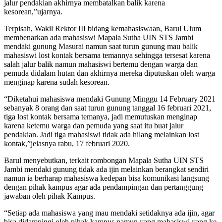
jalur pendakian akhirnya membatalkan balik karena
kesorean,”ujarnya.
Terpisah, Wakil Rektor III bidang kemahasiswaan, Barul Ulum
membenarkan ada mahasiswi Mapala Sutha UIN STS Jambi
mendaki gunung Masurai namun saat turun gunung mau balik
mahasiswi lost kontak bersama temannya sehingga tersesat karena
salah jalur balik namun mahasiswi bertemu dengan warga dan
pemuda didalam hutan dan akhirnya mereka diputuskan oleh warga
menginap karena sudah kesorean.
“Diketahui mahasiswa mendaki Gunung Minggu 14 February 2021
sebanyak 8 orang dan saat turun gunung tanggal 16 februari 2021,
tiga lost kontak bersama temanya, jadi memutuskan menginap
karena ketemu warga dan pemuda yang saat itu buat jalur
pendakian. Jadi tiga mahasiswi tidak ada hilang melainkan lost
kontak,”jelasnya rabu, 17 februari 2020.
Barul menyebutkan, terkait rombongan Mapala Sutha UIN STS
Jambi mendaki gunung tidak ada ijin melainkan berangkat sendiri
namun ia berharap mahasiswa kedepan bisa komunikasi langsung
dengan pihak kampus agar ada pendampingan dan pertanggung
jawaban oleh pihak Kampus.
“Setiap ada mahasiswa yang mau mendaki setidaknya ada ijin, agar
bisa didampingi oleh pihak kampus namun yang mahasiswi yang ke