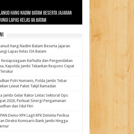
ernur Al Haris: Lomba Cerdas Cermat Sarana
rnur Al Haris Dorong Koperasi Merah Putih
ok Fenomenal yang Menggetarkan
lanud Hang Nadim Batam Beserta Jajaran
turahmi dan Reses Komite I DPD RI di Polda
kasi Pembentukan Karakter Generasi
t Beroperasi Agar Bisa Layani Masyarakat
ntara: Ratu Wangsa, Wanita Berkelas
ungi Lapas Kelas IIA Batam
i Bahas Sinergitas Penanganan Narkotika
erus
uhi Kebutuhannya
gan Pengaruh Internasional
ni
anud Hang Nadim Batam Beserta Jajaran
ungi Lapas Kelas IIA Batam
 Kesiapsiagaan Karhutla dan Pengendalian
a, Kapolda Jambi Tekankan Respons Cepat
Terukur
dkan Polri Humanis, Polda Jambi Tebar
ikan Lewat Paket Takjil Ramadan
a Jambi Gelar Rakor Lintas Sektoral Ops
pat 2026, Perkuat Sinergi Pengamanan
dhan dan Idul Fitri
PAN Demo KPK Lagi! KPK Diminta Periksa
ran Direksi Komisaris Bank Jambi Hingga
rnur ‎