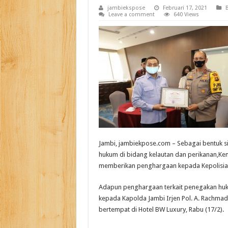
jambiekspose
Februari 17, 2021
B
Leave a comment
640 Views
Jambi, jambiekpose.com – Sebagai bentuk s
hukum di bidang kelautan dan perikanan,Kem
memberikan penghargaan kepada Kepolisian
Adapun penghargaan terkait penegakan huku
kepada Kapolda Jambi Irjen Pol. A. Rachm
bertempat di Hotel BW Luxury, Rabu (17/2).