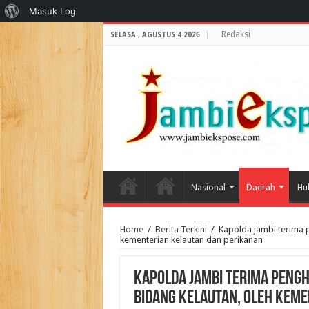
Tentang
Masuk Log
WordPress
Redaksi
SELASA , AGUSTUS 4 2026
Nasional
Daerah
Hu
Home
/
Berita Terkini
/
Kapolda jambi terima 
kementerian kelautan dan perikanan
Kapolda jambi terima peng
bidang kelautan, oleh kem