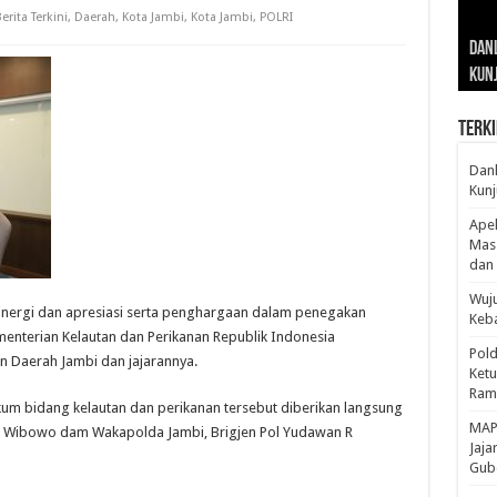
erita Terkini
,
Daerah
,
Kota Jambi
,
Kota Jambi
,
POLRI
Gub
Gube
Sos
Dan
Sila
Edu
Cepa
Nusa
Kunj
Jamb
Pen
Pen
den
Terki
Danl
Kunj
Apel
Mass
dan 
Wuju
inergi dan apresiasi serta penghargaan dalam penegakan
Keba
enterian Kelautan dan Perikanan Republik Indonesia
Pold
 Daerah Jambi dan jajarannya.
Ketu
Rama
m bidang kelautan dan perikanan tersebut diberikan langsung
‎MAP
ad Wibowo dam Wakapolda Jambi, Brigjen Pol Yudawan R
Jaja
Gube