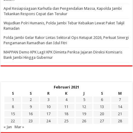
Apel Kesiapsiagaan Karhutla dan Pengendalian Massa, Kapolda Jambi
Tekankan Respons Cepat dan Terukur
Wujudkan Polri Humanis, Polda Jambi Tebar Kebaikan Lewat Paket Takjil
Ramadan
Polda Jambi Gelar Rakor Lintas Sektoral Ops Ketupat 2026, Perkuat Sinergi
Pengamanan Ramadhan dan Idul Fitri
‎MAPPAN Demo KPK Lagi! KPK Diminta Periksa Jajaran Direksi Komisaris
Bank Jambi Hingga Gubernur ‎
Februari 2021
S
S
R
K
J
S
M
1
2
3
4
5
6
7
8
9
10
11
12
13
14
15
16
17
18
19
20
21
22
23
24
25
26
27
28
« Jan
Mar »