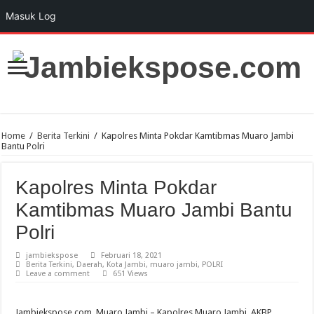
Masuk Log
Home
/
Berita Terkini
/
Kapolres Minta Pokdar Kamtibmas Muaro Jambi
Bantu Polri
Kapolres Minta Pokdar
Kamtibmas Muaro Jambi Bantu
Polri
jambiekspose
Februari 18, 2021
Berita Terkini
,
Daerah
,
Kota Jambi
,
muaro jambi
,
POLRI
Leave a comment
651 Views
Jambiekspose.com, Muaro Jambi – Kapolres Muaro Jambi, AKBP