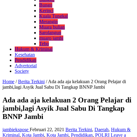
Bungo
Kerinci
Kuala Tungkal
Merangin
Muara bulian
Sarolangun
muaro jambi
Tebo
Hukum & Kriminal
Kesehatan
Pendidikan
Advertorial
Society
Home
/
Berita Terkini
/
Ada ada aja kelakuan 2 Orang Pelajar di
jambi,lagi Asyik Jual Sabu Di Tangkap BNNP Jambi
Ada ada aja kelakuan 2 Orang Pelajar di
jambi,lagi Asyik Jual Sabu Di Tangkap
BNNP Jambi
jambiekspose
Februari 22, 2021
Berita Terkini
,
Daerah
,
Hukum &
Kriminal
,
Kota Jambi
,
Kota Jambi
,
Pendidikan
,
POLRI
Leave a