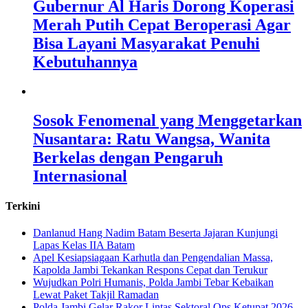
Gubernur Al Haris Dorong Koperasi
Merah Putih Cepat Beroperasi Agar
Bisa Layani Masyarakat Penuhi
Kebutuhannya
Sosok Fenomenal yang Menggetarkan
Nusantara: Ratu Wangsa, Wanita
Berkelas dengan Pengaruh
Internasional
Terkini
Danlanud Hang Nadim Batam Beserta Jajaran Kunjungi
Lapas Kelas IIA Batam
Apel Kesiapsiagaan Karhutla dan Pengendalian Massa,
Kapolda Jambi Tekankan Respons Cepat dan Terukur
Wujudkan Polri Humanis, Polda Jambi Tebar Kebaikan
Lewat Paket Takjil Ramadan
Polda Jambi Gelar Rakor Lintas Sektoral Ops Ketupat 2026,