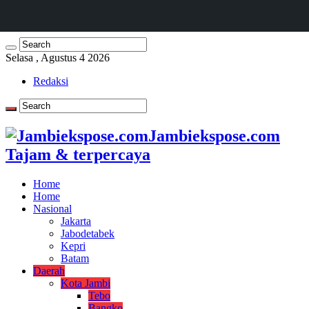
Selasa , Agustus 4 2026
Redaksi
Jambiekspose.com
Tajam & terpercaya
Home
Home
Nasional
Jakarta
Jabodetabek
Kepri
Batam
Daerah
Kota Jambi
Tebo
Bangko