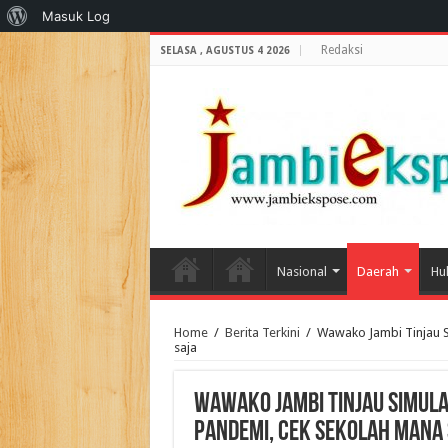
Tentang
Masuk Log
WordPress
Redaksi
SELASA , AGUSTUS 4 2026
Nasional
Daerah
Hu
Home
/
Berita Terkini
/
Wawako Jambi Tinjau S
saja
Wawako Jambi Tinjau Simula
Pandemi, cek sekolah mana 