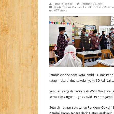
jambiekspose
Februari 25, 2021
Berita Terkini
,
Daerah
,
Headline News
,
Keseha
677 Views
Jambiekspose.com ,kota jambi – Dinas Pendid
tatap muka di dua sekolah yaitu SD Adhyaks
Simulasi yang di hadiri oleh Wakil Walikota J
serta Tim Gugus Tugas Covid-19 Kota Jambi s
Setelah hampir satu tahun Pandemi Covid-1
pembelajaran secara daring atau jarak jau