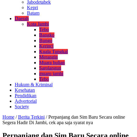
Jabodetabek
Kepri
Batam
Daerah
Kota Jambi
Tebo
Bangko
Bungo
Kerinci
Kuala Tungkal
Merangin
Muara bulian
Sarolangun
muaro jambi
Tebo
Hukum & Kriminal
Kesehatan
Pendidikan
Advertorial
Society
Home
/
Berita Terkini
/
Perpanjang dan Sim Baru Secara online
Segera Hadir Di Jambi, cek apa saja syarat nya
Perpanjang dan Sim Baru Secara online