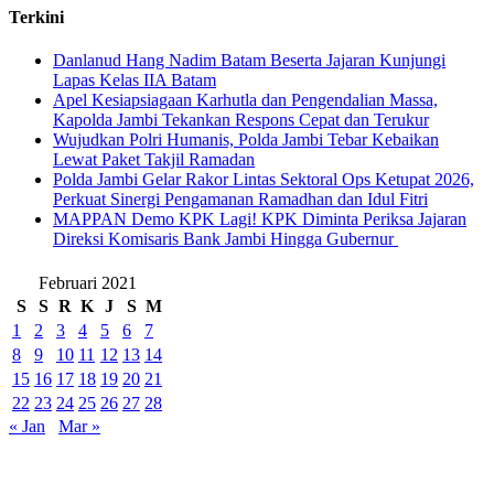
Terkini
Danlanud Hang Nadim Batam Beserta Jajaran Kunjungi
Lapas Kelas IIA Batam
Apel Kesiapsiagaan Karhutla dan Pengendalian Massa,
Kapolda Jambi Tekankan Respons Cepat dan Terukur
Wujudkan Polri Humanis, Polda Jambi Tebar Kebaikan
Lewat Paket Takjil Ramadan
Polda Jambi Gelar Rakor Lintas Sektoral Ops Ketupat 2026,
Perkuat Sinergi Pengamanan Ramadhan dan Idul Fitri
‎MAPPAN Demo KPK Lagi! KPK Diminta Periksa Jajaran
Direksi Komisaris Bank Jambi Hingga Gubernur ‎
Februari 2021
S
S
R
K
J
S
M
1
2
3
4
5
6
7
8
9
10
11
12
13
14
15
16
17
18
19
20
21
22
23
24
25
26
27
28
« Jan
Mar »