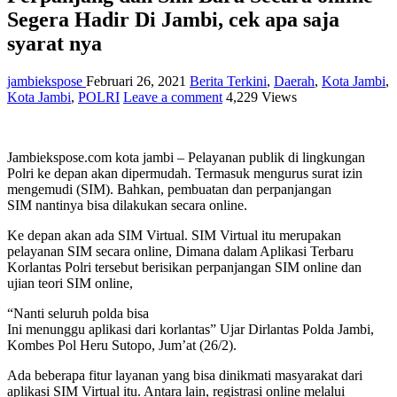
Segera Hadir Di Jambi, cek apa saja
syarat nya
jambiekspose
Februari 26, 2021
Berita Terkini
,
Daerah
,
Kota Jambi
,
Kota Jambi
,
POLRI
Leave a comment
4,229 Views
Jambiekspose.com kota jambi – Pelayanan publik di lingkungan
Polri ke depan akan dipermudah. Termasuk mengurus surat izin
mengemudi (SIM). Bahkan, pembuatan dan perpanjangan
SIM nantinya bisa dilakukan secara online.
Ke depan akan ada SIM Virtual. SIM Virtual itu merupakan
pelayanan SIM secara online, Dimana dalam Aplikasi Terbaru
Korlantas Polri tersebut berisikan perpanjangan SIM online dan
ujian teori SIM online,
“Nanti seluruh polda bisa
Ini menunggu aplikasi dari korlantas” Ujar Dirlantas Polda Jambi,
Kombes Pol Heru Sutopo, Jum’at (26/2).
Ada beberapa fitur layanan yang bisa dinikmati masyarakat dari
aplikasi SIM Virtual itu. Antara lain, registrasi online melalui