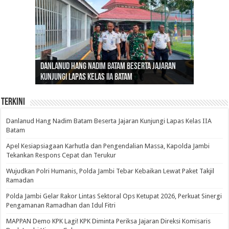
Gubernur Al Haris: Lomba Cerdas Cermat Sarana
Gubernur Al Haris Dorong Koperasi Merah Putih
Sosok Fenomenal yang Menggetarkan
Danlanud Hang Nadim Batam Beserta Jajaran
Silaturahmi dan Reses Komite I DPD RI di Polda
Edukasi Pembentukan Karakter Generasi
Cepat Beroperasi Agar Bisa Layani Masyarakat
Nusantara: Ratu Wangsa, Wanita Berkelas
Kunjungi Lapas Kelas IIA Batam
Jambi Bahas Sinergitas Penanganan Narkotika
Penerus
Penuhi Kebutuhannya
dengan Pengaruh Internasional
Terkini
Danlanud Hang Nadim Batam Beserta Jajaran Kunjungi Lapas Kelas IIA
Batam
Apel Kesiapsiagaan Karhutla dan Pengendalian Massa, Kapolda Jambi
Tekankan Respons Cepat dan Terukur
Wujudkan Polri Humanis, Polda Jambi Tebar Kebaikan Lewat Paket Takjil
Ramadan
Polda Jambi Gelar Rakor Lintas Sektoral Ops Ketupat 2026, Perkuat Sinergi
Pengamanan Ramadhan dan Idul Fitri
‎MAPPAN Demo KPK Lagi! KPK Diminta Periksa Jajaran Direksi Komisaris