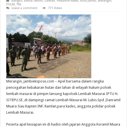
Bangko
,
Berita Terkini
,
Daerah
,
Headline News
,
Kota Jambi
,
Merangin
,
POLRI
,
TNI
Leave a comment
771 Views
Merangin, jambiekspose.com – Apel bersama dalam rangka
pencegahan kebakaran hutan dan lahan di wilayah hukum polsek
lembah masurai di pimpin lansung kapolsek Lembah Masurai IPTU H.
SITEPU.SE ,di dampingi camat Lembah Masurai M. Lubis.Spd ,Danramil
Muara Siau Kapten INF. Ramlan,para kades, anggota pokdar polsek
Lembah Masurai.
Peserta apel kesiapan ini di hadisi oleh jajaran Anggota Koramil Muara