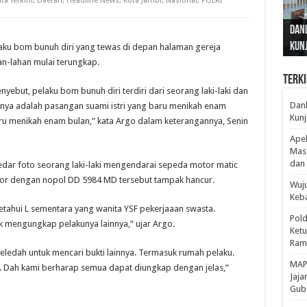
ita Terkini
,
Daerah
,
Headline News
,
Kota Jambi
,
Nasional
,
POLRI
Gub
Gube
Sos
Dan
Sila
Edu
Cepa
Nusa
Kunj
Jamb
Pen
Pen
den
laku bom bunuh diri yang tewas di depan halaman gereja
an-lahan mulai terungkap.
Terki
yebut, pelaku bom bunuh diri terdiri dari seorang laki-laki dan
Danl
nya adalah pasangan suami istri yang baru menikah enam
Kunj
baru menikah enam bulan,” kata Argo dalam keterangannya, Senin
Apel
Mass
dan 
redar foto seorang laki-laki mengendarai sepeda motor matic
or dengan nopol DD 5984 MD tersebut tampak hancur.
Wuju
Keba
iketahui L sementara yang wanita YSF pekerjaaan swasta.
Pold
k mengungkap pelakunya lainnya,” ujar Argo.
Ketu
Rama
ledah untuk mencari bukti lainnya. Termasuk rumah pelaku.
‎MAP
an. Dah kami berharap semua dapat diungkap dengan jelas,”
Jaja
Gube