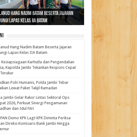
ernur Al Haris: Lomba Cerdas Cermat Sarana
rnur Al Haris Dorong Koperasi Merah Putih
ok Fenomenal yang Menggetarkan
lanud Hang Nadim Batam Beserta Jajaran
turahmi dan Reses Komite I DPD RI di Polda
kasi Pembentukan Karakter Generasi
t Beroperasi Agar Bisa Layani Masyarakat
ntara: Ratu Wangsa, Wanita Berkelas
ungi Lapas Kelas IIA Batam
i Bahas Sinergitas Penanganan Narkotika
erus
uhi Kebutuhannya
gan Pengaruh Internasional
ni
anud Hang Nadim Batam Beserta Jajaran
ungi Lapas Kelas IIA Batam
 Kesiapsiagaan Karhutla dan Pengendalian
a, Kapolda Jambi Tekankan Respons Cepat
Terukur
dkan Polri Humanis, Polda Jambi Tebar
ikan Lewat Paket Takjil Ramadan
a Jambi Gelar Rakor Lintas Sektoral Ops
pat 2026, Perkuat Sinergi Pengamanan
dhan dan Idul Fitri
PAN Demo KPK Lagi! KPK Diminta Periksa
ran Direksi Komisaris Bank Jambi Hingga
rnur ‎