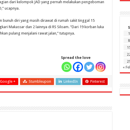
gian dari kelompok JAD yang pernah melakukan pengeboman
AD,” ucapnya.
m bunuh diri yang masih dirawat di rumah sakit tinggal 15
kari Makassar dan 2 lainnya di RS Siloam. “Dari 19 korban luka
S
ehkan pulang menjalani rawat jalan,” tutupnya.
1
8
1
2
Spread the love
2
« Fe
Google +
Stumbleupon
LinkedIn
Pinterest