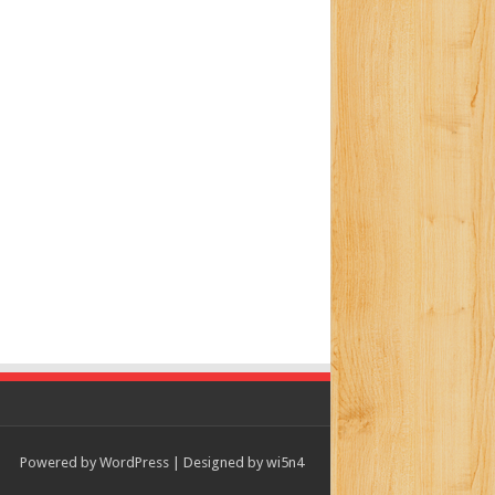
Powered by
WordPress
| Designed by
wi5n4