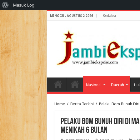
Tentang
Masuk Log
WordPress
Redaksi
MINGGU , AGUSTUS 2 2026
Nasional
Daerah
Huk
Home
/
Berita Terkini
/
Pelaku Bom Bunuh Diri
Pelaku Bom Bunuh Diri di M
Menikah 6 Bulan