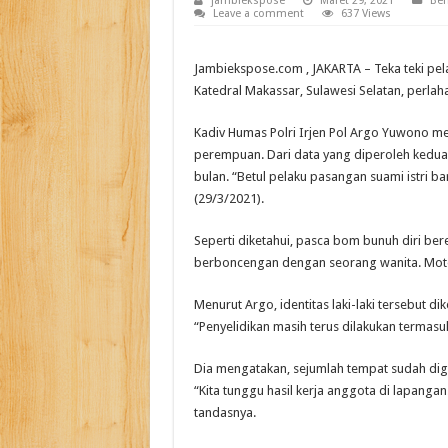
jambiekspose
Maret 29, 2021
Ber
Leave a comment
637 Views
Jambiekspose.com , JAKARTA – Teka teki pe
Katedral Makassar, Sulawesi Selatan, perlah
Kadiv Humas Polri Irjen Pol Argo Yuwono men
perempuan. Dari data yang diperoleh kedua
bulan. “Betul pelaku pasangan suami istri 
(29/3/2021).
Seperti diketahui, pasca bom bunuh diri be
berboncengan dengan seorang wanita. Mot
Menurut Argo, identitas laki-laki tersebut d
“Penyelidikan masih terus dilakukan termasu
Dia mengatakan, sejumlah tempat sudah dige
“Kita tunggu hasil kerja anggota di lapang
tandasnya.