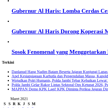
Gubernur Al Haris: Lomba Cerdas Ce
Gubernur Al Haris Dorong Koperasi M
Sosok Fenomenal yang Menggetarkan N
Terkini
Danlanud Hang Nadim Batam Beserta Jajaran Kunjungi Lapas
Apel Kesiapsiagaan Karhutla dan Pengendalian Massa, Kapol
Wujudkan Polri Humanis, Polda Jambi Tebar Kebaikan Lewat 
Polda Jambi Gelar Rakor Lintas Sektoral Ops Ketupat 2026, P
‎MAPPAN Demo KPK Lagi! KPK Diminta Periksa Jajaran Direk
Maret 2021
S
S
R
K
J
S
M