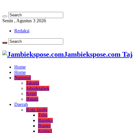
Senin , Agustus 3 2026
Redaksi
Jambiekspose.com Taj
Home
Home
Nasional
Jakarta
Jabodetabek
Kepri
Batam
Daerah
Kota Jambi
Tebo
Bangko
Bungo
Kerinci