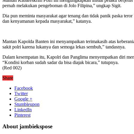
Mantan Kabareskrim Polri ini mengungkapkan inisial pelaku berjenis
pernah melakukan pengeboman di Jolo Filipina,” ungkap Sigit.
Dia pun meminta masyarakat agar tenang dan tidak panik paska teror
dan kenyamanan kepada masyarakat,” katanya.
Mantan Kapolda Banten ini menyampaikan terimakasih atas keberania
sakit polri karena lukanya dan semoga lekas sembuh,” tandasnya.
Dalam kesempatan itu, Kapolri dan Panglima menyempatkan diri men
“Kondisi korban sudah sadar da bisa diajak bicara,” tutupnya.
(Red 002)
Share
Facebook
Twitter
Google +
Stumbleupon
LinkedIn
Pinterest
About jambiekspose