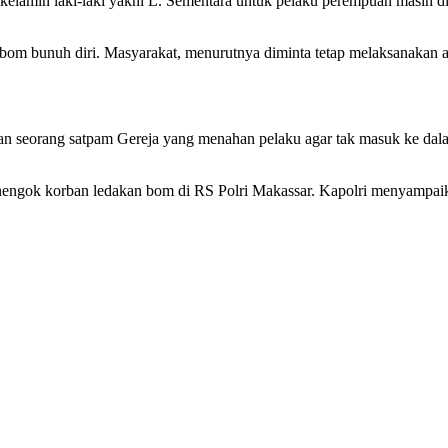
 kelamin laki-laki yakni L. Sementara untuk pelaku perempuan masih 
 bom bunuh diri. Masyarakat, menurutnya diminta tetap melaksanakan 
n seorang satpam Gereja yang menahan pelaku agar tak masuk ke dala
engok korban ledakan bom di RS Polri Makassar. Kapolri menyampaika