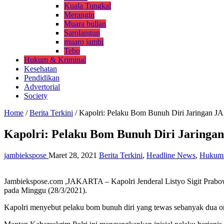
Kuala Tungkal
Merangin
Muara bulian
Sarolangun
muaro jambi
Tebo
Hukum & Kriminal
Kesehatan
Pendidikan
Advertorial
Society
Home
/
Berita Terkini
/
Kapolri: Pelaku Bom Bunuh Diri Jaringan JA
Kapolri: Pelaku Bom Bunuh Diri Jaringan
jambiekspose
Maret 28, 2021
Berita Terkini
,
Headline News
,
Hukum 
Jambiekspose.com ,JAKARTA – Kapolri Jenderal Listyo Sigit Prabow
pada Minggu (28/3/2021).
Kapolri menyebut pelaku bom bunuh diri yang tewas sebanyak dua oran