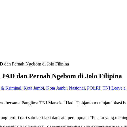
D dan Pernah Ngebom di Jolo Filipina
 JAD dan Pernah Ngebom di Jolo Filipina
& Kriminal
,
Kota Jambi
,
Kota Jambi
,
Nasional
,
POLRI
,
TNI
Leave a
o bersama Panglima TNI Marsekal Hadi Tjahjanto meninjau lokasi bom
g terdiri dari satu laki-laki dan satu perempuan. “Pelaku yang mening