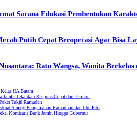
rmat Sarana Edukasi Pembentukan Karakte
erah Putih Cepat Beroperasi Agar Bisa L
usantara: Ratu Wangsa, Wanita Berkelas 
 Kelas IIA Batam
da Jambi Tekankan Respons Cepat dan Terukur
Paket Takjil Ramadan
erkuat Sinergi Pengamanan Ramadhan dan Idul Fitri
si Komisaris Bank Jambi Hingga Gubernur ‎