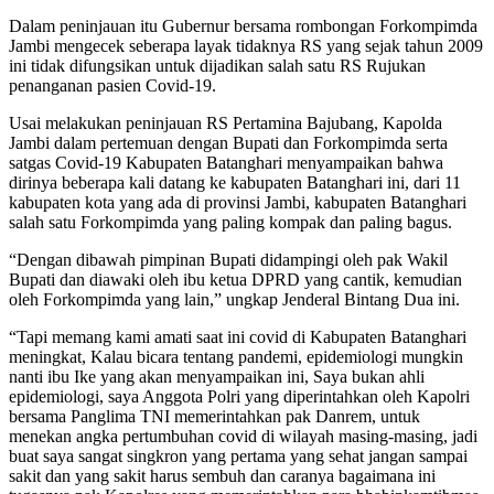
Dalam peninjauan itu Gubernur bersama rombongan Forkompimda
Jambi mengecek seberapa layak tidaknya RS yang sejak tahun 2009
ini tidak difungsikan untuk dijadikan salah satu RS Rujukan
penanganan pasien Covid-19.
Usai melakukan peninjauan RS Pertamina Bajubang, Kapolda
Jambi dalam pertemuan dengan Bupati dan Forkompimda serta
satgas Covid-19 Kabupaten Batanghari menyampaikan bahwa
dirinya beberapa kali datang ke kabupaten Batanghari ini, dari 11
kabupaten kota yang ada di provinsi Jambi, kabupaten Batanghari
salah satu Forkompimda yang paling kompak dan paling bagus.
“Dengan dibawah pimpinan Bupati didampingi oleh pak Wakil
Bupati dan diawaki oleh ibu ketua DPRD yang cantik, kemudian
oleh Forkompimda yang lain,” ungkap Jenderal Bintang Dua ini.
“Tapi memang kami amati saat ini covid di Kabupaten Batanghari
meningkat, Kalau bicara tentang pandemi, epidemiologi mungkin
nanti ibu Ike yang akan menyampaikan ini, Saya bukan ahli
epidemiologi, saya Anggota Polri yang diperintahkan oleh Kapolri
bersama Panglima TNI memerintahkan pak Danrem, untuk
menekan angka pertumbuhan covid di wilayah masing-masing, jadi
buat saya sangat singkron yang pertama yang sehat jangan sampai
sakit dan yang sakit harus sembuh dan caranya bagaimana ini