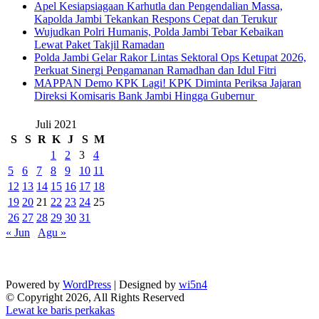
Apel Kesiapsiagaan Karhutla dan Pengendalian Massa,
Kapolda Jambi Tekankan Respons Cepat dan Terukur
Wujudkan Polri Humanis, Polda Jambi Tebar Kebaikan
Lewat Paket Takjil Ramadan
Polda Jambi Gelar Rakor Lintas Sektoral Ops Ketupat 2026,
Perkuat Sinergi Pengamanan Ramadhan dan Idul Fitri
‎MAPPAN Demo KPK Lagi! KPK Diminta Periksa Jajaran
Direksi Komisaris Bank Jambi Hingga Gubernur ‎
Juli 2021
S
S
R
K
J
S
M
1
2
3
4
5
6
7
8
9
10
11
12
13
14
15
16
17
18
19
20
21
22
23
24
25
26
27
28
29
30
31
« Jun
Agu »
Powered by
WordPress
| Designed by
wi5n4
© Copyright 2026, All Rights Reserved
Lewat ke baris perkakas