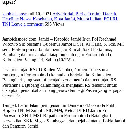
apa?
jambiekspose
Juli 10, 2021
Advertorial
,
Berita Terkini
,
Daerah
,
Headline News
,
Kesehatan
,
Kota Jambi
,
Muara bulian
,
POLRI
,
TNI
Leave a comment
695 Views
Jambiekspose.com ,Jambi – Kapolda Jambi Irjen Pol Rachmad
Wibowo SIk bersama Gubernur Jambi Dr. H. Al Haris, S. Sos. MH
serta Forkompimda Jambi meninjau Rumah Sakit Pertamina,
Bajubang dan melakukan tatap muka dengan Forkompimda
Kabupaten Batanghari, Sabtu (10/7/21).
Usai meninjau RSUD Raden Mattaher, Gubernur bersama
rombongan Forkompimda kemudian bertolak ke Kabupaten
Batanghari yang saat ini menjadi zona merah dan meninjau RS
Pertamina Bajubang dalam rangka menjajaki RS tersebut untuk
disiapkan penambahan ruang perawatan bagi Pasien yang terpapar
Covid-19.
Tampak hadir dalam peninjauan ini Danrem 042 Garuda Putih
Brigjen TNI M Zulkifli SIP, MM, Ketua DPRD Jambi Edi
Purwanto, SH.I, MSi, Bupati dan Forkompimda Batanghari,
perwakilan SKK Migas Sumbagsel, dan pejabat utama Polda Jambi
dan Pemprov Jambi.