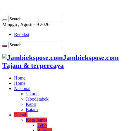
Minggu , Agustus 9 2026
Redaksi
Jambiekspose.com
Tajam & terpercaya
Home
Home
Nasional
Jakarta
Jabodetabek
Kepri
Batam
Daerah
Kota Jambi
Tebo
Bangko