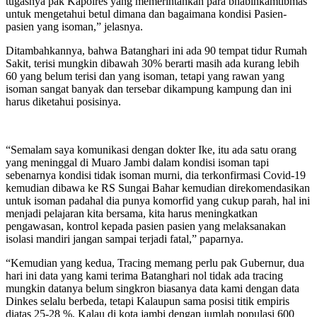
tugasnya pak Kapolres yang memerintahkan para bhabinkamtibmas
untuk mengetahui betul dimana dan bagaimana kondisi Pasien-
pasien yang isoman,” jelasnya.
Ditambahkannya, bahwa Batanghari ini ada 90 tempat tidur Rumah
Sakit, terisi mungkin dibawah 30% berarti masih ada kurang lebih
60 yang belum terisi dan yang isoman, tetapi yang rawan yang
isoman sangat banyak dan tersebar dikampung kampung dan ini
harus diketahui posisinya.
“Semalam saya komunikasi dengan dokter Ike, itu ada satu orang
yang meninggal di Muaro Jambi dalam kondisi isoman tapi
sebenarnya kondisi tidak isoman murni, dia terkonfirmasi Covid-19
kemudian dibawa ke RS Sungai Bahar kemudian direkomendasikan
untuk isoman padahal dia punya komorfid yang cukup parah, hal ini
menjadi pelajaran kita bersama, kita harus meningkatkan
pengawasan, kontrol kepada pasien pasien yang melaksanakan
isolasi mandiri jangan sampai terjadi fatal,” paparnya.
“Kemudian yang kedua, Tracing memang perlu pak Gubernur, dua
hari ini data yang kami terima Batanghari nol tidak ada tracing
mungkin datanya belum singkron biasanya data kami dengan data
Dinkes selalu berbeda, tetapi Kalaupun sama posisi titik empiris
diatas 25-28 %, Kalau di kota jambi dengan jumlah populasi 600