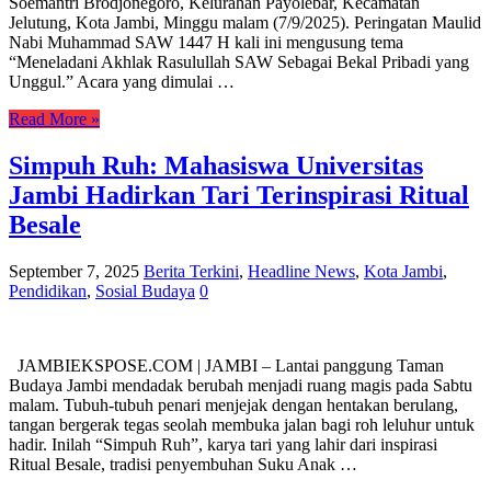
Soemantri Brodjonegoro, Kelurahan Payolebar, Kecamatan
Jelutung, Kota Jambi, Minggu malam (7/9/2025). Peringatan Maulid
Nabi Muhammad SAW 1447 H kali ini mengusung tema
“Meneladani Akhlak Rasulullah SAW Sebagai Bekal Pribadi yang
Unggul.” Acara yang dimulai …
Read More »
Simpuh Ruh: Mahasiswa Universitas
Jambi Hadirkan Tari Terinspirasi Ritual
Besale
September 7, 2025
Berita Terkini
,
Headline News
,
Kota Jambi
,
Pendidikan
,
Sosial Budaya
0
JAMBIEKSPOSE.COM | JAMBI – Lantai panggung Taman
Budaya Jambi mendadak berubah menjadi ruang magis pada Sabtu
malam. Tubuh-tubuh penari menjejak dengan hentakan berulang,
tangan bergerak tegas seolah membuka jalan bagi roh leluhur untuk
hadir. Inilah “Simpuh Ruh”, karya tari yang lahir dari inspirasi
Ritual Besale, tradisi penyembuhan Suku Anak …