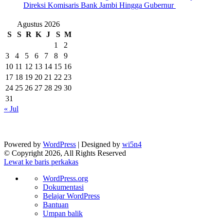
Direksi Komisaris Bank Jambi Hingga Gubernur ‎
Agustus 2026
S
S
R
K
J
S
M
1
2
3
4
5
6
7
8
9
10
11
12
13
14
15
16
17
18
19
20
21
22
23
24
25
26
27
28
29
30
31
« Jul
Powered by
WordPress
| Designed by
wi5n4
© Copyright 2026, All Rights Reserved
Lewat ke baris perkakas
Tentang
WordPress.org
WordPress
Dokumentasi
Belajar WordPress
Bantuan
Umpan balik