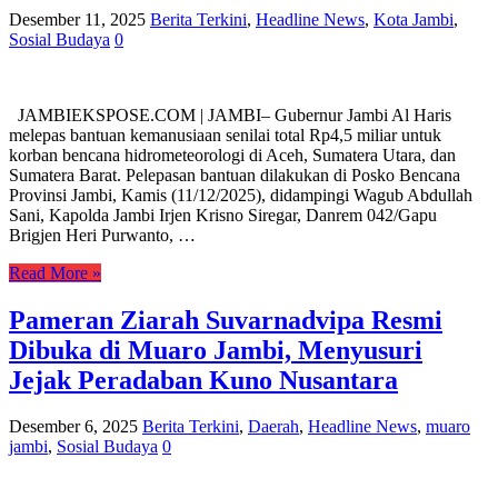
Desember 11, 2025
Berita Terkini
,
Headline News
,
Kota Jambi
,
Sosial Budaya
0
JAMBIEKSPOSE.COM | JAMBI– Gubernur Jambi Al Haris
melepas bantuan kemanusiaan senilai total Rp4,5 miliar untuk
korban bencana hidrometeorologi di Aceh, Sumatera Utara, dan
Sumatera Barat. Pelepasan bantuan dilakukan di Posko Bencana
Provinsi Jambi, Kamis (11/12/2025), didampingi Wagub Abdullah
Sani, Kapolda Jambi Irjen Krisno Siregar, Danrem 042/Gapu
Brigjen Heri Purwanto, …
Read More »
Pameran Ziarah Suvarnadvipa Resmi
Dibuka di Muaro Jambi, Menyusuri
Jejak Peradaban Kuno Nusantara
Desember 6, 2025
Berita Terkini
,
Daerah
,
Headline News
,
muaro
jambi
,
Sosial Budaya
0