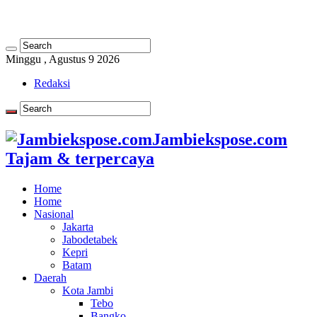
Minggu , Agustus 9 2026
Redaksi
Jambiekspose.com
Tajam & terpercaya
Home
Home
Nasional
Jakarta
Jabodetabek
Kepri
Batam
Daerah
Kota Jambi
Tebo
Bangko