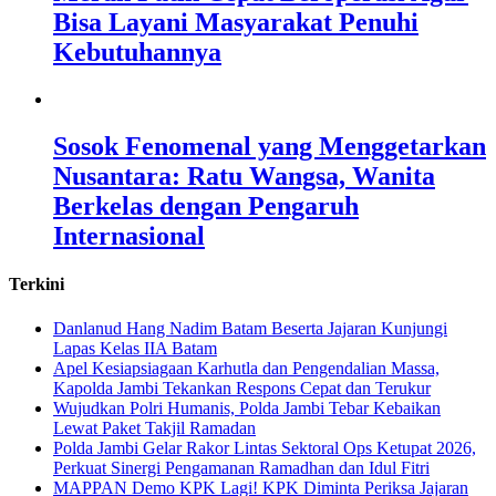
Bisa Layani Masyarakat Penuhi
Kebutuhannya
Sosok Fenomenal yang Menggetarkan
Nusantara: Ratu Wangsa, Wanita
Berkelas dengan Pengaruh
Internasional
Terkini
Danlanud Hang Nadim Batam Beserta Jajaran Kunjungi
Lapas Kelas IIA Batam
Apel Kesiapsiagaan Karhutla dan Pengendalian Massa,
Kapolda Jambi Tekankan Respons Cepat dan Terukur
Wujudkan Polri Humanis, Polda Jambi Tebar Kebaikan
Lewat Paket Takjil Ramadan
Polda Jambi Gelar Rakor Lintas Sektoral Ops Ketupat 2026,
Perkuat Sinergi Pengamanan Ramadhan dan Idul Fitri
‎MAPPAN Demo KPK Lagi! KPK Diminta Periksa Jajaran