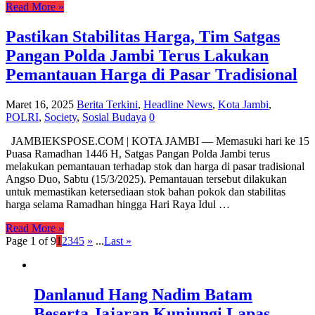
Read More »
Pastikan Stabilitas Harga, Tim Satgas
Pangan Polda Jambi Terus Lakukan
Pemantauan Harga di Pasar Tradisional
Maret 16, 2025
Berita Terkini
,
Headline News
,
Kota Jambi
,
POLRI
,
Society
,
Sosial Budaya
0
JAMBIEKSPOSE.COM | KOTA JAMBI — Memasuki hari ke 15
Puasa Ramadhan 1446 H, Satgas Pangan Polda Jambi terus
melakukan pemantauan terhadap stok dan harga di pasar tradisional
Angso Duo, Sabtu (15/3/2025). Pemantauan tersebut dilakukan
untuk memastikan ketersediaan stok bahan pokok dan stabilitas
harga selama Ramadhan hingga Hari Raya Idul …
Read More »
Page 1 of 9
1
2
3
4
5
»
...
Last »
Danlanud Hang Nadim Batam
Beserta Jajaran Kunjungi Lapas