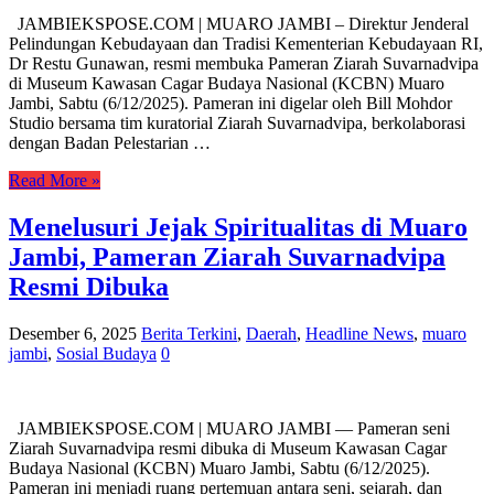
JAMBIEKSPOSE.COM | MUARO JAMBI – Direktur Jenderal
Pelindungan Kebudayaan dan Tradisi Kementerian Kebudayaan RI,
Dr Restu Gunawan, resmi membuka Pameran Ziarah Suvarnadvipa
di Museum Kawasan Cagar Budaya Nasional (KCBN) Muaro
Jambi, Sabtu (6/12/2025). Pameran ini digelar oleh Bill Mohdor
Studio bersama tim kuratorial Ziarah Suvarnadvipa, berkolaborasi
dengan Badan Pelestarian …
Read More »
Menelusuri Jejak Spiritualitas di Muaro
Jambi, Pameran Ziarah Suvarnadvipa
Resmi Dibuka
Desember 6, 2025
Berita Terkini
,
Daerah
,
Headline News
,
muaro
jambi
,
Sosial Budaya
0
JAMBIEKSPOSE.COM | MUARO JAMBI — Pameran seni
Ziarah Suvarnadvipa resmi dibuka di Museum Kawasan Cagar
Budaya Nasional (KCBN) Muaro Jambi, Sabtu (6/12/2025).
Pameran ini menjadi ruang pertemuan antara seni, sejarah, dan