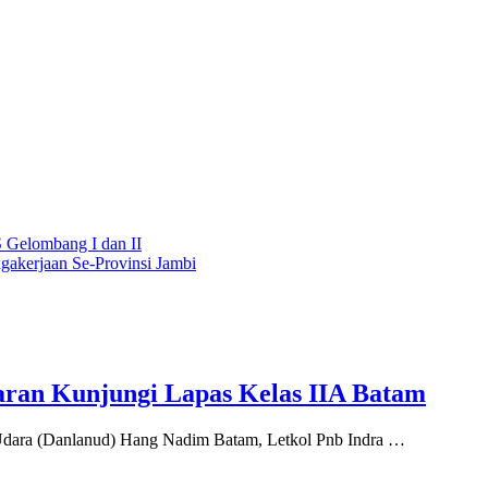
 Gelombang I dan II
akerjaan Se-Provinsi Jambi
ran Kunjungi Lapas Kelas IIA Batam
ara (Danlanud) Hang Nadim Batam, Letkol Pnb Indra …