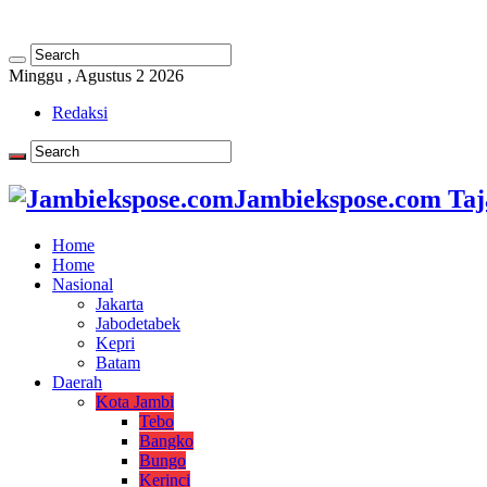
Minggu , Agustus 2 2026
Redaksi
Jambiekspose.com Taj
Home
Home
Nasional
Jakarta
Jabodetabek
Kepri
Batam
Daerah
Kota Jambi
Tebo
Bangko
Bungo
Kerinci