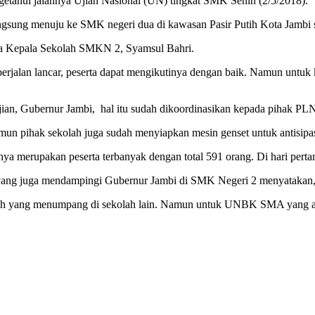
etahui jalannya Ujian Nasional (UN) tingkat SMK Senin (2/5/2018).
angsung menuju ke SMK negeri dua di kawasan Pasir Putih Kota Jambi s
rta Kepala Sekolah SMKN 2, Syamsul Bahri.
rjalan lancar, peserta dapat mengikutinya dengan baik. Namun untuk k
a ujian, Gubernur Jambi, hal itu sudah dikoordinasikan kepada pihak PL
amun pihak sekolah juga sudah menyiapkan mesin genset untuk antisipa
merupakan peserta terbanyak dengan total 591 orang. Di hari pertama
o yang juga mendampingi Gubernur Jambi di SMK Negeri 2 menyatakan,
 yang menumpang di sekolah lain. Namun untuk UNBK SMA yang akan 