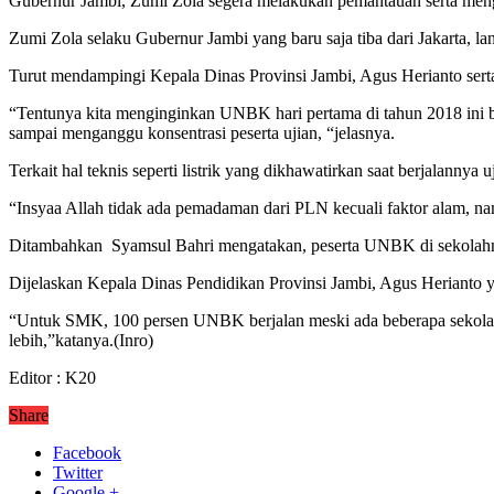
Gubernur Jambi, Zumi Zola segera melakukan pemantauan serta meng
Zumi Zola selaku Gubernur Jambi yang baru saja tiba dari Jakarta, l
Turut mendampingi Kepala Dinas Provinsi Jambi, Agus Herianto se
“Tentunya kita menginginkan UNBK hari pertama di tahun 2018 ini be
sampai menganggu konsentrasi peserta ujian, “jelasnya.
Terkait hal teknis seperti listrik yang dikhawatirkan saat berjalanny
“Insyaa Allah tidak ada pemadaman dari PLN kecuali faktor alam, n
Ditambahkan Syamsul Bahri mengatakan, peserta UNBK di sekolahnya 
Dijelaskan Kepala Dinas Pendidikan Provinsi Jambi, Agus Heriant
“Untuk SMK, 100 persen UNBK berjalan meski ada beberapa sekolah
lebih,”katanya.(Inro)
Editor : K20
Share
Facebook
Twitter
Google +