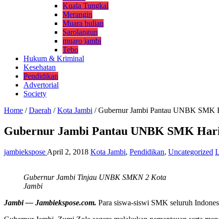
Kuala Tungkal
Merangin
Muara bulian
Sarolangun
muaro jambi
Tebo
Hukum & Kriminal
Kesehatan
Pendidikan
Advertorial
Society
Home
/
Daerah
/
Kota Jambi
/
Gubernur Jambi Pantau UNBK SMK H
Gubernur Jambi Pantau UNBK SMK Hari
jambiekspose
April 2, 2018
Kota Jambi
,
Pendidikan
,
Uncategorized
L
Gubernur Jambi Tinjau UNBK SMKN 2 Kota
Jambi
Jambi — Jambiekspose.com.
Para siswa-siswi SMK seluruh Indonesia