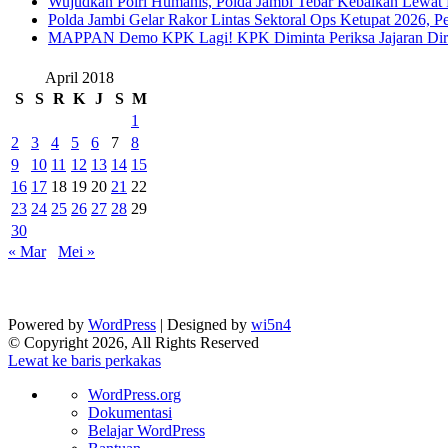
Wujudkan Polri Humanis, Polda Jambi Tebar Kebaikan Lewat 
Polda Jambi Gelar Rakor Lintas Sektoral Ops Ketupat 2026, P
‎MAPPAN Demo KPK Lagi! KPK Diminta Periksa Jajaran Direk
April 2018
S
S
R
K
J
S
M
1
2
3
4
5
6
7
8
9
10
11
12
13
14
15
16
17
18
19
20
21
22
23
24
25
26
27
28
29
30
« Mar
Mei »
Powered by
WordPress
| Designed by
wi5n4
© Copyright 2026, All Rights Reserved
Lewat ke baris perkakas
Tentang
WordPress.org
WordPress
Dokumentasi
Belajar WordPress