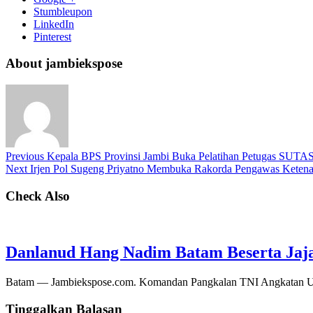
Stumbleupon
LinkedIn
Pinterest
About jambiekspose
Previous
Kepala BPS Provinsi Jambi Buka Pelatihan Petugas SUTAS
Next
Irjen Pol Sugeng Priyatno Membuka Rakorda Pengawas Ketenag
Check Also
Danlanud Hang Nadim Batam Beserta Jaja
Batam — Jambiekspose.com. Komandan Pangkalan TNI Angkatan Ud
Tinggalkan Balasan