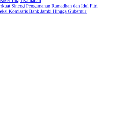
Paket Takjil Ramadan
erkuat Sinergi Pengamanan Ramadhan dan Idul Fitri
si Komisaris Bank Jambi Hingga Gubernur ‎