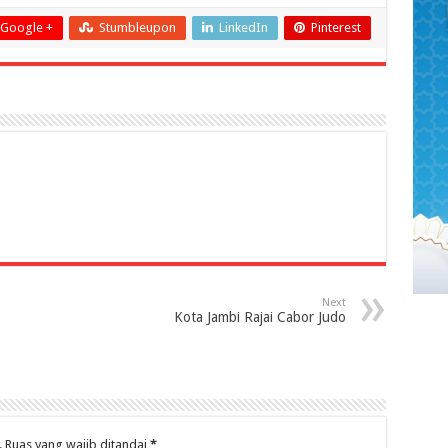
Google +
Stumbleupon
LinkedIn
Pinterest
Next
Kota Jambi Rajai Cabor Judo
.
Ruas yang wajib ditandai
*