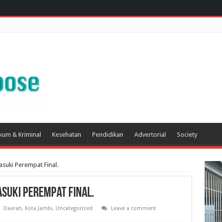
kum & Kriminal
Kesehatan
Pendidikan
Advertorial
Society
uki Perempat Final.
suki Perempat Final.
Daerah
,
Kota Jambi
,
Uncategorized
Leave a comment