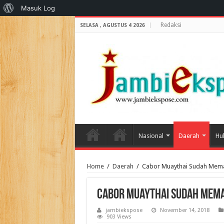
Tentang
Masuk Log
WordPress
Redaksi
SELASA , AGUSTUS 4 2026
Nasional
Daerah
Hu
Home
/
Daerah
/
Cabor Muaythai Sudah Memas
Cabor Muaythai Sudah Mema
jambiekspose
November 14, 2018
903 Views