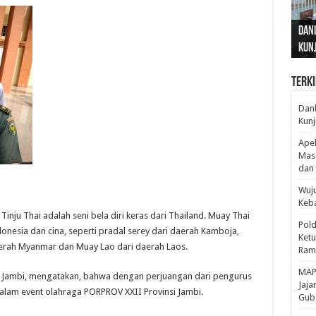
Gub
Gube
Sos
Dan
Sila
Edu
Cepa
Nusa
Kunj
Jamb
Pen
Pen
den
Terki
Danl
Kunj
Apel
Mass
dan 
Wuju
Keba
inju Thai adalah seni bela diri keras dari Thailand. Muay Thai
Pold
ndonesia dan cina, seperti pradal serey dari daerah Kamboja,
Ketu
aerah Myanmar dan Muay Lao dari daerah Laos.
Rama
‎MAP
v Jambi, mengatakan, bahwa dengan perjuangan dari pengurus
Jaja
dalam event olahraga PORPROV XXII Provinsi Jambi.
Gube