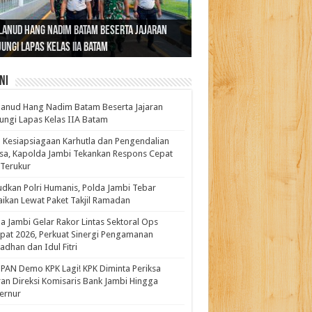
ernur Al Haris: Lomba Cerdas Cermat Sarana
rnur Al Haris Dorong Koperasi Merah Putih
ok Fenomenal yang Menggetarkan
lanud Hang Nadim Batam Beserta Jajaran
turahmi dan Reses Komite I DPD RI di Polda
kasi Pembentukan Karakter Generasi
t Beroperasi Agar Bisa Layani Masyarakat
ntara: Ratu Wangsa, Wanita Berkelas
ungi Lapas Kelas IIA Batam
i Bahas Sinergitas Penanganan Narkotika
erus
uhi Kebutuhannya
gan Pengaruh Internasional
ni
anud Hang Nadim Batam Beserta Jajaran
ungi Lapas Kelas IIA Batam
 Kesiapsiagaan Karhutla dan Pengendalian
a, Kapolda Jambi Tekankan Respons Cepat
Terukur
dkan Polri Humanis, Polda Jambi Tebar
ikan Lewat Paket Takjil Ramadan
a Jambi Gelar Rakor Lintas Sektoral Ops
pat 2026, Perkuat Sinergi Pengamanan
dhan dan Idul Fitri
PAN Demo KPK Lagi! KPK Diminta Periksa
ran Direksi Komisaris Bank Jambi Hingga
rnur ‎